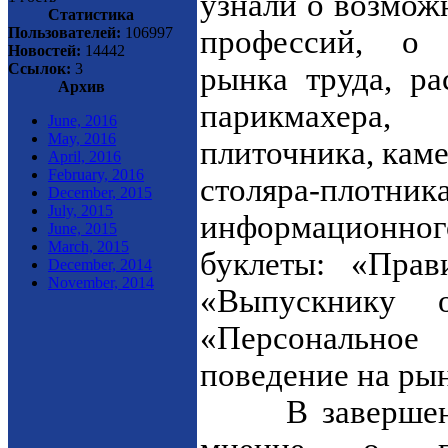
узнали о возмож
Статистика
Пользователей:
106997
профессий, о 
Новостей:
14442
Ссылок:
3
рынка труда, р
Архив
парикмахера, 
June, 2016
May, 2016
плиточника, кам
April, 2016
February, 2016
столяра-плотн
December, 2015
July, 2015
информационног
June, 2015
March, 2015
буклеты: «Прав
December, 2014
November, 2014
«Выпускнику 
«Персональное
поведение на ры
В завершении