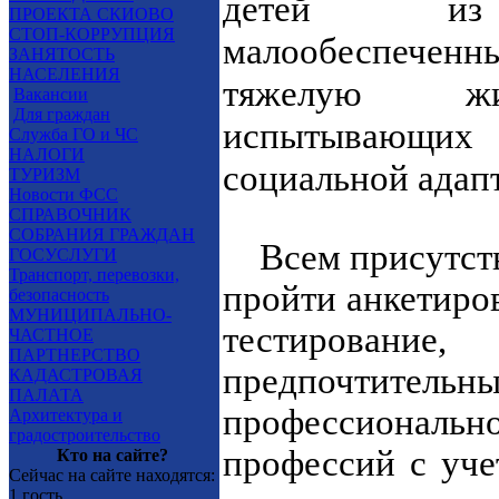
детей из 
ПРОЕКТА СКИОВО
СТОП-КОРРУПЦИЯ
малообеспечен
ЗАНЯТОСТЬ
НАСЕЛЕНИЯ
тяжелую жи
Вакансии
Для граждан
испытывающих 
Служба ГО и ЧС
НАЛОГИ
социальной адап
ТУРИЗМ
Новости ФСС
СПРАВОЧНИК
СОБРАНИЯ ГРАЖДАН
Всем присутст
ГОСУСЛУГИ
Транспорт, перевозки,
пройти анкетиро
безопасность
МУНИЦИПАЛЬНО-
тестирование
ЧАСТНОЕ
ПАРТНЕРСТВО
предпочт
КАДАСТРОВАЯ
ПАЛАТА
профессионально
Архитектура и
градостроительство
профессий с уче
Кто на сайте?
Сейчас на сайте находятся:
1 гость