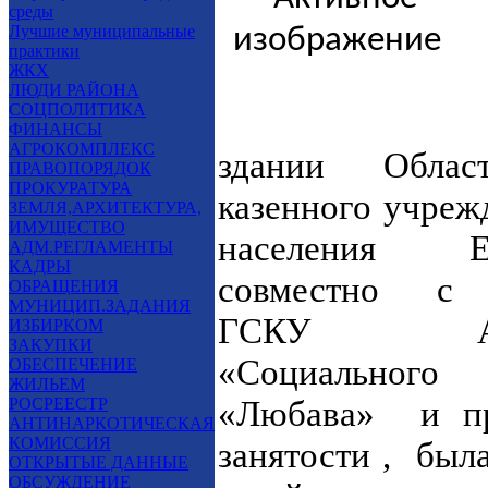
среды
Лучшие муниципальные
практики
ЖКХ
ЛЮДИ РАЙОНА
СОЦПОЛИТИКА
2
ФИНАНСЫ
АГРОКОМПЛЕКС
здании Област
ПРАВОПОРЯДОК
ПРОКУРАТУРА
казенного учреж
ЗЕМЛЯ,АРХИТЕКТУРА,
ИМУЩЕСТВО
населения Е
АДМ.РЕГЛАМЕНТЫ
КАДРЫ
совместно с 
ОБРАЩЕНИЯ
МУНИЦИП.ЗАДАНИЯ
ГСКУ Астр
ИЗБИРКОМ
ЗАКУПКИ
«Социальног
ОБЕСПЕЧЕНИЕ
ЖИЛЬЕМ
«Любава» и пр
РОСРЕЕСТР
АНТИНАРКОТИЧЕСКАЯ
КОМИССИЯ
занятости , был
ОТКРЫТЫЕ ДАННЫЕ
ОБСУЖДЕНИЕ