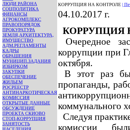
ЛЮДИ РАЙОНА
КОРРУПЦИЯ НА КОНТРОЛЕ
| Пе
СОЦПОЛИТИКА
04.10.2017 г.
ФИНАНСЫ
АГРОКОМПЛЕКС
ПРАВОПОРЯДОК
КОРРУПЦИЯ 
ПРОКУРАТУРА
ЗЕМЛЯ,АРХИТЕКТУРА,
Очередное зас
ИМУЩЕСТВО
АДМ.РЕГЛАМЕНТЫ
коррупции при Г
КАДРЫ
ОБРАЩЕНИЯ
октября.
МУНИЦИП.ЗАДАНИЯ
ИЗБИРКОМ
В этот раз бы
ЗАКУПКИ
ОБЕСПЕЧЕНИЕ
пропаганды, раб
ЖИЛЬЕМ
РОСРЕЕСТР
АНТИНАРКОТИЧЕСКАЯ
антикоррупцио
КОМИССИЯ
ОТКРЫТЫЕ ДАННЫЕ
коммунального х
ОБСУЖДЕНИЕ
ПРОЕКТА СКИОВО
Следуя практике
СТОП-КОРРУПЦИЯ
ЗАНЯТОСТЬ
комиссии были
НАСЕЛЕНИЯ