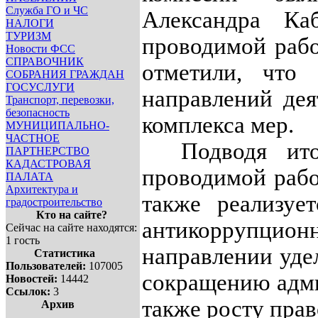
Служба ГО и ЧС
Александра Ка
НАЛОГИ
ТУРИЗМ
проводимой раб
Новости ФСС
СПРАВОЧНИК
отметили, что
СОБРАНИЯ ГРАЖДАН
ГОСУСЛУГИ
направлений дея
Транспорт, перевозки,
безопасность
комплекса мер.
МУНИЦИПАЛЬНО-
ЧАСТНОЕ
Подводя итоги
ПАРТНЕРСТВО
КАДАСТРОВАЯ
проводимой рабо
ПАЛАТА
Архитектура и
также реализуе
градостроительство
Кто на сайте?
антикоррупцио
Сейчас на сайте находятся:
1 гость
направлении уде
Статистика
Пользователей:
107005
сокращению адми
Новостей:
14442
Ссылок:
3
также росту пра
Архив