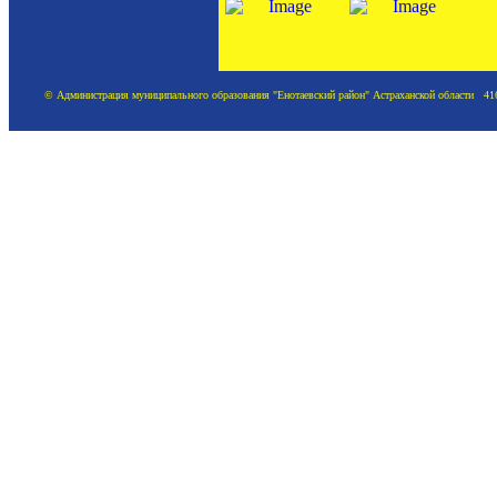
© Администрация муниципального образования "Енотаевский район" Астраханской области 41620