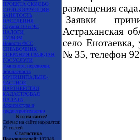
ПРОЕКТА СКИОВО
размещения сада
СТОП-КОРРУПЦИЯ
ЗАНЯТОСТЬ
Заявки прин
НАСЕЛЕНИЯ
Служба ГО и ЧС
Астраханская об
НАЛОГИ
ТУРИЗМ
село Енотаевка,
Новости ФСС
СПРАВОЧНИК
№ 35, телефон 92
СОБРАНИЯ ГРАЖДАН
ГОСУСЛУГИ
Транспорт, перевозки,
безопасность
МУНИЦИПАЛЬНО-
ЧАСТНОЕ
ПАРТНЕРСТВО
КАДАСТРОВАЯ
ПАЛАТА
Архитектура и
градостроительство
Кто на сайте?
Сейчас на сайте находятся:
27 гостей
Статистика
Пользователей:
107046