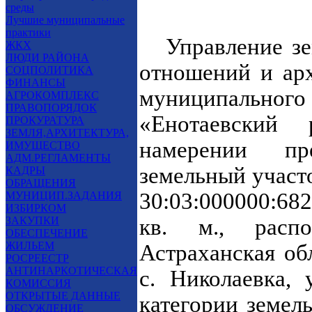
среды
Лучшие муниципальные
практики
Управление зе
ЖКХ
ЛЮДИ РАЙОНА
отношений и ар
СОЦПОЛИТИКА
ФИНАНСЫ
муниципаль
АГРОКОМПЛЕКС
ПРАВОПОРЯДОК
«Енотаевски
ПРОКУРАТУРА
ЗЕМЛЯ,АРХИТЕКТУРА,
намерении пр
ИМУЩЕСТВО
АДМ.РЕГЛАМЕНТЫ
земельный участ
КАДРЫ
ОБРАЩЕНИЯ
30:03:000000:68
МУНИЦИП.ЗАДАНИЯ
ИЗБИРКОМ
ЗАКУПКИ
кв. м., расп
ОБЕСПЕЧЕНИЕ
ЖИЛЬЕМ
Астраханская об
РОСРЕЕСТР
АНТИНАРКОТИЧЕСКАЯ
с. Николаевка, 
КОМИССИЯ
ОТКРЫТЫЕ ДАННЫЕ
категории земел
ОБСУЖДЕНИЕ