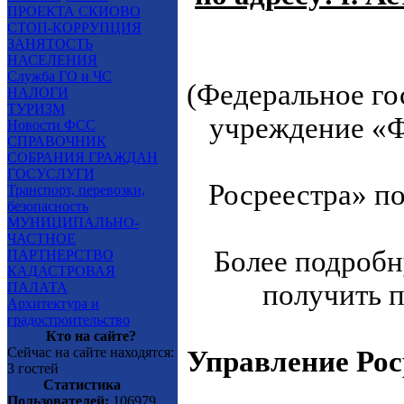
ПРОЕКТА СКИОВО
СТОП-КОРРУПЦИЯ
ЗАНЯТОСТЬ
НАСЕЛЕНИЯ
Служба ГО и ЧС
(Федеральное го
НАЛОГИ
ТУРИЗМ
учреждение «Ф
Новости ФСС
СПРАВОЧНИК
СОБРАНИЯ ГРАЖДАН
ГОСУСЛУГИ
Росреестра» по
Транспорт, перевозки,
безопасность
МУНИЦИПАЛЬНО-
ЧАСТНОЕ
Более подроб
ПАРТНЕРСТВО
КАДАСТРОВАЯ
получить п
ПАЛАТА
Архитектура и
градостроительство
Кто на сайте?
Сейчас на сайте находятся:
Управление Рос
3 гостей
Статистика
Пользователей:
106979