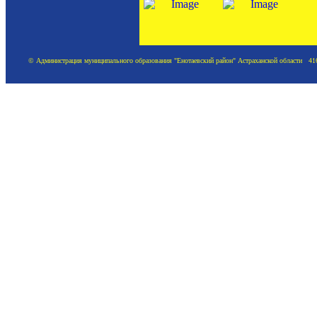
© Администрация муниципального образования "Енотаевский район" Астраханской области 41620