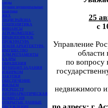
среды
Лучшие муниципальные
практики
25 ав
ЖКХ
ЛЮДИ РАЙОНА
с 1
СОЦПОЛИТИКА
ФИНАНСЫ
АГРОКОМПЛЕКС
ПРАВОПОРЯДОК
ПРОКУРАТУРА
Управление Рос
ЗЕМЛЯ,АРХИТЕКТУРА,
ИМУЩЕСТВО
области
АДМ.РЕГЛАМЕНТЫ
КАДРЫ
по вопросу 
ОБРАЩЕНИЯ
МУНИЦИП.ЗАДАНИЯ
государственн
ИЗБИРКОМ
ЗАКУПКИ
ОБЕСПЕЧЕНИЕ
ЖИЛЬЕМ
недвижимого и
РОСРЕЕСТР
АНТИНАРКОТИЧЕСКАЯ
КОМИССИЯ
ОТКРЫТЫЕ ДАННЫЕ
по адресу: г. Ас
ОБСУЖДЕНИЕ