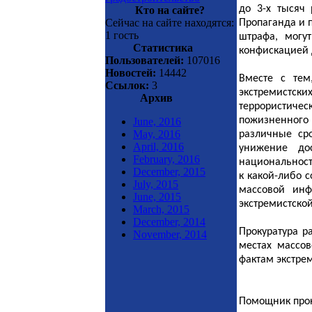
до 3-х тысяч
Кто на сайте?
Сейчас на сайте находятся:
Пропаганда и 
1 гость
штрафа, могу
Статистика
конфискацией 
Пользователей:
107016
Новостей:
14442
Вместе с тем
Ссылок:
3
экстремистск
Архив
террористиче
пожизненного
June, 2016
May, 2016
различные ср
April, 2016
унижение до
February, 2016
национальност
December, 2015
к какой-либо 
July, 2015
массовой инф
June, 2015
экстремистско
March, 2015
December, 2014
Прокуратура р
November, 2014
местах массо
фактам экстрем
Помощник прок