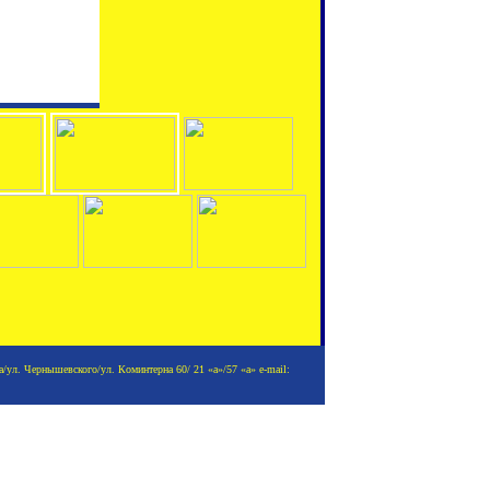
/ул. Чернышевского/ул. Коминтерна 60/ 21 «а»/57 «а» e-mail: