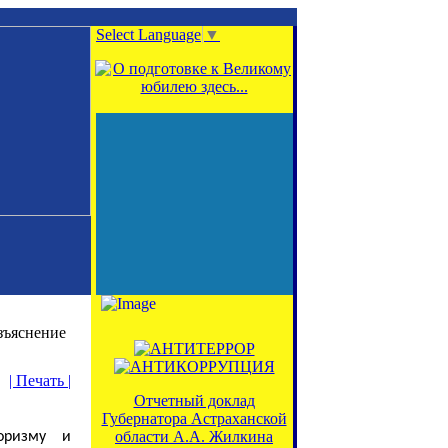
Select Language
▼
зъяснение
| Печать |
Отчетный доклад
Губернатора Астраханской
области А.А. Жилкина
роризму и