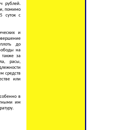
ч рублей.
ки, помимо
5 суток с
ических и
овершение
вплоть до
вободы на
 также за
а, расы,
адлежности
ем средств
естве или
собенно в
стными им
ратуру.