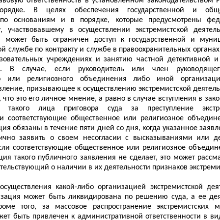
авовую ответственность в установленном законодательством 
орядке. В целях обеспечения государственной и обще
 по основаниям и в порядке, которые предусмотрены фе
у, участвовавшему в осуществлении экстремистской деятель
 может быть ограничен доступ к государственной и муни
й службе по контракту и службе в правоохранительных органах,
азовательных учреждениях и занятию частной детективной и
ью. В случае, если руководитель или член руководяще
го или религиозного объединения либо иной организац
вление, призывающее к осуществлению экстремистской деятель
, что это его личное мнение, а равно в случае вступления в зак
 такого лица приговора суда за преступление экстре
ти соответствующие общественное или религиозное объедин
ция обязаны в течение пяти дней со дня, когда указанное заяв
лично заявить о своем несогласии с высказываниями или д
Если соответствующие общественное или религиозное объедин
ция такого публичного заявления не сделает, это может рассм
етельствующий о наличии в их деятельности признаков экстрем
 осуществления какой-либо организацией экстремистской дея
зация может быть ликвидирована по решению суда, а ее дея
роме того, за массовое распространение экстремистских м
ет быть привлечен к административной ответственности в ви