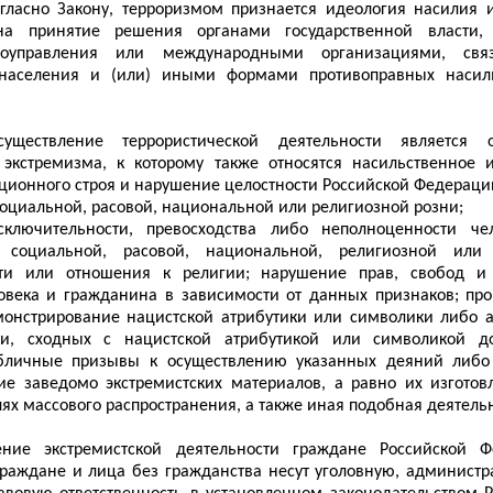
гласно Закону, терроризмом признается идеология насилия 
на принятие решения органами государственной власти,
моуправления или международными организациями, свя
населения и (или) иными формами противоправных насил
уществление террористической деятельности является 
 экстремизма, к которому также относятся насильственное 
уционного строя и нарушение целостности Российской Федераци
оциальной, расовой, национальной или религиозной розни;
сключительности, превосходства либо неполноценности че
 социальной, расовой, национальной, религиозной или
ти или отношения к религии; нарушение прав, свобод и
овека и гражданина в зависимости от данных признаков; про
онстрирование нацистской атрибутики или символики либо а
и, сходных с нацистской атрибутикой или символикой д
бличные призывы к осуществлению указанных деяний либо
ие заведомо экстремистских материалов, а равно их изготов
ях массового распространения, а также иная подобная деятельн
ение экстремистской деятельности граждане Российской Ф
раждане и лица без гражданства несут уголовную, администр