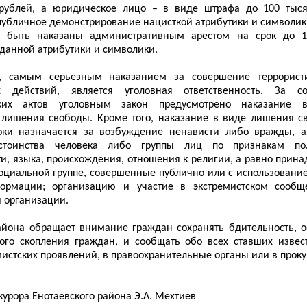
 рублей, а юридическое лицо – в виде штрафа до 100 тыся
публичное демонстрирование нацисткой атрибутики и символи
т быть наказаны административным арестом на срок до 1
данной атрибутики и символики.
, самым серьезным наказанием за совершение террорист
их действий, является уголовная ответственность. За с
ских актов уголовным закон предусмотрено наказание 
 лишения свободы. Кроме того, наказание в виде лишения с
оки назначается за возбуждение ненависти либо вражды, а
стоинства человека либо группы лиц по признакам пол
и, языка, происхождения, отношения к религии, а равно прин
социальной группе, совершенные публично или с использовани
ормации; организацию и участие в экстремистском сообщ
й организации.
айона обращает внимание граждан сохранять бдительность, о
вого скопления граждан, и сообщать обо всех ставших изве
истских проявлений, в правоохранительные органы или в проку
урора Енотаевского района Э.А. Мехтиев