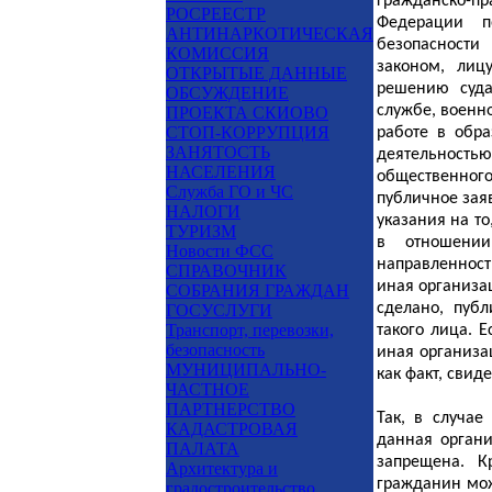
гражданско-пр
РОСРЕЕСТР
Федерации п
АНТИНАРКОТИЧЕСКАЯ
безопасности
КОМИССИЯ
законом, лиц
ОТКРЫТЫЕ ДАННЫЕ
решению суда
ОБСУЖДЕНИЕ
службе, военно
ПРОЕКТА СКИОВО
СТОП-КОРРУПЦИЯ
работе в обр
ЗАНЯТОСТЬ
деятельност
НАСЕЛЕНИЯ
общественно
Служба ГО и ЧС
публичное зая
НАЛОГИ
указания на то
ТУРИЗМ
в отношении
Новости ФСС
направленнос
СПРАВОЧНИК
иная организа
СОБРАНИЯ ГРАЖДАН
сделано, пуб
ГОСУСЛУГИ
Транспорт, перевозки,
такого лица. 
безопасность
иная организа
МУНИЦИПАЛЬНО-
как факт, свид
ЧАСТНОЕ
ПАРТНЕРСТВО
Так, в случае
КАДАСТРОВАЯ
данная органи
ПАЛАТА
запрещена. К
Архитектура и
гражданин мож
градостроительство