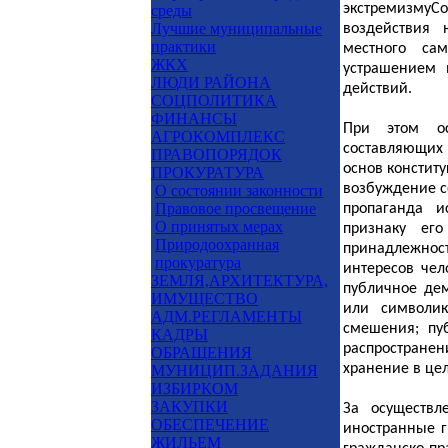
экстремизму
Со
среды
Лучшие муниципальные
воздействия 
практики
местного са
ЖКХ
устрашением 
ЛЮДИ РАЙОНА
действий.
СОЦПОЛИТИКА
ФИНАНСЫ
При этом ос
АГРОКОМПЛЕКС
составляющих
ПРАВОПОРЯДОК
основ констит
ПРОКУРАТУРА
возбуждение с
О состоянии законности
Правовое просвещение
пропаганда и
О принятых мерах
признаку его
Природоохранная
принадлежнос
прокуратура
интересов чел
ЗЕМЛЯ,АРХИТЕКТУРА,
публичное дем
ИМУЩЕСТВО
или символик
АДМ.РЕГЛАМЕНТЫ
смешения; пу
КАДРЫ
распространен
ОБРАЩЕНИЯ
хранение в цел
МУНИЦИП.ЗАДАНИЯ
ИЗБИРКОМ
ЗАКУПКИ
За осуществл
ОБЕСПЕЧЕНИЕ
иностранные г
ЖИЛЬЕМ