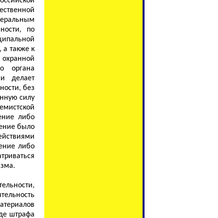
Российской
ственной
деральным
ности, по
ципальной
 а также к
 охранной
го органа
ии делает
ности, без
онную силу
мистской
ение либо
ление было
ействиями
ение либо
атриваться
изма.
тельности,
тельность
атериалов
де штрафа