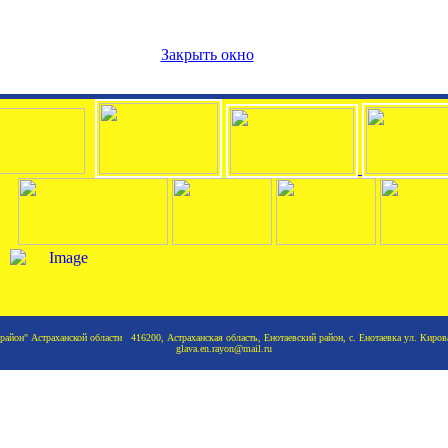
Закрыть окно
йон" Астраханской области 416200, Астраханская область, Енотаевский район, с. Енотаевка ул. Кирова
glava.en.rayon@mail.ru