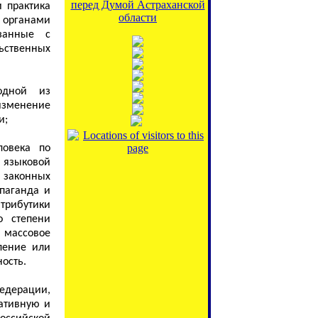
перед Думой Астраханской
и практика
области
 органами
занные с
ьственных
одной из
изменение
и;
ловека по
 языковой
 законных
паганда и
трибутики
о степени
 массовое
ление или
ость.
едерации,
ативную и