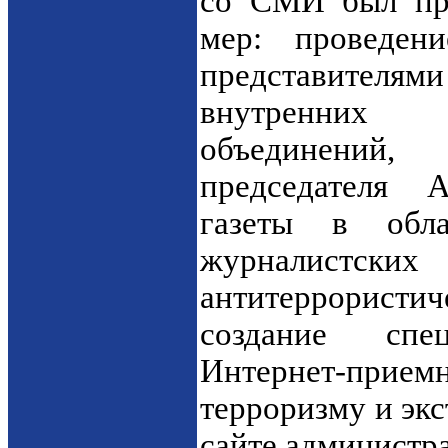
со СМИ был пр
мер: проведен
представителями
внутренних 
объединений, 
председателя 
газеты в обла
журналис
антитеррорист
создание спе
Интернет-прием
терроризму и эк
сайте администр