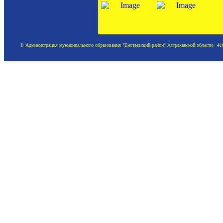
© Администрация муниципального образования "Енотаевский район" Астраханской области 41620