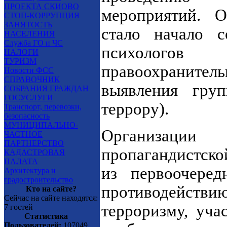
ПРОЕКТА СКИОВО
мероприятий. 
СТОП-КОРРУПЦИЯ
ЗАНЯТОСТЬ
стало начало с
НАСЕЛЕНИЯ
Служба ГО и ЧС
психолого
НАЛОГИ
ТУРИЗМ
правоохранител
Новости ФСС
СПРАВОЧНИК
выявления гру
СОБРАНИЯ ГРАЖДАН
ГОСУСЛУГИ
террору).
Транспорт, перевозки,
безопасность
МУНИЦИПАЛЬНО-
Организаци
ЧАСТНОЕ
ПАРТНЕРСТВО
пропагандистско
КАДАСТРОВАЯ
ПАЛАТА
из первоочере
Архитектура и
градостроительство
противодейс
Кто на сайте?
Сейчас на сайте находятся:
терроризму, уча
7 гостей
Статистика
Пользователей:
107049