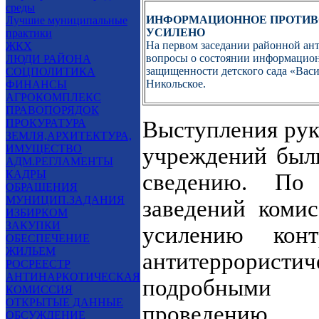
среды
ИНФОРМАЦИОННОЕ ПРОТИВО
Лучшие муниципальные
УСИЛЕНО
практики
На первом заседании районной ан
ЖКХ
вопросы о состоянии информацион
ЛЮДИ РАЙОНА
защищенности детского сада «Васил
СОЦПОЛИТИКА
Никольское.
ФИНАНСЫ
АГРОКОМПЛЕКС
ПРАВОПОРЯДОК
ПРОКУРАТУРА
Выступления рук
ЗЕМЛЯ,АРХИТЕКТУРА,
ИМУЩЕСТВО
учреждений был
АДМ.РЕГЛАМЕНТЫ
КАДРЫ
сведению. По
ОБРАЩЕНИЯ
МУНИЦИП.ЗАДАНИЯ
заведений коми
ИЗБИРКОМ
ЗАКУПКИ
усилению конт
ОБЕСПЕЧЕНИЕ
ЖИЛЬЕМ
антитеррорист
РОСРЕЕСТР
АНТИНАРКОТИЧЕСКАЯ
подробными 
КОМИССИЯ
ОТКРЫТЫЕ ДАННЫЕ
проведению
ОБСУЖДЕНИЕ