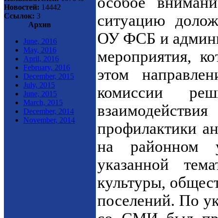
особое вниман
Новостей:
14442
Ссылок:
3
ситуацию долож
Архив
ОУ ФСБ и админи
June, 2016
May, 2016
мероприятия, к
April, 2016
February, 2016
этом направле
December, 2015
July, 2015
комиссии ре
June, 2015
March, 2015
взаимодейс
December, 2014
November, 2014
профилактики ан
на районном 
указанной тема
культуры, общес
поселений. По у