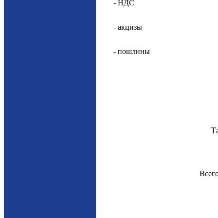
- НДС
- акцизы
- пошлины
Т
Всег