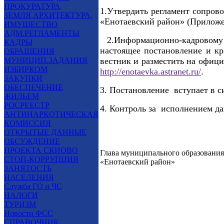
ПРОКУРАТУРА
1.Утвердить регламент сопров
ЗЕМЛЯ,АРХИТЕКТУРА,
«Енотаевский район» (Приложе
ИМУЩЕСТВО
АДМ.РЕГЛАМЕНТЫ
2.Информационно-кадровому
КАДРЫ
настоящее постановление и кр
ОБРАЩЕНИЯ
МУНИЦИП.ЗАДАНИЯ
вестник и разместить на офиц
ИЗБИРКОМ
http://enotaevka.astranet.ru/
.
ЗАКУПКИ
ОБЕСПЕЧЕНИЕ
3. Постановление вступает в с
ЖИЛЬЕМ
РОСРЕЕСТР
4. Контроль за исполнением да
АНТИНАРКОТИЧЕСКАЯ
КОМИССИЯ
ОТКРЫТЫЕ ДАННЫЕ
ОБСУЖДЕНИЕ
ПРОЕКТА СКИОВО
Глава муниципального образования
СТОП-КОРРУПЦИЯ
«Енотаевский район»
ЗАНЯТОСТЬ
НАСЕЛЕНИЯ
Служба ГО и ЧС
НАЛОГИ
ТУРИЗМ
Новости ФСС
СПРАВОЧНИК