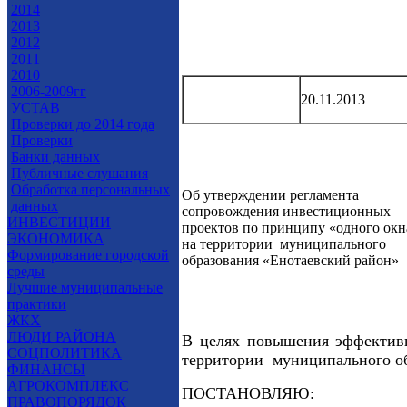
2014
2013
2012
2011
2010
2006-2009гг
20.11.2013
УСТАВ
Проверки до 2014 года
Проверки
Банки данных
Публичные слушания
Обработка персональных
Об утверждении регламента
данных
сопровождения инвестиционных
ИНВЕСТИЦИИ
проектов по принципу «одного окн
ЭКОНОМИКА
на территории муниципального
Формирование городской
образования «Енотаевский район»
среды
Лучшие муниципальные
практики
ЖКХ
ЛЮДИ РАЙОНА
В целях повышения эффективн
СОЦПОЛИТИКА
территории муниципального об
ФИНАНСЫ
АГРОКОМПЛЕКС
ПОСТАНОВЛЯЮ:
ПРАВОПОРЯДОК