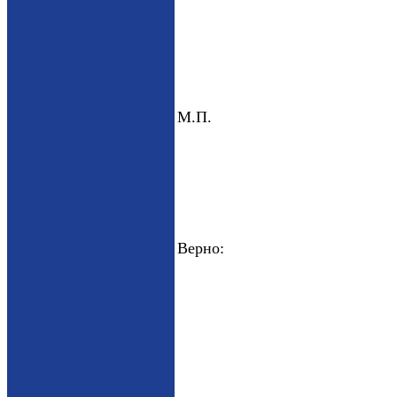
М.П. Руководитель _
(Ф.
Главный бухгалте
(Ф.
Верно: