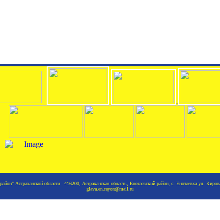
йон" Астраханской области 416200, Астраханская область, Енотаевский район, с. Енотаевка ул. Кирова
glava.en.rayon@mail.ru