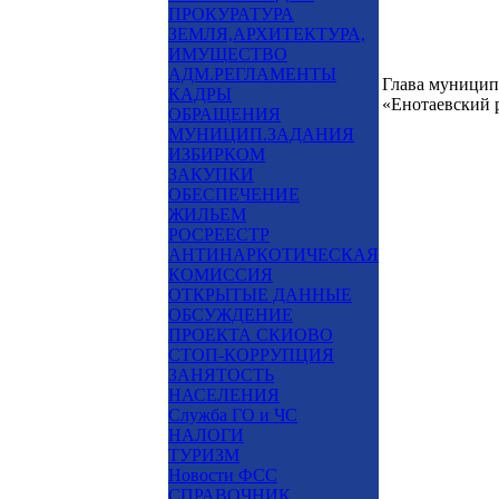
ПРОКУРАТУРА
ЗЕМЛЯ,АРХИТЕКТУРА,
ИМУЩЕСТВО
АДМ.РЕГЛАМЕНТЫ
Глава муницип
КАДРЫ
«Енота
ОБРАЩЕНИЯ
МУНИЦИП.ЗАДАНИЯ
ИЗБИРКОМ
ЗАКУПКИ
ОБЕСПЕЧЕНИЕ
ЖИЛЬЕМ
РОСРЕЕСТР
АНТИНАРКОТИЧЕСКАЯ
КОМИССИЯ
ОТКРЫТЫЕ ДАННЫЕ
ОБСУЖДЕНИЕ
ПРОЕКТА СКИОВО
СТОП-КОРРУПЦИЯ
ЗАНЯТОСТЬ
НАСЕЛЕНИЯ
Служба ГО и ЧС
НАЛОГИ
ТУРИЗМ
Новости ФСС
СПРАВОЧНИК