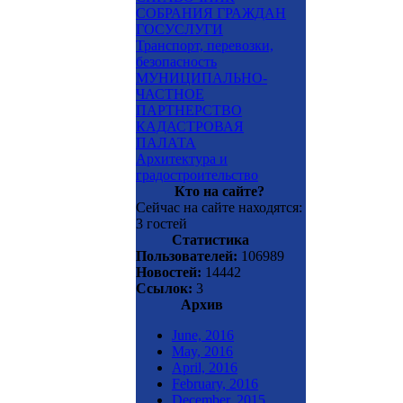
СОБРАНИЯ ГРАЖДАН
ГОСУСЛУГИ
Транспорт, перевозки,
безопасность
МУНИЦИПАЛЬНО-
ЧАСТНОЕ
ПАРТНЕРСТВО
КАДАСТРОВАЯ
ПАЛАТА
Архитектура и
градостроительство
Кто на сайте?
Сейчас на сайте находятся:
3 гостей
Статистика
Пользователей:
106989
Новостей:
14442
Ссылок:
3
Архив
June, 2016
May, 2016
April, 2016
February, 2016
December, 2015