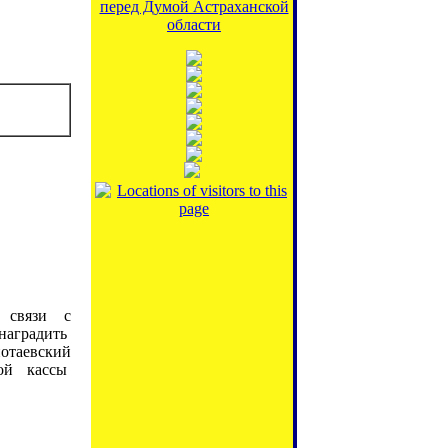
перед Думой Астраханской
области
 связи с
аградить
отаевский
ной кассы