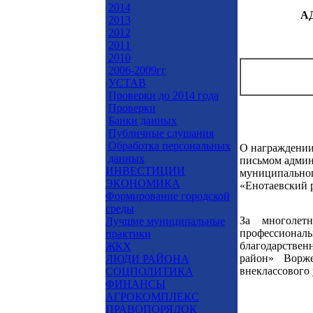
2014
А
2013
2012
2011
2010
2006-2009гг
УСТАВ
Проверки до 2014 года
Проверки
Банки данных
Публичные слушания
Обработка персональных
О награждении
данных
письмом адми
ИНВЕСТИЦИИ
муниципальног
ЭКОНОМИКА
«Енотаевский 
Формирование городской
среды
За многолет
Лучшие муниципальные
профессиона
практики
благодарствен
ЖКХ
район» Ворже
ЛЮДИ РАЙОНА
внеклассового 
СОЦПОЛИТИКА
ФИНАНСЫ
АГРОКОМПЛЕКС
ПРАВОПОРЯДОК