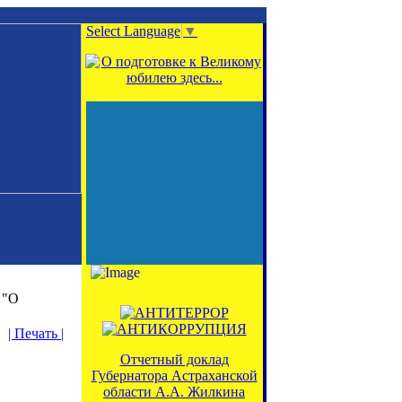
Select Language
▼
"О
| Печать |
Отчетный доклад
Губернатора Астраханской
области А.А. Жилкина