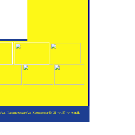
/ул. Чернышевского/ул. Коминтерна 60/ 21 «а»/57 «а» e-mail: