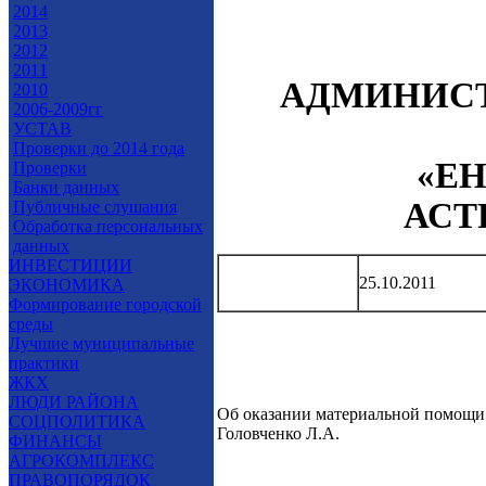
2014
2013
2012
2011
АДМИНИС
2010
2006-2009гг
УСТАВ
Проверки до 2014 года
«Е
Проверки
Банки данных
АСТ
Публичные слушания
Обработка персональных
данных
ИНВЕСТИЦИИ
25.10.2011
ЭКОНОМИКА
Формирование городской
среды
Лучшие муниципальные
практики
ЖКХ
ЛЮДИ РАЙОНА
Об оказании материальной помо
СОЦПОЛИТИКА
Головченко Л.А.
ФИНАНСЫ
АГРОКОМПЛЕКС
ПРАВОПОРЯДОК