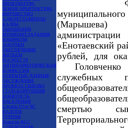
Финансово
ПРОКУРАТУРА
ЗЕМЛЯ,АРХИТЕКТУРА,
муниципального
ИМУЩЕСТВО
АДМ.РЕГЛАМЕНТЫ
(Марышева) 
КАДРЫ
ОБРАЩЕНИЯ
администраци
МУНИЦИП.ЗАДАНИЯ
ИЗБИРКОМ
«Енотаевский ра
ЗАКУПКИ
ОБЕСПЕЧЕНИЕ
рублей, для 
ЖИЛЬЕМ
РОСРЕЕСТР
Головченко Л
АНТИНАРКОТИЧЕСКАЯ
КОМИССИЯ
служебных 
ОТКРЫТЫЕ ДАННЫЕ
ОБСУЖДЕНИЕ
общеобразова
ПРОЕКТА СКИОВО
СТОП-КОРРУПЦИЯ
общеобразовател
ЗАНЯТОСТЬ
НАСЕЛЕНИЯ
смертью сына,
Служба ГО и ЧС
НАЛОГИ
ТУРИЗМ
Территориальн
Новости ФСС
СПРАВОЧНИК