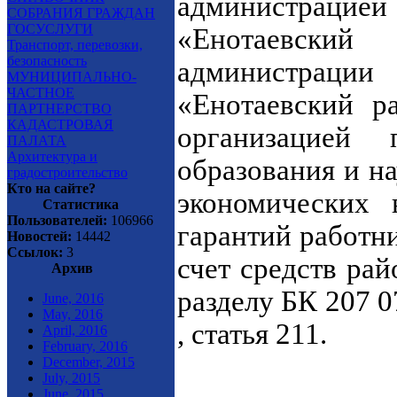
администраци
СОБРАНИЯ ГРАЖДАН
ГОСУСЛУГИ
«Енотаевский
Транспорт, перевозки,
безопасность
администраци
МУНИЦИПАЛЬНО-
ЧАСТНОЕ
«Енотаевский р
ПАРТНЕРСТВО
КАДАСТРОВАЯ
организацией 
ПАЛАТА
Архитектура и
образования и н
градостроительство
Кто на сайте?
экономических
Статистика
Пользователей:
106966
гарантий работни
Новостей:
14442
Ссылок:
3
счет средств ра
Архив
разделу БК 207 0
June, 2016
May, 2016
, статья 211.
April, 2016
February, 2016
December, 2015
July, 2015
June, 2015