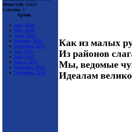
И азана пр
Новостей:
14442
Ссылок:
3
Процветай 
Архив
Енотаевски
June, 2016
May, 2016
April, 2016
Как из малых ру
February, 2016
December, 2015
Из районов слаг
July, 2015
June, 2015
Мы, ведомые чу
March, 2015
December, 2014
November, 2014
Идеалам велико
Нашим кля
И азана пр
Процветай 
Енотаевски