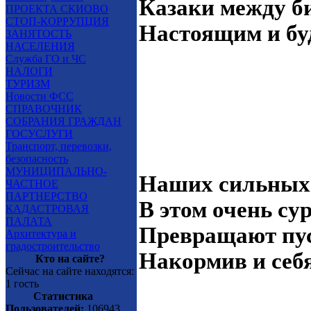
Казаки между б
ПРОЕКТА СКИОВО
СТОП-КОРРУПЦИЯ
Настоящим и бу
ЗАНЯТОСТЬ
НАСЕЛЕНИЯ
Служба ГО и ЧС
Нашим кля
НАЛОГИ
ТУРИЗМ
И азана пр
Новости ФСС
СПРАВОЧНИК
Процветай 
СОБРАНИЯ ГРАЖДАН
ГОСУСЛУГИ
Енотаевски
Транспорт, перевозки,
безопасность
МУНИЦИПАЛЬНО-
Наших сильных 
ЧАСТНОЕ
ПАРТНЕРСТВО
В этом очень су
КАДАСТРОВАЯ
ПАЛАТА
Превращают пус
Архитектура и
градостроительство
Накормив и себ
Кто на сайте?
Сейчас на сайте находятся:
1 гость
Нашим кля
Статистика
Пользователей:
106943