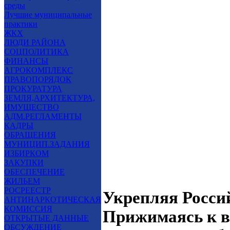
среды
Лучшие муниципальные
практики
ЖКХ
ЛЮДИ РАЙОНА
СОЦПОЛИТИКА
ФИНАНСЫ
АГРОКОМПЛЕКС
ПРАВОПОРЯДОК
ПРОКУРАТУРА
ЗЕМЛЯ,АРХИТЕКТУРА,
ИМУЩЕСТВО
АДМ.РЕГЛАМЕНТЫ
КАДРЫ
ОБРАЩЕНИЯ
МУНИЦИП.ЗАДАНИЯ
ИЗБИРКОМ
ЗАКУПКИ
ОБЕСПЕЧЕНИЕ
ЖИЛЬЕМ
РОСРЕЕСТР
Укрепляя Росси
АНТИНАРКОТИЧЕСКАЯ
КОМИССИЯ
Прижимаясь к в
ОТКРЫТЫЕ ДАННЫЕ
ОБСУЖДЕНИЕ