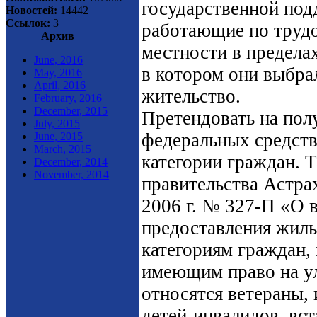
государственной под
Новостей:
14442
Ссылок:
3
работающие по трудо
Архив
местности в предела
June, 2016
в котором они выбра
May, 2016
April, 2016
жительство.
February, 2016
December, 2015
Претендовать на пол
July, 2015
федеральных средств
June, 2015
March, 2015
категории граждан. Т
December, 2014
November, 2014
правительства Астрах
2006 г. № 327-П «О 
предоставления жил
категориям граждан, 
имеющим право на у
относятся ветераны,
детей-инвалидов, вст