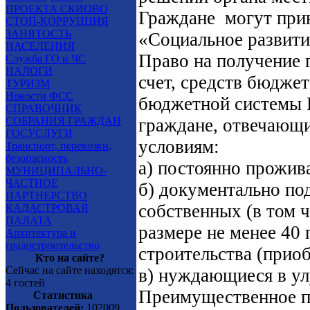
ПРОЕКТА СКИОВО
Граждане
могут при
СТОП-КОРРУПЦИЯ
ЗАНЯТОСТЬ
«Социальное развитие
НАСЕЛЕНИЯ
Право на получение 
Служба ГО и ЧС
НАЛОГИ
счет, средств бюдже
ТУРИЗМ
Новости ФСС
бюджетной системы 
СПРАВОЧНИК
СОБРАНИЯ ГРАЖДАН
граждане, отвечающ
ГОСУСЛУГИ
условиям:
Транспорт, перевозки,
безопасность
а) постоянно прожив
МУНИЦИПАЛЬНО-
ЧАСТНОЕ
б) документально по
ПАРТНЕРСТВО
собственных (в том ч
КАДАСТРОВАЯ
ПАЛАТА
размере не менее 40
Архитектура и
градостроительство
строительства (приоб
Кто на сайте?
Сейчас на сайте находятся:
в) нуждающиеся в у
4 гостей
Преимущественное п
Статистика
Пользователей:
107009