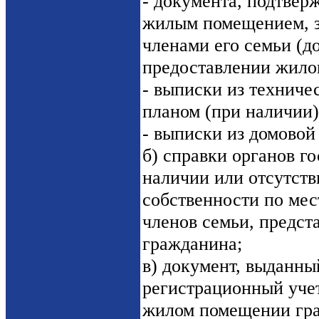
- документа, подтвер
жилым помещением, 
членами его семьи (д
предоставлении жило
- выписки из техниче
планом (при наличии)
- выписки из домовой
б) справки органов г
наличии или отсутст
собственности по мес
членов семьи, предст
гражданина;
в) документ, выданн
регистрационный учет
жилом помещении гра