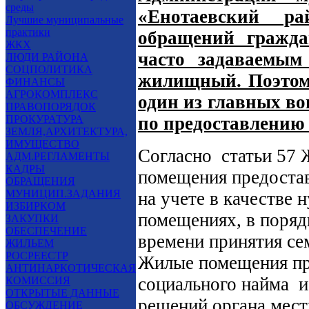
среды
«Енотаевский ра
Лучшие муниципальные
практики
обращений гражда
ЖКХ
часто задаваемым
ЛЮДИ РАЙОНА
СОЦПОЛИТИКА
жилищный. Поэтом
ФИНАНСЫ
АГРОКОМПЛЕКС
один из главных во
ПРАВОПОРЯДОК
ПРОКУРАТУРА
по предоставлению
ЗЕМЛЯ,АРХИТЕКТУРА,
ИМУЩЕСТВО
Согласно
статьи 57
АДМ.РЕГЛАМЕНТЫ
КАДРЫ
помещения предоста
ОБРАЩЕНИЯ
МУНИЦИП.ЗАДАНИЯ
на учете в качестве
ИЗБИРКОМ
помещениях, в поряд
ЗАКУПКИ
ОБЕСПЕЧЕНИЕ
времени принятия сем
ЖИЛЬЕМ
РОСРЕЕСТР
Жилые помещения пр
АНТИНАРКОТИЧЕСКАЯ
социального найма
и
КОМИССИЯ
ОТКРЫТЫЕ ДАННЫЕ
решений органа мест
ОБСУЖДЕНИЕ