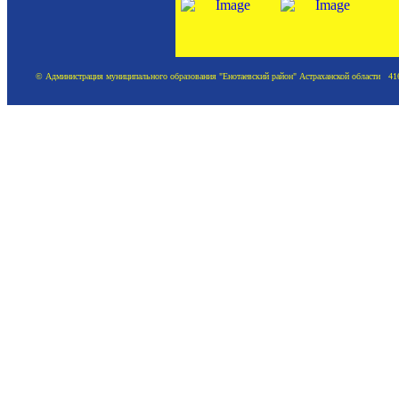
© Администрация муниципального образования "Енотаевский район" Астраханской области 41620