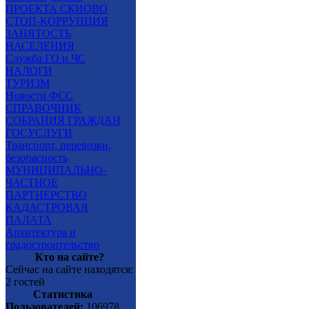
ПРОЕКТА СКИОВО
СТОП-КОРРУПЦИЯ
ЗАНЯТОСТЬ
НАСЕЛЕНИЯ
Служба ГО и ЧС
НАЛОГИ
ТУРИЗМ
Новости ФСС
СПРАВОЧНИК
СОБРАНИЯ ГРАЖДАН
ГОСУСЛУГИ
Транспорт, перевозки,
безопасность
МУНИЦИПАЛЬНО-
ЧАСТНОЕ
ПАРТНЕРСТВО
КАДАСТРОВАЯ
ПАЛАТА
Архитектура и
градостроительство
Кто на сайте?
Сейчас на сайте находятся:
2 гостей
Статистика
Пользователей:
106978