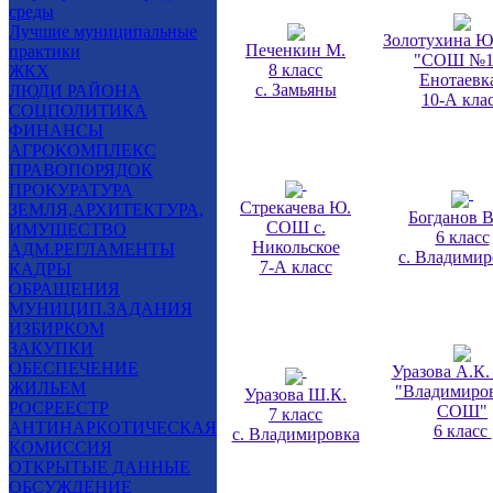
среды
Лучшие муниципальные
Золотухина 
Печенкин М.
практики
"СОШ №1 
8 класс
ЖКХ
Енотаевк
с. Замьяны
ЛЮДИ РАЙОНА
10-А кла
СОЦПОЛИТИКА
ФИНАНСЫ
АГРОКОМПЛЕКС
ПРАВОПОРЯДОК
ПРОКУРАТУРА
Стрекачева Ю.
ЗЕМЛЯ,АРХИТЕКТУРА,
Богданов В
СОШ с.
ИМУЩЕСТВО
6 класс
Никольское
АДМ.РЕГЛАМЕНТЫ
с. Владимир
7-А класс
КАДРЫ
ОБРАЩЕНИЯ
МУНИЦИП.ЗАДАНИЯ
ИЗБИРКОМ
ЗАКУПКИ
ОБЕСПЕЧЕНИЕ
Уразова А.К
ЖИЛЬЕМ
"Владимиро
Уразова Ш.К.
РОСРЕЕСТР
СОШ"
7 класс
АНТИНАРКОТИЧЕСКАЯ
6 класс
с. Владимировка
КОМИССИЯ
ОТКРЫТЫЕ ДАННЫЕ
ОБСУЖДЕНИЕ