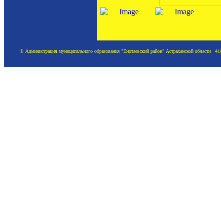
© Администрация муниципального образования "Енотаевский район" Астраханской области 41620