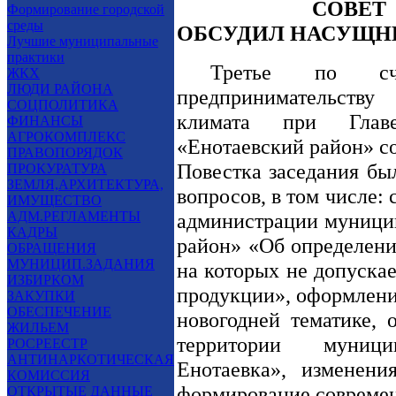
СОВЕТ ПО П
Формирование городской
среды
ОБСУДИЛ НАСУЩН
Лучшие муниципальные
практики
Третье по сч
ЖКХ
ЛЮДИ РАЙОНА
предпринимательств
СОЦПОЛИТИКА
климата при Главе
ФИНАНСЫ
АГРОКОМПЛЕКС
«Енотаевский район» с
ПРАВОПОРЯДОК
Повестка заседания бы
ПРОКУРАТУРА
ЗЕМЛЯ,АРХИТЕКТУРА,
вопросов, в том числе:
ИМУЩЕСТВО
АДМ.РЕГЛАМЕНТЫ
администрации муницип
КАДРЫ
район» «Об определени
ОБРАЩЕНИЯ
МУНИЦИП.ЗАДАНИЯ
на которых не допуска
ИЗБИРКОМ
продукции», оформлени
ЗАКУПКИ
ОБЕСПЕЧЕНИЕ
новогодней тематике, 
ЖИЛЬЕМ
территории муници
РОСРЕЕСТР
АНТИНАРКОТИЧЕСКАЯ
Енотаевка», изменени
КОМИССИЯ
формирование современ
ОТКРЫТЫЕ ДАННЫЕ