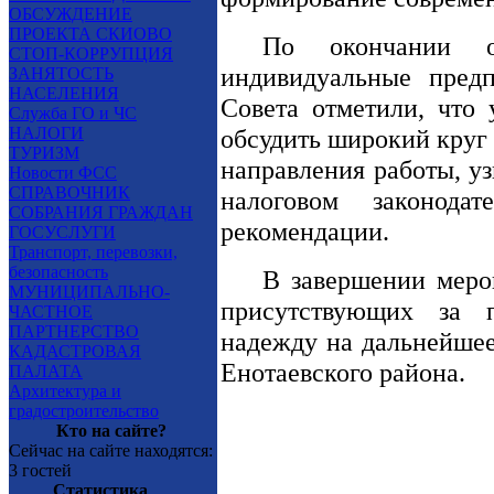
ОБСУЖДЕНИЕ
ПРОЕКТА СКИОВО
По окончании о
СТОП-КОРРУПЦИЯ
индивидуальные пред
ЗАНЯТОСТЬ
НАСЕЛЕНИЯ
Совета отметили, что 
Служба ГО и ЧС
НАЛОГИ
обсудить широкий круг
ТУРИЗМ
направления работы, у
Новости ФСС
СПРАВОЧНИК
налоговом законодат
СОБРАНИЯ ГРАЖДАН
рекомендации.
ГОСУСЛУГИ
Транспорт, перевозки,
безопасность
В завершении меро
МУНИЦИПАЛЬНО-
присутствующих за 
ЧАСТНОЕ
ПАРТНЕРСТВО
надежду на дальнейшее
КАДАСТРОВАЯ
Енотаевского района.
ПАЛАТА
Архитектура и
градостроительство
Кто на сайте?
Сейчас на сайте находятся:
3 гостей
Статистика