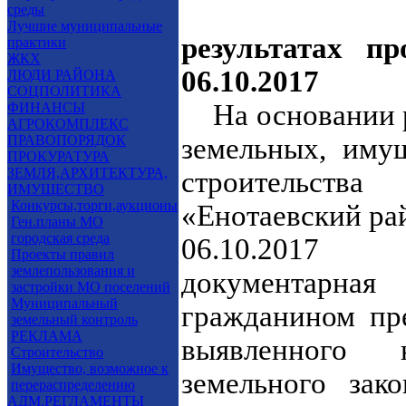
среды
Лучшие муниципальные
результатах п
практики
ЖКХ
06.10.2017
ЛЮДИ РАЙОНА
СОЦПОЛИТИКА
На основании 
ФИНАНСЫ
АГРОКОМПЛЕКС
ПРАВОПОРЯДОК
земельных, иму
ПРОКУРАТУРА
ЗЕМЛЯ,АРХИТЕКТУРА,
строительст
ИМУЩЕСТВО
Конкурсы,торги,аукционы
«Енотаевский рай
Ген.планы МО
городская среда
06.10.2017 п
Проекты правил
землепользования и
документарная
застройки МО поселений
Муниципальный
гражданином пр
земельный контроль
РЕКЛАМА
выявленного 
Строительство
Имущество, возможное к
земельного зако
перераспределению
АДМ.РЕГЛАМЕНТЫ