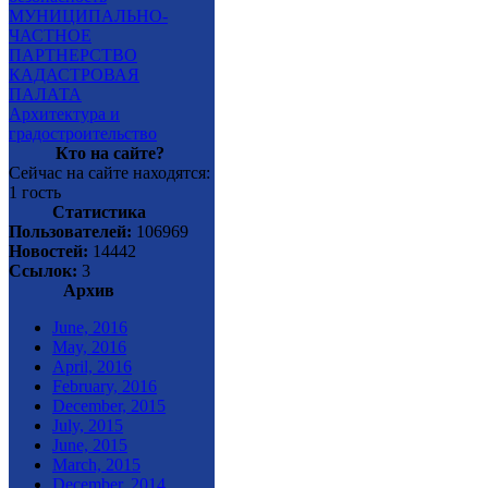
МУНИЦИПАЛЬНО-
ЧАСТНОЕ
ПАРТНЕРСТВО
КАДАСТРОВАЯ
ПАЛАТА
Архитектура и
градостроительство
Кто на сайте?
Сейчас на сайте находятся:
1 гость
Статистика
Пользователей:
106969
Новостей:
14442
Ссылок:
3
Архив
June, 2016
May, 2016
April, 2016
February, 2016
December, 2015
July, 2015
June, 2015
March, 2015
December, 2014