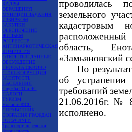
проводилась п
КАДРЫ
ОБРАЩЕНИЯ
земельного учас
МУНИЦИП.ЗАДАНИЯ
ИЗБИРКОМ
кадастровым но
ЗАКУПКИ
ОБЕСПЕЧЕНИЕ
расположенный 
ЖИЛЬЕМ
РОСРЕЕСТР
область, Ен
АНТИНАРКОТИЧЕСКАЯ
КОМИССИЯ
«Замьяновский с
ОТКРЫТЫЕ ДАННЫЕ
ОБСУЖДЕНИЕ
По результат
ПРОЕКТА СКИОВО
СТОП-КОРРУПЦИЯ
об устранении
ЗАНЯТОСТЬ
НАСЕЛЕНИЯ
требований земел
Служба ГО и ЧС
НАЛОГИ
21.06.2016г. № 
ТУРИЗМ
Новости ФСС
СПРАВОЧНИК
исполнено.
СОБРАНИЯ ГРАЖДАН
ГОСУСЛУГИ
Транспорт, перевозки,
безопасность