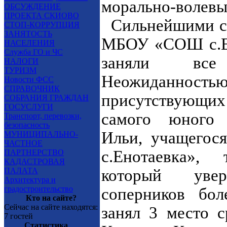
морально-волевы
ОБСУЖДЕНИЕ
ПРОЕКТА СКИОВО
Сильнейшими ст
СТОП-КОРРУПЦИЯ
ЗАНЯТОСТЬ
МБОУ «СОШ с.Ен
НАСЕЛЕНИЯ
Служба ГО и ЧС
заняли все
НАЛОГИ
ТУРИЗМ
Неожиданн
Новости ФСС
СПРАВОЧНИК
присутствующ
СОБРАНИЯ ГРАЖДАН
ГОСУСЛУГИ
самого юного 
Транспорт, перевозки,
безопасность
Ильи, учащего
МУНИЦИПАЛЬНО-
ЧАСТНОЕ
с.Енотаевка»,
ПАРТНЕРСТВО
КАДАСТРОВАЯ
ПАЛАТА
который уве
Архитектура и
градостроительство
соперников бол
Кто на сайте?
Сейчас на сайте находятся:
занял 3 место 
7 гостей
Статистика