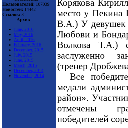
Корякова Кирилла
Пользователей:
107039
Новостей:
14442
место у Пекина 
Ссылок:
3
Архив
В.А.) У девушек
June, 2016
Любови и Бондар
May, 2016
April, 2016
Волкова Т.А.) 
February, 2016
December, 2015
заслуженно за
July, 2015
June, 2015
(тренер Дробжева
March, 2015
December, 2014
Все победител
November, 2014
медали админис
район». Участни
отмечены г
победителей сор