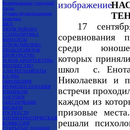
НА
Формирование городской
среды
ТЕ
Лучшие муниципальные
практики
17 сентября 
ЖКХ
ЛЮДИ РАЙОНА
СОЦПОЛИТИКА
соревнования 
ФИНАНСЫ
АГРОКОМПЛЕКС
среди юно
ПРАВОПОРЯДОК
ПРОКУРАТУРА
которых приняли
ЗЕМЛЯ,АРХИТЕКТУРА,
ИМУЩЕСТВО
школ с. Енота
АДМ.РЕГЛАМЕНТЫ
КАДРЫ
Николаевки и 
ОБРАЩЕНИЯ
МУНИЦИП.ЗАДАНИЯ
встречи проходил
ИЗБИРКОМ
ЗАКУПКИ
каждом из котор
ОБЕСПЕЧЕНИЕ
ЖИЛЬЕМ
призовые места
РОСРЕЕСТР
АНТИНАРКОТИЧЕСКАЯ
решали психоло
КОМИССИЯ
ОТКРЫТЫЕ ДАННЫЕ