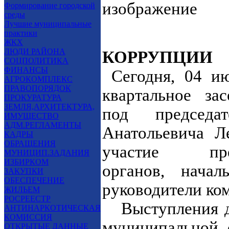
Формирование городской
среды
Лучшие муниципальные
практики
ВОПРОС
ЖКХ
ЛЮДИ РАЙОНА
КОРРУПЦИИ
СОЦПОЛИТИКА
ФИНАНСЫ
Сегодня, 04 ию
АГРОКОМПЛЕКС
ПРАВОПОРЯДОК
квартальное за
ПРОКУРАТУРА
ЗЕМЛЯ,АРХИТЕКТУРА,
под председа
ИМУЩЕСТВО
АДМ.РЕГЛАМЕНТЫ
Анатольевича Л
КАДРЫ
ОБРАЩЕНИЯ
участие пред
МУНИЦИП.ЗАДАНИЯ
ИЗБИРКОМ
органов, нача
ЗАКУПКИ
ОБЕСПЕЧЕНИЕ
руководители ко
ЖИЛЬЕМ
РОСРЕЕСТР
Выступления до
АНТИНАРКОТИЧЕСКАЯ
КОМИССИЯ
муниципальной 
ОТКРЫТЫЕ ДАННЫЕ