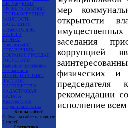
ОБСУЖДЕНИЕ
мер коммунал
ПРОЕКТА СКИОВО
СТОП-КОРРУПЦИЯ
открытости в
ЗАНЯТОСТЬ
НАСЕЛЕНИЯ
имуществе
Служба ГО и ЧС
НАЛОГИ
заседания прис
ТУРИЗМ
Новости ФСС
коррупцией яв
СПРАВОЧНИК
СОБРАНИЯ ГРАЖДАН
заинтересованн
ГОСУСЛУГИ
Транспорт, перевозки,
безопасность
физических и
МУНИЦИПАЛЬНО-
ЧАСТНОЕ
председателя
ПАРТНЕРСТВО
КАДАСТРОВАЯ
рекомендации со
ПАЛАТА
Архитектура и
исполнение всем 
градостроительство
Кто на сайте?
Сейчас на сайте находятся:
2 гостей
Статистика