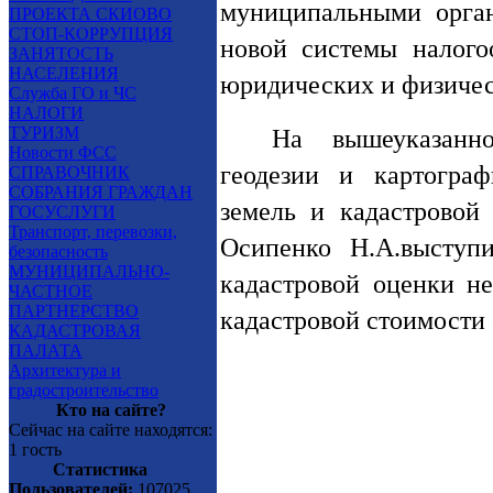
муниципальными орган
ПРОЕКТА СКИОВО
СТОП-КОРРУПЦИЯ
новой системы налого
ЗАНЯТОСТЬ
НАСЕЛЕНИЯ
юридических и физичес
Служба ГО и ЧС
НАЛОГИ
ТУРИЗМ
На вышеуказанн
Новости ФСС
геодезии и картограф
СПРАВОЧНИК
СОБРАНИЯ ГРАЖДАН
земель и кадастровой
ГОСУСЛУГИ
Транспорт, перевозки,
Осипенко Н.А.выступ
безопасность
МУНИЦИПАЛЬНО-
кадастровой оценки н
ЧАСТНОЕ
ПАРТНЕРСТВО
кадастровой стоимости
КАДАСТРОВАЯ
ПАЛАТА
Архитектура и
градостроительство
Кто на сайте?
Сейчас на сайте находятся:
1 гость
Статистика
Пользователей:
107025