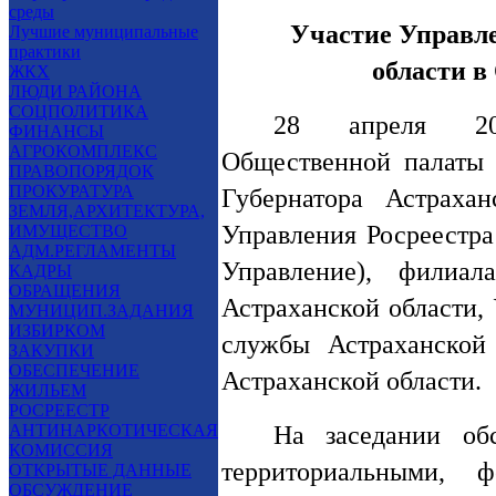
среды
Участие Управле
Лучшие муниципальные
практики
области в
ЖКХ
ЛЮДИ РАЙОНА
СОЦПОЛИТИКА
28 апреля 201
ФИНАНСЫ
АГРОКОМПЛЕКС
Общественной палаты 
ПРАВОПОРЯДОК
ПРОКУРАТУРА
Губернатора Астрахан
ЗЕМЛЯ,АРХИТЕКТУРА,
Управления Росреестра
ИМУЩЕСТВО
АДМ.РЕГЛАМЕНТЫ
Управление), фили
КАДРЫ
ОБРАЩЕНИЯ
Астраханской области,
МУНИЦИП.ЗАДАНИЯ
ИЗБИРКОМ
службы Астраханской 
ЗАКУПКИ
ОБЕСПЕЧЕНИЕ
Астраханской области.
ЖИЛЬЕМ
РОСРЕЕСТР
На заседании об
АНТИНАРКОТИЧЕСКАЯ
КОМИССИЯ
территориальными, 
ОТКРЫТЫЕ ДАННЫЕ
ОБСУЖДЕНИЕ