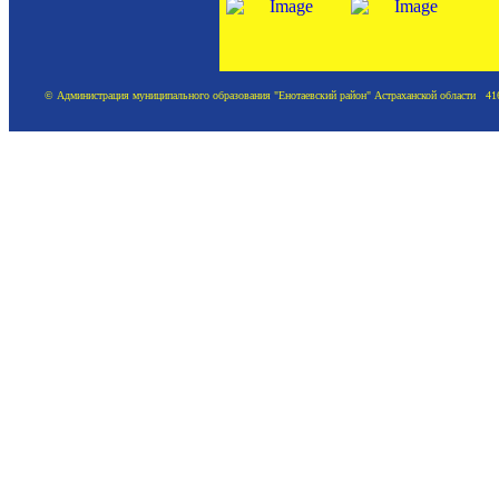
© Администрация муниципального образования "Енотаевский район" Астраханской области 41620