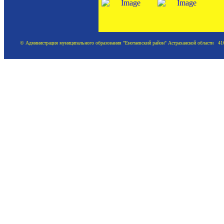
© Администрация муниципального образования "Енотаевский район" Астраханской области 41620