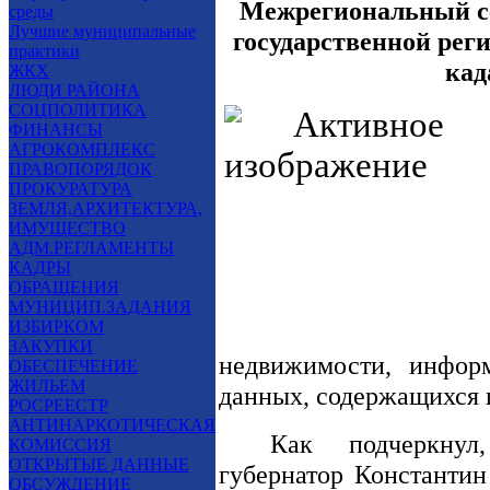
Межрегиональный 
среды
Лучшие муниципальные
государственной реги
практики
кад
ЖКХ
ЛЮДИ РАЙОНА
СОЦПОЛИТИКА
ФИНАНСЫ
АГРОКОМПЛЕКС
ПРАВОПОРЯДОК
ПРОКУРАТУРА
ЗЕМЛЯ,АРХИТЕКТУРА,
ИМУЩЕСТВО
АДМ.РЕГЛАМЕНТЫ
КАДРЫ
ОБРАЩЕНИЯ
МУНИЦИП.ЗАДАНИЯ
ИЗБИРКОМ
ЗАКУПКИ
недвижимости, инфор
ОБЕСПЕЧЕНИЕ
ЖИЛЬЕМ
данных, содержащихся 
РОСРЕЕСТР
АНТИНАРКОТИЧЕСКАЯ
Как подчеркнул
КОМИССИЯ
ОТКРЫТЫЕ ДАННЫЕ
губернатор Константин
ОБСУЖДЕНИЕ