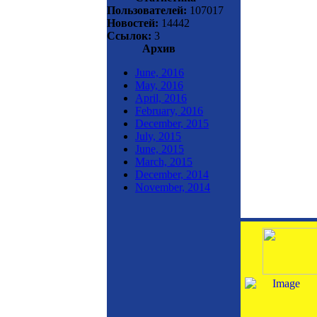
Пользователей:
107017
Новостей:
14442
Ссылок:
3
Архив
June, 2016
May, 2016
April, 2016
February, 2016
December, 2015
July, 2015
June, 2015
March, 2015
December, 2014
November, 2014