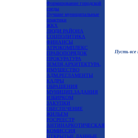
Формирование городской
среды
Лучшие муниципальные
практики
ЖКХ
ЛЮДИ РАЙОНА
СОЦПОЛИТИКА
ФИНАНСЫ
АГРОКОМПЛЕКС
Пусть все 
ПРАВОПОРЯДОК
ПРОКУРАТУРА
ЗЕМЛЯ,АРХИТЕКТУРА,
ИМУЩЕСТВО
АДМ.РЕГЛАМЕНТЫ
КАДРЫ
ОБРАЩЕНИЯ
МУНИЦИП.ЗАДАНИЯ
ИЗБИРКОМ
ЗАКУПКИ
ОБЕСПЕЧЕНИЕ
ЖИЛЬЕМ
РОСРЕЕСТР
АНТИНАРКОТИЧЕСКАЯ
КОМИССИЯ
ОТКРЫТЫЕ ДАННЫЕ