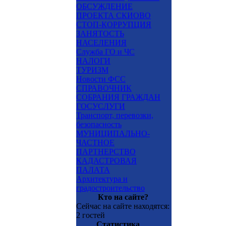
ОБСУЖДЕНИЕ
ПРОЕКТА СКИОВО
СТОП-КОРРУПЦИЯ
ЗАНЯТОСТЬ
НАСЕЛЕНИЯ
Служба ГО и ЧС
НАЛОГИ
ТУРИЗМ
Новости ФСС
СПРАВОЧНИК
СОБРАНИЯ ГРАЖДАН
ГОСУСЛУГИ
Транспорт, перевозки,
безопасность
МУНИЦИПАЛЬНО-
ЧАСТНОЕ
ПАРТНЕРСТВО
КАДАСТРОВАЯ
ПАЛАТА
Архитектура и
градостроительство
Кто на сайте?
Сейчас на сайте находятся:
2 гостей
Статистика