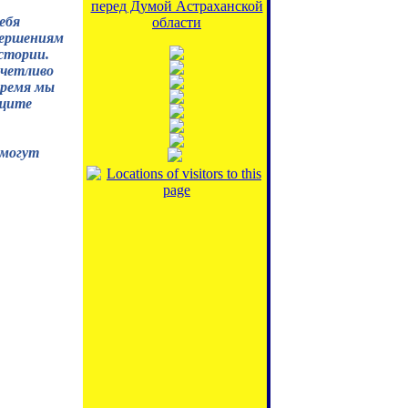
перед Думой Астраханской
ебя
области
вершениям
истории.
тчетливо
время мы
ащите
омогут