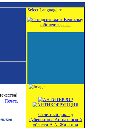
Select Language
▼
ечества!
| Печать |
Отчетный доклад
тников
Губернатора Астраханской
области А.А. Жилкина