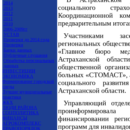
2014
социального страх
2013
2012
Координационной ко
2011
предварительным итогам
2010
2006-2009гг
УСТАВ
Участниками зас
Проверки до 2014 года
региональных обществ
Проверки
Банки данных
«Главное бюро мед
Публичные слушания
Астраханской област
Обработка персональных
данных
общественной организ
ИНВЕСТИЦИИ
больных «СТОМАСТ», 
ЭКОНОМИКА
Формирование городской
социального разви
среды
Астраханской области.
Лучшие муниципальные
практики
Управляющий отдел
ЖКХ
ЛЮДИ РАЙОНА
проинформировал
СОЦПОЛИТИКА
финансировании реги
ФИНАНСЫ
АГРОКОМПЛЕКС
программ для инвалидов
ПРАВОПОРЯДОК