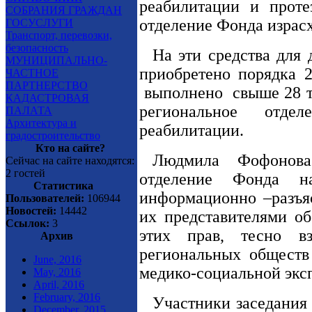
реабилитации и проте
СОБРАНИЯ ГРАЖДАН
отделение Фонда израсх
ГОСУСЛУГИ
Транспорт, перевозки,
безопасность
На эти средства для 
МУНИЦИПАЛЬНО-
приобретено порядка 2
ЧАСТНОЕ
ПАРТНЕРСТВО
выполнено
свыше 28 т
КАДАСТРОВАЯ
региональное отде
ПАЛАТА
Архитектура и
реабилитации.
градостроительство
Кто на сайте?
Людмила Фофонова
Сейчас на сайте находятся:
2 гостей
отделение Фонда н
Статистика
информационно –разъя
Пользователей:
106944
Новостей:
14442
их представителями об
Ссылок:
3
этих прав, тесно вз
Архив
региональных общест
June, 2016
медико-социальной экс
May, 2016
April, 2016
February, 2016
Участники заседания
December, 2015