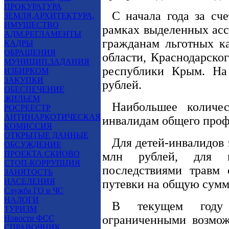
ПРОКУРАТУРА
С начала года за сч
ЗЕМЛЯ,АРХИТЕКТУРА,
ИМУЩЕСТВО
рамках выделенных асс
АДМ.РЕГЛАМЕНТЫ
гражданам льготных ка
КАДРЫ
ОБРАЩЕНИЯ
области, Краснодарског
МУНИЦИП.ЗАДАНИЯ
республики Крым. На
ИЗБИРКОМ
ЗАКУПКИ
рублей.
ОБЕСПЕЧЕНИЕ
ЖИЛЬЕМ
Наибольшее количес
РОСРЕЕСТР
АНТИНАРКОТИЧЕСКАЯ
инвалидам общего проф
КОМИССИЯ
ОТКРЫТЫЕ ДАННЫЕ
Для детей-инвалидов 
ОБСУЖДЕНИЕ
ПРОЕКТА СКИОВО
млн рублей, для и
СТОП-КОРРУПЦИЯ
последствиями травм 
ЗАНЯТОСТЬ
НАСЕЛЕНИЯ
путевки на общую сумму
Служба ГО и ЧС
НАЛОГИ
В текущем году
ТУРИЗМ
ограниченными возмож
Новости ФСС
СПРАВОЧНИК