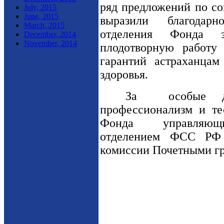
ряд предложений по со
July, 2015
June, 2015
выразили благодарн
March, 2015
отделения Фонда 
December, 2014
November, 2014
плодотворную работу
гарантий астраханца
здоровья.
За
особые 
профессионализм и те
Фонда
управляющ
отделением ФСС РФ н
комиссии Почетными г