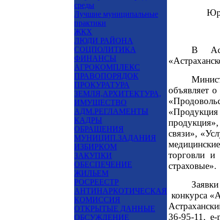
среды
Юр
Лучшие муниципальные
практики
ЖКХ
ЛЮДИ РАЙОНА
В Аст
СОЦПОЛИТИКА
ФИНАНСЫ
«Астраханско
АГРОКОМПЛЕКС
ПРАВОПОРЯДОК
Минист
ПРОКУРАТУРА
объявляет о
ЗЕМЛЯ,АРХИТЕКТУРА,
«Продоволь
ИМУЩЕСТВО
«Продукция
АДМ.РЕГЛАМЕНТЫ
КАДРЫ
продукция»,
ОБРАЩЕНИЯ
связи», «Ус
МУНИЦИП.ЗАДАНИЯ
медицински
ИЗБИРКОМ
торговли и 
ЗАКУПКИ
ОБЕСПЕЧЕНИЕ
страховые».
ЖИЛЬЕМ
РОСРЕЕСТР
Заявки
АНТИНАРКОТИЧЕСКАЯ
конкурса «А
КОМИССИЯ
Астраханский
ОТКРЫТЫЕ ДАННЫЕ
36-95-11,
e
-
ОБСУЖДЕНИЕ