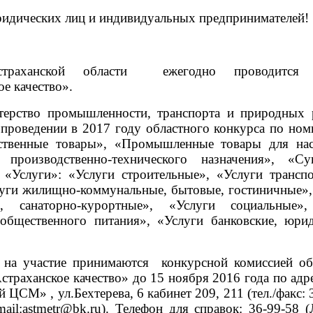
идических лиц и индивидуальных предпринимателей!
раханской области ежегодно проводится 
е качество».
ерство промышленности, транспорта и природных 
 проведении в 2017 году областного конкурса по ном
ственные товары», «Промышленные товары для нас
 производственно-технического назначения», «Су
 «Услуги»: «Услуги строительные», «Услуги трансп
луги жилищно-коммунальные, бытовые, гостиничные»,
е, санаторно-курортные», «Услуги социальные»
общественного питания», «Услуги банковские, юрид
 на участие принимаются конкурсной комиссией об
страханское качество» до 15 ноября 2016 года по адр
 ЦСМ» , ул.Бехтерева, 6 кабинет 209, 211 (тел./факс: 
mail
:
astmetr
@
bk
.
ru
). Телефон для справок: 36-99-58 (