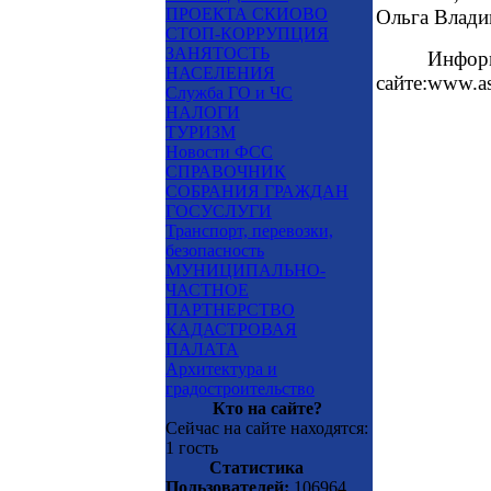
ПРОЕКТА СКИОВО
Ольга Влади
СТОП-КОРРУПЦИЯ
ЗАНЯТОСТЬ
Информ
НАСЕЛЕНИЯ
сайте:
www
.
a
Служба ГО и ЧС
НАЛОГИ
ТУРИЗМ
Новости ФСС
СПРАВОЧНИК
СОБРАНИЯ ГРАЖДАН
ГОСУСЛУГИ
Транспорт, перевозки,
безопасность
МУНИЦИПАЛЬНО-
ЧАСТНОЕ
ПАРТНЕРСТВО
КАДАСТРОВАЯ
ПАЛАТА
Архитектура и
градостроительство
Кто на сайте?
Сейчас на сайте находятся:
1 гость
Статистика
Пользователей:
106964