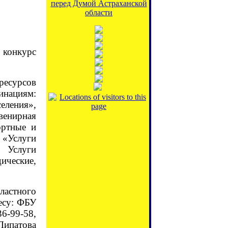
перед Думой Астраханской
области
конкурс
ресурсов
инациям:
еления»,
венирная
ортные и
 «Услуги
, Услуги
ические,
ластного
есу: ФБУ
36-99-58,
Липатова