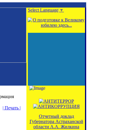
Select Language
▼
рмация
| Печать |
Отчетный доклад
Губернатора Астраханской
области А.А. Жилкина