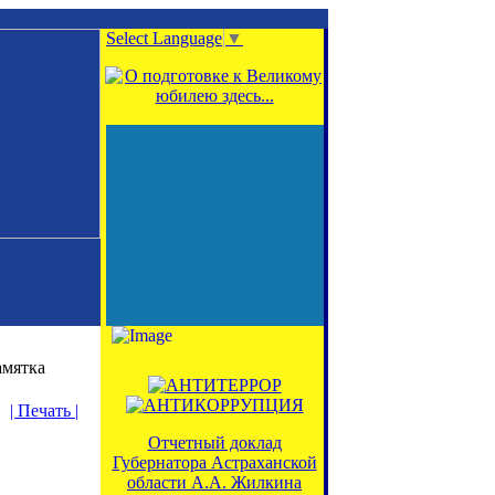
Select Language
▼
мятка
| Печать |
Отчетный доклад
Губернатора Астраханской
области А.А. Жилкина