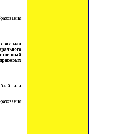
разования
 срок или
ерального
рственный
 правовых
ублей или
разования