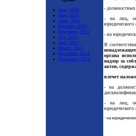
- должностных 
June, 2016
May, 2016
- на лиц, ос
April, 2016
юридического л
February, 2016
December, 2015
- на юридическ
July, 2015
June, 2015
В соответстви
March, 2015
ненадлежащее
December, 2014
органа испол
November, 2014
надзор за со
актов, содерж
влечет налож
- на должнос
дисквалификаци
- на лиц, ос
юридического л
- на юридических