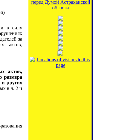
перед Думой Астраханской
области
я)
ли в силу
арушениях
дателей за
ых актов,
ых актов,
о размера
 и других
х в ч. 2 и
разования