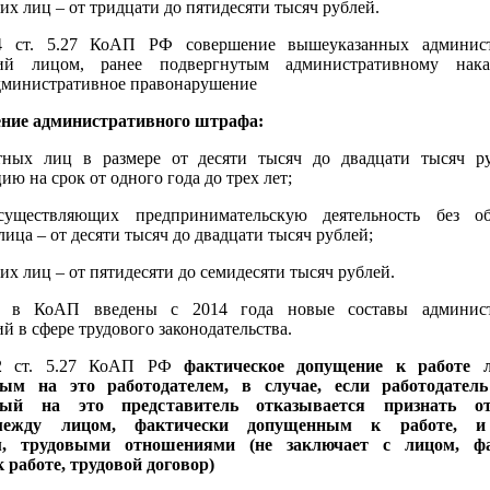
их лиц – от тридцати до пятидесяти тысяч рублей.
4 ст. 5.27 КоАП РФ совершение вышеуказанных админис
ний лицом, ранее подвергнутым административному нак
дминистративное правонарушение
ение административного штрафа:
тных лиц в размере от десяти тысяч до двадцати тысяч р
ю на срок от одного года до трех лет;
уществляющих предпринимательскую деятельность без об
ица – от десяти тысяч до двадцати тысяч рублей;
их лиц – от пятидесяти до семидесяти тысяч рублей.
о в КоАП введены с 2014 года новые составы админист
 в сфере трудового законодательства.
 2 ст. 5.27 КоАП РФ
фактическое допущение к работе 
ым на это работодателем, в случае, если работодател
ный на это представитель отказывается признать от
между лицом, фактически допущенным к работе, 
ем, трудовыми отношениями (не заключает с лицом, фа
работе, трудовой договор)