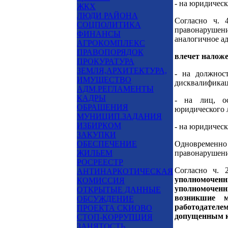
- на юридическ
ЖКХ
ЛЮДИ РАЙОНА
Согласно ч. 
СОЦПОЛИТИКА
правонаруше
ФИНАНСЫ
аналогичное а
АГРОКОМПЛЕКС
ПРАВОПОРЯДОК
влечет налож
ПРОКУРАТУРА
ЗЕМЛЯ,АРХИТЕКТУРА,
- на должнос
ИМУЩЕСТВО
дисквалификаци
АДМ.РЕГЛАМЕНТЫ
КАДРЫ
- на лиц, ос
ОБРАЩЕНИЯ
юридического л
МУНИЦИП.ЗАДАНИЯ
ИЗБИРКОМ
- на юридическ
ЗАКУПКИ
ОБЕСПЕЧЕНИЕ
Одновременн
ЖИЛЬЕМ
правонарушений
РОСРЕЕСТР
Согласно ч.
АНТИНАРКОТИЧЕСКАЯ
уполномоченн
КОМИССИЯ
уполномочен
ОТКРЫТЫЕ ДАННЫЕ
возникшие 
ОБСУЖДЕНИЕ
работодател
ПРОЕКТА СКИОВО
допущенным к 
СТОП-КОРРУПЦИЯ
ЗАНЯТОСТЬ