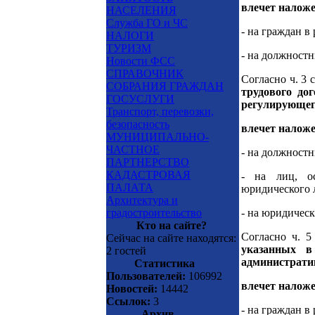
влечет налож
НАСЕЛЕНИЯ
Служба ГО и ЧС
- на граждан в
НАЛОГИ
ТУРИЗМ
- на должностн
Новости ФСС
СПРАВОЧНИК
Согласно ч. 3 
СОБРАНИЯ ГРАЖДАН
трудового до
ГОСУСЛУГИ
регулирующег
Транспорт, перевозки,
безопасность
влечет налож
МУНИЦИПАЛЬНО-
ЧАСТНОЕ
- на должностн
ПАРТНЕРСТВО
КАДАСТРОВАЯ
- на лиц, ос
ПАЛАТА
юридического л
Архитектура и
градостроительство
- на юридическ
Кто на сайте?
Согласно ч. 
Сейчас на сайте находятся:
указанных в
2 гостей
администрати
Статистика
Пользователей:
106992
влечет налож
Новостей:
14442
Ссылок:
3
- на граждан в
Архив