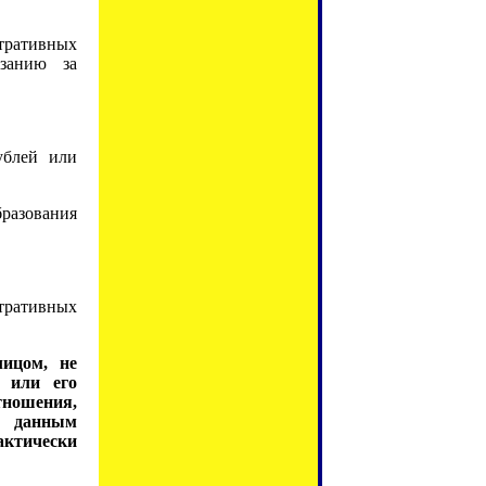
тративных
азанию за
ублей или
разования
ративных
лицом, не
ь или его
ношения,
и данным
ктически