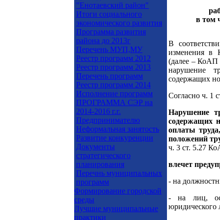
"Енотаевский район"
ра
Итоги социального
в том 
экономического развития
Программа развития
района до 2013г
В соответств
Перечень МУП,МУ
изменения в 
Реестр программ 2012
(далее – КоАП
Реестр программ 2013
нарушение т
Перечень программ
содержащих но
Реестр программ 2014
Исполнение программ
Согласно ч. 1 
ПРОГРАММА СЭР на
2014-2016 г.г.
Нарушение т
Предпринимателю
содержащих н
Неформальная занятость
оплаты труда
Развитие конкуренции
положений тру
Документы
ч. 3 ст. 5.27 К
стратегического
планирования
влечет преду
Перечнь муниципальных
- на должностн
программ
Формирование городской
- на лиц, ос
среды
юридического л
Лучшие муниципальные
практики