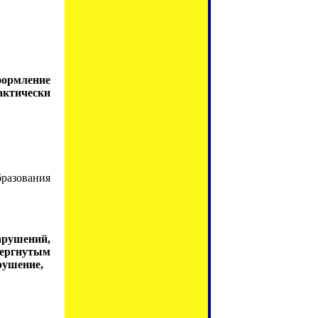
формление
актически
разования
арушений,
ергнутым
рушение,