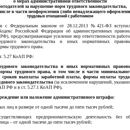
о мерах административной ответственности
ботодателей за нарушение норм трудового законодательства,
числе в части неоформления (либо ненадлежащего оформлени
трудовых отношений с работником
ии с Федеральным законом от 28.12.2013 №421-ФЗ вступи
Кодекс Российской Федерации об административных правон
 РФ), предусматривающие усиление мер ответственности работо
рудового законодательства и иных нормативных правов
рмы трудового права.
ст. 5.27 КоАП РФ:
рудового законодательства и иных нормативных правов
ормы трудового права, в том числе в части минимальног
, сроков выплаты заработной платы, формы оплаты труда
дового законодательства
(за исключением нарушений, указанны
оАП РФ и в ст. 5.27.1 КоАП РФ),
преждение или наложение административного штрафа:
ых лиц в размере от одной тысячи до пяти тысяч рублей;
уществляющих предпринимательскую деятельность без об
ица – от одной тысячи до пяти тысяч рублей;