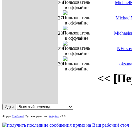
26
Michael
27
Michael
28
Michaels
29
NFirso
30
oksan
<< [Пе
Форум
FireBoard
.
Русская редакция:
Adeptus
v.2.0