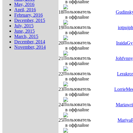
May, 2016
April, 2016
18
Gudinsk
February, 2016
December, 2015
July, 2015
19
iotpujp
June, 2015
March, 2015
December, 2014
20
IraidaGy
November, 2014
21
Johfvnn
22
Lerakro
23
LorrieMe
24
Mariawr
25
Mariya