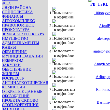
ЖКХ
ЛЮДИ РАЙОНА
СОЦПОЛИТИКА
1
100otzyv
ФИНАНСЫ
АГРОКОМПЛЕКС
ПРАВОПОРЯДОК
2
Aigul
ПРОКУРАТУРА
ЗЕМЛЯ,АРХИТЕКТУРА,
ИМУЩЕСТВО
3
aleksep
АДМ.РЕГЛАМЕНТЫ
КАДРЫ
4
angelo4ek
ОБРАЩЕНИЯ
МУНИЦИП.ЗАДАНИЯ
ИЗБИРКОМ
5
AnnyKot
ЗАКУПКИ
ОБЕСПЕЧЕНИЕ
ЖИЛЬЕМ
6
Arlineje
РОСРЕЕСТР
АНТИНАРКОТИЧЕСКАЯ
КОМИССИЯ
7
Barbaras
ОТКРЫТЫЕ ДАННЫЕ
ОБСУЖДЕНИЕ
ПРОЕКТА СКИОВО
8
Bashma
СТОП-КОРРУПЦИЯ
ЗАНЯТОСТЬ