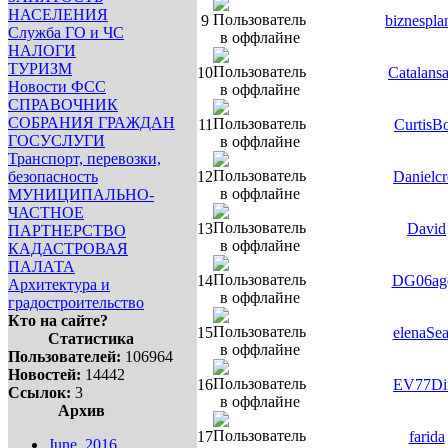
НАСЕЛЕНИЯ
9
biznespla
Служба ГО и ЧС
НАЛОГИ
ТУРИЗМ
10
Catalans
Новости ФСС
СПРАВОЧНИК
СОБРАНИЯ ГРАЖДАН
11
CurtisB
ГОСУСЛУГИ
Транспорт, перевозки,
безопасность
12
Danielcr
МУНИЦИПАЛЬНО-
ЧАСТНОЕ
13
David
ПАРТНЕРСТВО
КАДАСТРОВАЯ
ПАЛАТА
14
DG06ag
Архитектура и
градостроительство
Кто на сайте?
15
elenaSea
Статистика
Пользователей:
106964
Новостей:
14442
16
EV77Di
Ссылок:
3
Архив
17
farida
June, 2016