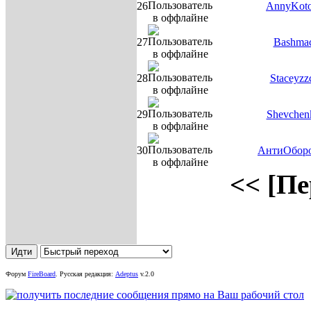
26
AnnyKot
27
Bashma
28
Staceyzz
29
Shevchen
30
АнтиОборо
<< [Пе
Форум
FireBoard
.
Русская редакция:
Adeptus
v.2.0