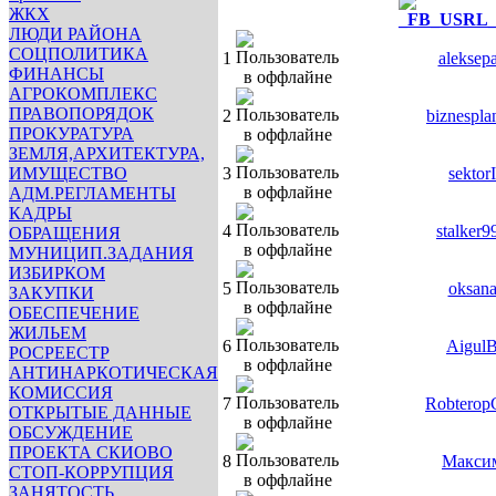
ЖКХ
ЛЮДИ РАЙОНА
СОЦПОЛИТИКА
1
aleksep
ФИНАНСЫ
АГРОКОМПЛЕКС
ПРАВОПОРЯДОК
2
biznespla
ПРОКУРАТУРА
ЗЕМЛЯ,АРХИТЕКТУРА,
ИМУЩЕСТВО
3
sektorI
АДМ.РЕГЛАМЕНТЫ
КАДРЫ
4
stalker9
ОБРАЩЕНИЯ
МУНИЦИП.ЗАДАНИЯ
ИЗБИРКОМ
5
oksan
ЗАКУПКИ
ОБЕСПЕЧЕНИЕ
ЖИЛЬЕМ
6
Aigul
РОСРЕЕСТР
АНТИНАРКОТИЧЕСКАЯ
КОМИССИЯ
7
Robterop
ОТКРЫТЫЕ ДАННЫЕ
ОБСУЖДЕНИЕ
ПРОЕКТА СКИОВО
8
Макси
СТОП-КОРРУПЦИЯ
ЗАНЯТОСТЬ