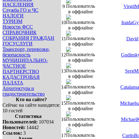
НАСЕЛЕНИЯ
9
Virgil
Служба ГО и ЧС
НАЛОГИ
ТУРИЗМ
10
IraidaGy
Новости ФСС
СПРАВОЧНИК
СОБРАНИЯ ГРАЖДАН
11
David
ГОСУСЛУГИ
Транспорт, перевозки,
безопасность
12
Gudinsk
МУНИЦИПАЛЬНО-
ЧАСТНОЕ
13
SergM
ПАРТНЕРСТВО
КАДАСТРОВАЯ
ПАЛАТА
14
Catalans
Архитектура и
градостроительство
Кто на сайте?
15
Michaels
Сейчас на сайте находятся:
10 гостей
Статистика
16
Michael
Пользователей:
107034
Новостей:
14442
Ссылок:
3
17
CurtisB
Архив