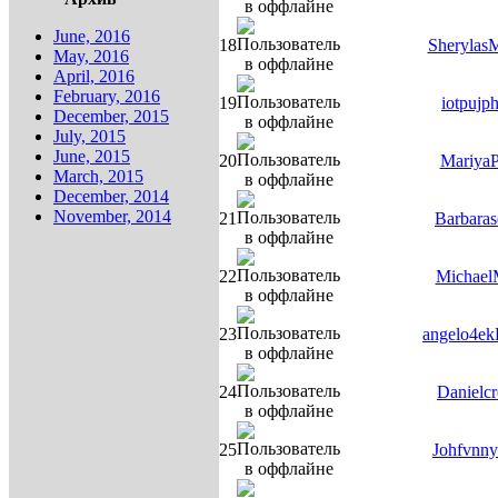
June, 2016
18
Sherylas
May, 2016
April, 2016
February, 2016
19
iotpujp
December, 2015
July, 2015
June, 2015
20
Mariya
March, 2015
December, 2014
November, 2014
21
Barbaras
22
Michael
23
angelo4ek
24
Danielcr
25
Johfvnn