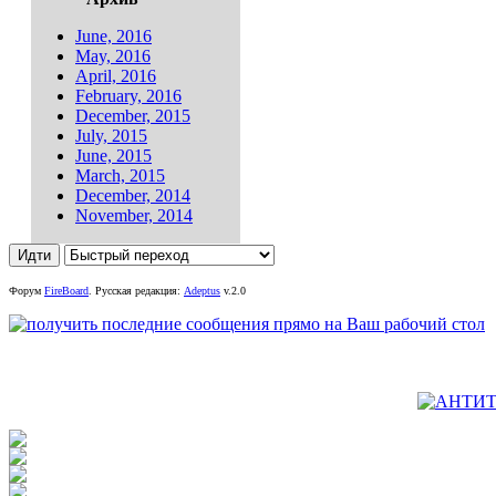
June, 2016
May, 2016
April, 2016
February, 2016
December, 2015
July, 2015
June, 2015
March, 2015
December, 2014
November, 2014
Форум
FireBoard
.
Русская редакция:
Adeptus
v.2.0