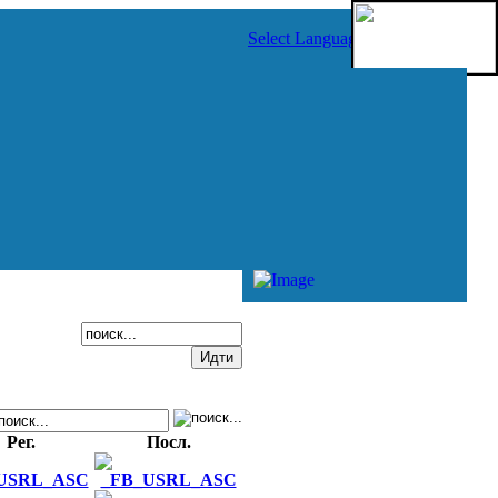
Select Language
▼
Рег.
Посл.