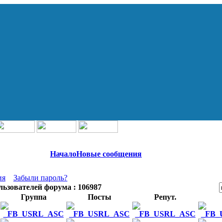
Начало
Новые сообщения
ия
Забыли пароль?
льзователей форума : 106987
Группа
Посты
Репут.