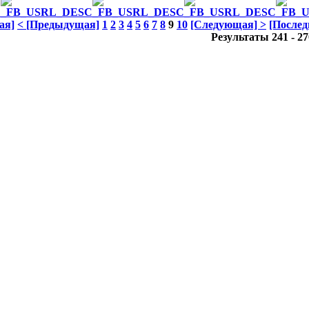
ая]
< [Предыдущая]
1
2
3
4
5
6
7
8
9
10
[Следующая] >
[Послед
Результаты 241 - 27