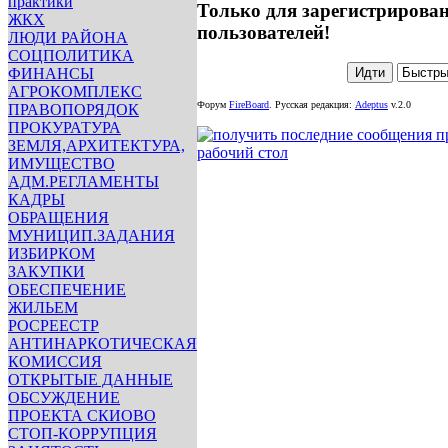
практики
Только для зарегистрирова
ЖКХ
пользователей!
ЛЮДИ РАЙОНА
СОЦПОЛИТИКА
ФИНАНСЫ
АГРОКОМПЛЕКС
Форум
FireBoard
.
Русская редакция:
Adeptus
v.2.0
ПРАВОПОРЯДОК
ПРОКУРАТУРА
ЗЕМЛЯ,АРХИТЕКТУРА,
ИМУЩЕСТВО
АДМ.РЕГЛАМЕНТЫ
КАДРЫ
ОБРАЩЕНИЯ
МУНИЦИП.ЗАДАНИЯ
ИЗБИРКОМ
ЗАКУПКИ
ОБЕСПЕЧЕНИЕ
ЖИЛЬЕМ
РОСРЕЕСТР
АНТИНАРКОТИЧЕСКАЯ
КОМИССИЯ
ОТКРЫТЫЕ ДАННЫЕ
ОБСУЖДЕНИЕ
ПРОЕКТА СКИОВО
СТОП-КОРРУПЦИЯ