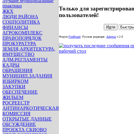
Лучшие муниципальные
практики
Только для зарегистрирова
ЖКХ
пользователей!
ЛЮДИ РАЙОНА
СОЦПОЛИТИКА
ФИНАНСЫ
АГРОКОМПЛЕКС
Форум
FireBoard
.
Русская редакция:
Adeptus
v.2.0
ПРАВОПОРЯДОК
ПРОКУРАТУРА
ЗЕМЛЯ,АРХИТЕКТУРА,
ИМУЩЕСТВО
АДМ.РЕГЛАМЕНТЫ
КАДРЫ
ОБРАЩЕНИЯ
МУНИЦИП.ЗАДАНИЯ
ИЗБИРКОМ
ЗАКУПКИ
ОБЕСПЕЧЕНИЕ
ЖИЛЬЕМ
РОСРЕЕСТР
АНТИНАРКОТИЧЕСКАЯ
КОМИССИЯ
ОТКРЫТЫЕ ДАННЫЕ
ОБСУЖДЕНИЕ
ПРОЕКТА СКИОВО