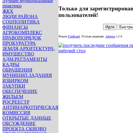
Лучшие муниципальные
практики
Только для зарегистрирова
ЖКХ
пользователей!
ЛЮДИ РАЙОНА
СОЦПОЛИТИКА
ФИНАНСЫ
АГРОКОМПЛЕКС
Форум
FireBoard
.
Русская редакция:
Adeptus
v.2.0
ПРАВОПОРЯДОК
ПРОКУРАТУРА
ЗЕМЛЯ,АРХИТЕКТУРА,
ИМУЩЕСТВО
АДМ.РЕГЛАМЕНТЫ
КАДРЫ
ОБРАЩЕНИЯ
МУНИЦИП.ЗАДАНИЯ
ИЗБИРКОМ
ЗАКУПКИ
ОБЕСПЕЧЕНИЕ
ЖИЛЬЕМ
РОСРЕЕСТР
АНТИНАРКОТИЧЕСКАЯ
КОМИССИЯ
ОТКРЫТЫЕ ДАННЫЕ
ОБСУЖДЕНИЕ
ПРОЕКТА СКИОВО