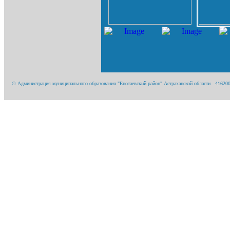
© Администрация муниципального образования "Енотаевский район" Астраханской области 416200, А