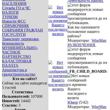
Деятельность района
НАСЕЛЕНИЯ
Служба ГО и ЧС
НАЛОГИ
ТУРИЗМ
Новости ФСС
СПРАВОЧНИК
Как вы оцениваете
СОБРАНИЯ ГРАЖДАН
положение нашего
ГОСУСЛУГИ
района?
Транспорт, перевозки,
Модераторы:
WiseMan
безопасность
РАЗВЛЕЧЕНИЯ
МУНИЦИПАЛЬНО-
ЧАСТНОЕ
ПАРТНЕРСТВО
КАДАСТРОВАЯ
ПАЛАТА
Архитектура и
_FB_CHILD_BOARD:
градостроительство
Кто на сайте?
Сейчас на сайте находятся:
5 гостей
Статистика
Пользователей:
107000
Новостей:
14442
Юмор
(5/42)
Ссылок:
3
Модераторы:
WiseMan
Архив