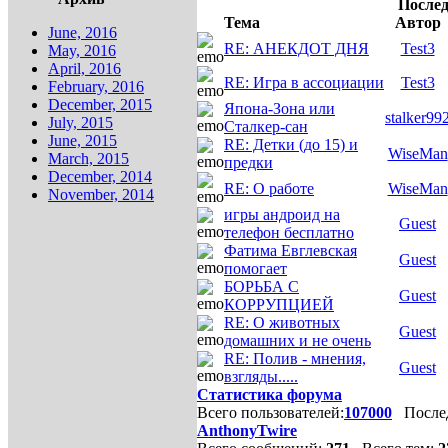
После
Тема
Автор
June, 2016
RE: АНЕКДОТ ДНЯ
Test3
May, 2016
April, 2016
RE: Игра в ассоциации
Test3
February, 2016
December, 2015
Япона-Зона или
stalker99
July, 2015
Сталкер-сан
June, 2015
RE: Детки (до 15) и
WiseMan
March, 2015
предки
December, 2014
RE: О работе
WiseMan
November, 2014
игры андроид на
Guest
телефон бесплатно
Фатима Евглевская
Guest
помогает
БОРЬБА С
Guest
КОРРУПЦИЕЙ
RE: О животных
Guest
домашних и не очень
RE: Полив - мнения,
Guest
взгляды.....
Статистика форума
Всего пользователей:
107000
Послед
AnthonyTwire