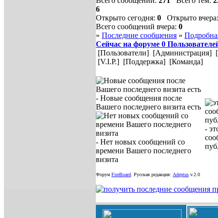
Всего сообщений:
271
Всего тем:
2
6
Открыто сегодня:
0
Открыто вчера
Всего сообщений вчера:
0
»
Последние сообщения
»
Подробна
Сейчас на форуме
0
Пользователе
[Пользователи]
[Администрация]
[V.I.P.]
[Поддержка]
[Команда]
- Новые сообщения после
Вашего последнего визита есть
- э
соо
- Нет новых сообщений со
пуб
времени Вашего последнего
визита
Форум
FireBoard
.
Русская редакция:
Adeptus
v.2.0