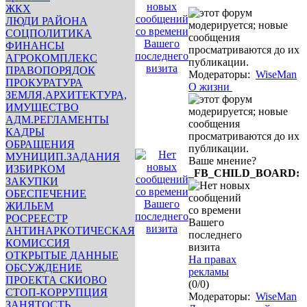
ЖКХ
ЛЮДИ РАЙОНА
СОЦПОЛИТИКА
ФИНАНСЫ
АГРОКОМПЛЕКС
ПРАВОПОРЯДОК
Модераторы:
WiseMan
ПРОКУРАТУРА
О жизни
ЗЕМЛЯ,АРХИТЕКТУРА,
ИМУЩЕСТВО
АДМ.РЕГЛАМЕНТЫ
КАДРЫ
ОБРАЩЕНИЯ
МУНИЦИП.ЗАДАНИЯ
Ваше мнение?
ИЗБИРКОМ
_FB_CHILD_BOARD:
ЗАКУПКИ
ОБЕСПЕЧЕНИЕ
ЖИЛЬЕМ
РОСРЕЕСТР
АНТИНАРКОТИЧЕСКАЯ
КОМИССИЯ
ОТКРЫТЫЕ ДАННЫЕ
На правах
ОБСУЖДЕНИЕ
рекламы
ПРОЕКТА СКИОВО
(0/0)
СТОП-КОРРУПЦИЯ
Модераторы:
WiseMan
ЗАНЯТОСТЬ