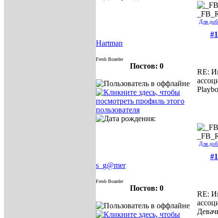
_FB_
Для доб
#1
Hartman
Fresh Boarder
Постов: 0
RE: И
ассоц
Playb
_FB_
Для доб
#1
s_g@mer
Fresh Boarder
Постов: 0
RE: И
ассоц
Девач