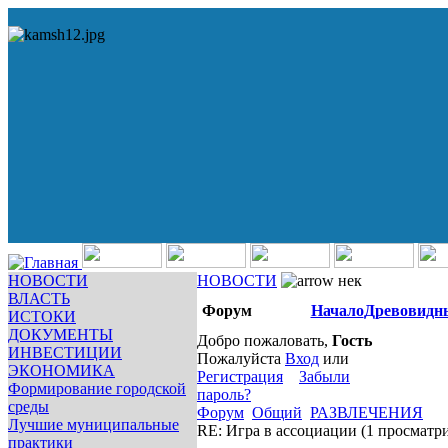
НОВОСТИ
НОВОСТИ
нек
ВЛАСТЬ
Форум
Начало
Древовидн
ИСТОКИ
ДОКУМЕНТЫ
Добро пожаловать,
Гость
ИНВЕСТИЦИИ
Пожалуйста
Вход
или
ЭКОНОМИКА
Регистрация
Забыли
Формирование городской
пароль?
среды
Форум
Общий
РАЗВЛЕЧЕНИЯ
Лучшие муниципальные
RE: Игра в ассоциации
(1 просматр
практики