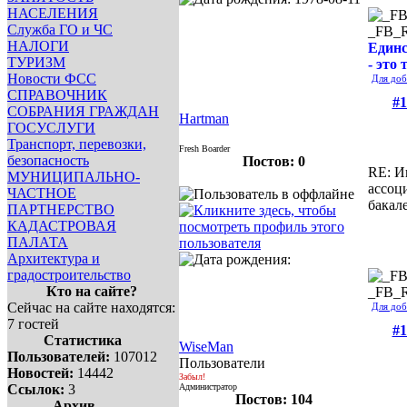
НАСЕЛЕНИЯ
Служба ГО и ЧС
_FB_
НАЛОГИ
Единс
ТУРИЗМ
- это 
Новости ФСС
Для доб
СПРАВОЧНИК
#1
СОБРАНИЯ ГРАЖДАН
Hartman
ГОСУСЛУГИ
Транспорт, перевозки,
Fresh Boarder
безопасность
Постов: 0
RE: И
МУНИЦИПАЛЬНО-
ассоц
ЧАСТНОЕ
бакал
ПАРТНЕРСТВО
КАДАСТРОВАЯ
ПАЛАТА
Архитектура и
градостроительство
Кто на сайте?
_FB_
Сейчас на сайте находятся:
Для доб
7 гостей
#1
Статистика
WiseMan
Пользователей:
107012
Пользователи
Новостей:
14442
Забыл!
Ссылок:
3
Администратор
Постов: 104
Архив