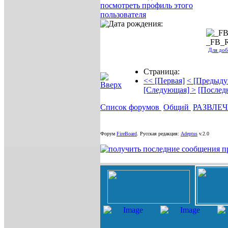
_FB_
Для доб
Страница:
<< [Первая]
< [Предыду
[Следующая] >
[Послед
Список форумов
Общий
РАЗВЛЕ
Форум
FireBoard
.
Русская редакция:
Adeptus
v.2.0