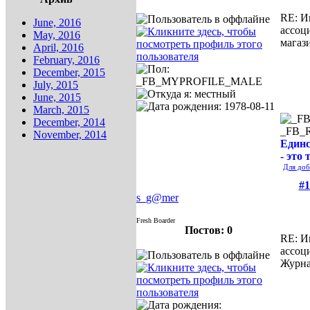
RE: И
June, 2016
ассоц
May, 2016
магаз
April, 2016
February, 2016
December, 2015
July, 2015
June, 2015
March, 2015
December, 2014
_FB_
November, 2014
Единс
- это 
Для доб
#1
s_g@mer
Fresh Boarder
Постов: 0
RE: И
ассоц
Журна