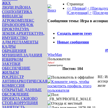
ЖКХ
Страница:
ЛЮДИ РАЙОНА
<< [Первая]
< [Предыду
СОЦПОЛИТИКА
[Следующая] >
[Последн
ФИНАНСЫ
АГРОКОМПЛЕКС
Сообщения темы:
Игра в ассоциа
ПРАВОПОРЯДОК
Опции
ПРОКУРАТУРА
ЗЕМЛЯ,АРХИТЕКТУРА,
Создать новую тему
ИМУЩЕСТВО
АДМ.РЕГЛАМЕНТЫ
Новые сообщения
КАДРЫ
#
ОБРАЩЕНИЯ
WiseMan
МУНИЦИП.ЗАДАНИЯ
Пользователи
ИЗБИРКОМ
Забыл!
ЗАКУПКИ
Администратор
ОБЕСПЕЧЕНИЕ
Постов: 104
ЖИЛЬЕМ
РОСРЕЕСТР
RE: И
АНТИНАРКОТИЧЕСКАЯ
ассоц
КОМИССИЯ
желе
ОТКРЫТЫЕ ДАННЫЕ
ОБСУЖДЕНИЕ
ПРОЕКТА СКИОВО
СТОП-КОРРУПЦИЯ
ЗАНЯТОСТЬ