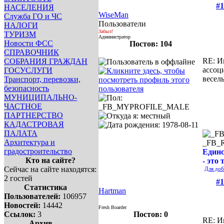
#1
НАСЕЛЕНИЯ
WiseMan
Служба ГО и ЧС
Пользователи
НАЛОГИ
Забыл!
ТУРИЗМ
Администратор
Новости ФСС
Постов: 104
СПРАВОЧНИК
RE: И
СОБРАНИЯ ГРАЖДАН
ассоц
ГОСУСЛУГИ
весел
Транспорт, перевозки,
безопасность
МУНИЦИПАЛЬНО-
ЧАСТНОЕ
ПАРТНЕРСТВО
КАДАСТРОВАЯ
ПАЛАТА
Архитектура и
_FB_
градостроительство
Единс
Кто на сайте?
- это 
Сейчас на сайте находятся:
Для доб
2 гостей
#1
Статистика
Hartman
Пользователей:
106957
Новостей:
14442
Fresh Boarder
Ссылок:
3
Постов: 0
RE: И
Архив