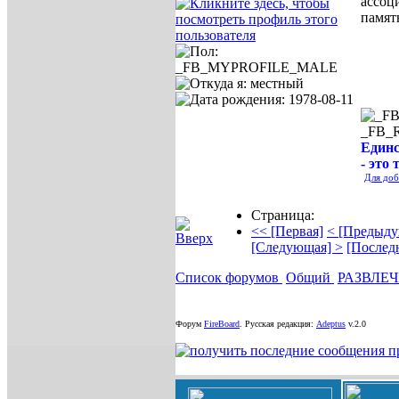
ассоц
памят
_FB_
Единс
- это 
Для доб
Страница:
<< [Первая]
< [Предыду
[Следующая] >
[Послед
Список форумов
Общий
РАЗВЛЕ
Форум
FireBoard
.
Русская редакция:
Adeptus
v.2.0