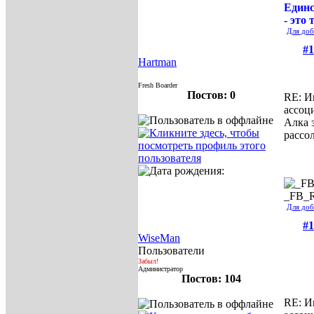
Единс
- это 
Для доб
#1
Hartman
Fresh Boarder
Постов: 0
RE: И
ассоц
Алка 
рассо
_FB_
Для доб
#1
WiseMan
Пользователи
Забыл!
Администратор
Постов: 104
RE: И