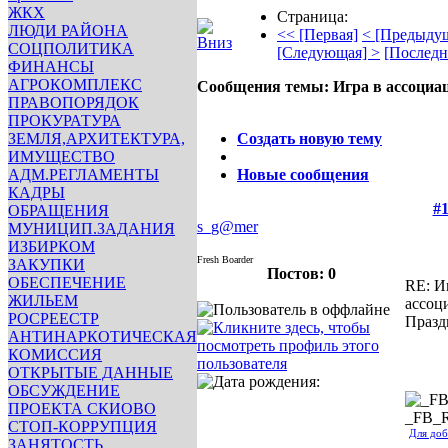
ЖКХ
Страница:
ЛЮДИ РАЙОНА
<< [Первая]
< [Предыду
СОЦПОЛИТИКА
[Следующая] >
[Последн
ФИНАНСЫ
АГРОКОМПЛЕКС
Сообщения темы:
Игра в ассоциа
ПРАВОПОРЯДОК
Опции
ПРОКУРАТУРА
ЗЕМЛЯ,АРХИТЕКТУРА,
Создать новую тему
ИМУЩЕСТВО
АДМ.РЕГЛАМЕНТЫ
Новые сообщения
КАДРЫ
#1
ОБРАЩЕНИЯ
s_g@mer
МУНИЦИП.ЗАДАНИЯ
ИЗБИРКОМ
Fresh Boarder
ЗАКУПКИ
Постов: 0
ОБЕСПЕЧЕНИЕ
RE: И
ЖИЛЬЕМ
ассоц
РОСРЕЕСТР
Празд
АНТИНАРКОТИЧЕСКАЯ
КОМИССИЯ
ОТКРЫТЫЕ ДАННЫЕ
ОБСУЖДЕНИЕ
ПРОЕКТА СКИОВО
_FB_
СТОП-КОРРУПЦИЯ
Для доб
ЗАНЯТОСТЬ