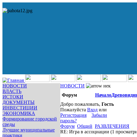
НОВОСТИ
НОВОСТИ
нек
ВЛАСТЬ
Форум
Начало
Древовидн
ИСТОКИ
ДОКУМЕНТЫ
Добро пожаловать,
Гость
ИНВЕСТИЦИИ
Пожалуйста
Вход
или
ЭКОНОМИКА
Регистрация
Забыли
Формирование городской
пароль?
среды
Форум
Общий
РАЗВЛЕЧЕНИЯ
Лучшие муниципальные
RE: Игра в ассоциации
(1 просматр
практики