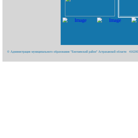
© Администрация муниципального образования "Енотаевский район" Астраханской области 416200, А