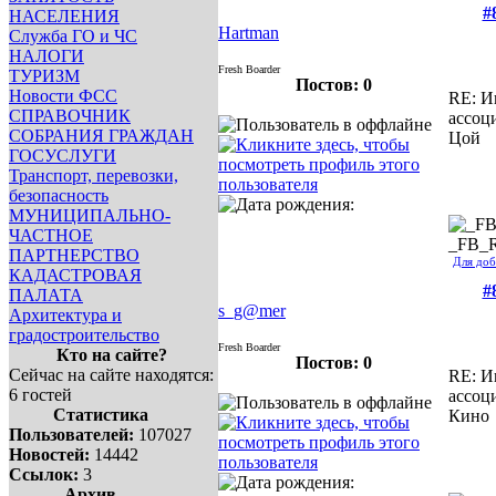
#
НАСЕЛЕНИЯ
Hartman
Служба ГО и ЧС
НАЛОГИ
Fresh Boarder
ТУРИЗМ
Постов: 0
Новости ФСС
RE: И
СПРАВОЧНИК
ассоц
СОБРАНИЯ ГРАЖДАН
Цой
ГОСУСЛУГИ
Транспорт, перевозки,
безопасность
МУНИЦИПАЛЬНО-
ЧАСТНОЕ
_FB_
ПАРТНЕРСТВО
Для доб
КАДАСТРОВАЯ
#
ПАЛАТА
s_g@mer
Архитектура и
градостроительство
Fresh Boarder
Кто на сайте?
Постов: 0
Сейчас на сайте находятся:
RE: И
6 гостей
ассоц
Статистика
Кино
Пользователей:
107027
Новостей:
14442
Ссылок:
3
Архив