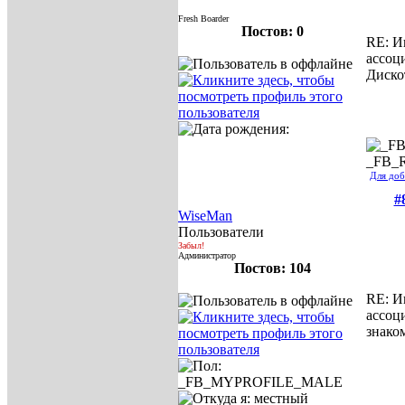
Fresh Boarder
Постов: 0
RE: И
ассоц
Диско
_FB_
Для доб
#
WiseMan
Пользователи
Забыл!
Администратор
Постов: 104
RE: И
ассоц
знако