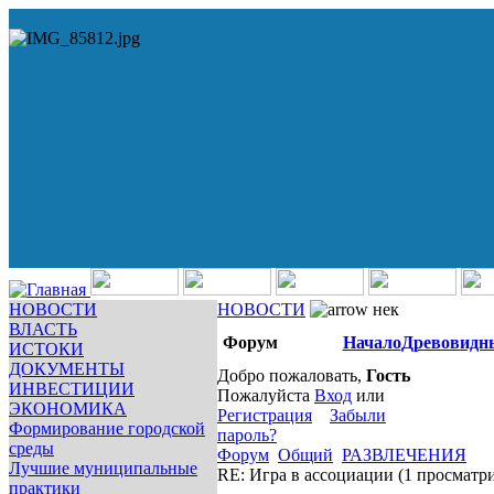
НОВОСТИ
НОВОСТИ
нек
ВЛАСТЬ
Форум
Начало
Древовидн
ИСТОКИ
ДОКУМЕНТЫ
Добро пожаловать,
Гость
ИНВЕСТИЦИИ
Пожалуйста
Вход
или
ЭКОНОМИКА
Регистрация
Забыли
Формирование городской
пароль?
среды
Форум
Общий
РАЗВЛЕЧЕНИЯ
Лучшие муниципальные
RE: Игра в ассоциации
(1 просматр
практики