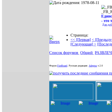
_FB_
Единс
- это 
Для доб
Страница:
<< [Первая]
< [Предыду
[Следующая] >
[Послед
Список форумов
Общий
РАЗВЛЕ
Форум
FireBoard
.
Русская редакция:
Adeptus
v.2.0