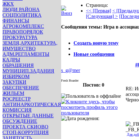
ЖКХ
Страница:
ЛЮДИ РАЙОНА
<< [Первая]
< [Предыду
СОЦПОЛИТИКА
[Следующая] >
[Последн
ФИНАНСЫ
АГРОКОМПЛЕКС
Сообщения темы:
Игра в ассоциа
ПРАВОПОРЯДОК
Опции
ПРОКУРАТУРА
ЗЕМЛЯ,АРХИТЕКТУРА,
Создать новую тему
ИМУЩЕСТВО
АДМ.РЕГЛАМЕНТЫ
Новые сообщения
КАДРЫ
#
ОБРАЩЕНИЯ
s_g@mer
МУНИЦИП.ЗАДАНИЯ
ИЗБИРКОМ
Fresh Boarder
ЗАКУПКИ
Постов: 0
ОБЕСПЕЧЕНИЕ
RE: И
ЖИЛЬЕМ
ассоц
РОСРЕЕСТР
Черно
АНТИНАРКОТИЧЕСКАЯ
КОМИССИЯ
ОТКРЫТЫЕ ДАННЫЕ
ОБСУЖДЕНИЕ
ПРОЕКТА СКИОВО
_FB_
СТОП-КОРРУПЦИЯ
Для доб
ЗАНЯТОСТЬ