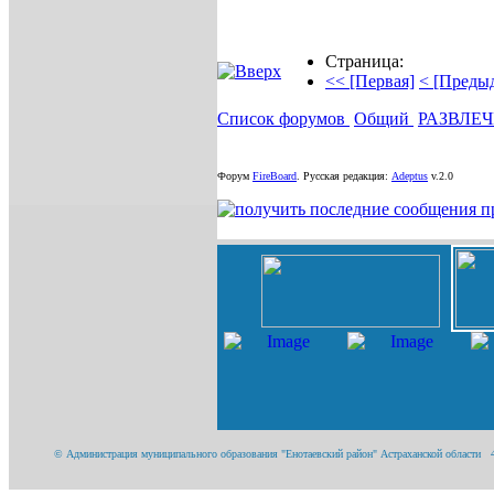
Страница:
<< [Первая]
< [Преды
Список форумов
Общий
РАЗВЛЕ
Форум
FireBoard
.
Русская редакция:
Adeptus
v.2.0
© Администрация муниципального образования "Енотаевский район" Астраханской области 416