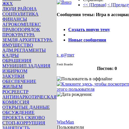
ЖКХ
<< [Первая]
< [Предыд
ЛЮДИ РАЙОНА
СОЦПОЛИТИКА
Сообщения темы:
Игра в ассоциа
ФИНАНСЫ
Опции
АГРОКОМПЛЕКС
ПРАВОПОРЯДОК
Создать новую тему
ПРОКУРАТУРА
ЗЕМЛЯ,АРХИТЕКТУРА,
Новые сообщения
ИМУЩЕСТВО
АДМ.РЕГЛАМЕНТЫ
s_g@mer
КАДРЫ
ОБРАЩЕНИЯ
Fresh Boarder
МУНИЦИП.ЗАДАНИЯ
Постов: 0
ИЗБИРКОМ
ЗАКУПКИ
ОБЕСПЕЧЕНИЕ
ЖИЛЬЕМ
РОСРЕЕСТР
АНТИНАРКОТИЧЕСКАЯ
КОМИССИЯ
ОТКРЫТЫЕ ДАННЫЕ
ОБСУЖДЕНИЕ
ПРОЕКТА СКИОВО
WiseMan
СТОП-КОРРУПЦИЯ
Пользователи
ЗАНЯТОСТЬ