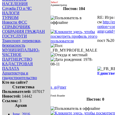
Забыл!
НАСЕЛЕНИЯ
Администратор
Служба ГО и ЧС
Постов: 104
НАЛОГИ
RE: Игра 
ТУРИЗМ
см
http://
Новости ФСС
option=co
СПРАВОЧНИК
amp;catid
СОБРАНИЯ ГРАЖДАН
ГОСУСЛУГИ
пост №20
Транспорт, перевозки,
безопасность
МУНИЦИПАЛЬНО-
ЧАСТНОЕ
ПАРТНЕРСТВО
КАДАСТРОВАЯ
ПАЛАТА
Архитектура и
Единствен
градостроительство
Кто на сайте?
Статистика
s_g@mer
Пользователей:
107017
Новостей:
14442
Fresh Boarder
Постов: 0
Ссылок:
3
Архив
June, 2016