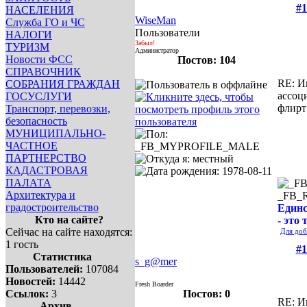
#1
НАСЕЛЕНИЯ
WiseMan
Служба ГО и ЧС
Пользователи
НАЛОГИ
Забыл!
ТУРИЗМ
Администратор
Новости ФСС
Постов: 104
СПРАВОЧНИК
RE: И
СОБРАНИЯ ГРАЖДАН
ассоц
ГОСУСЛУГИ
флирт
Транспорт, перевозки,
безопасность
МУНИЦИПАЛЬНО-
ЧАСТНОЕ
ПАРТНЕРСТВО
КАДАСТРОВАЯ
ПАЛАТА
Архитектура и
_FB_
градостроительство
Единс
Кто на сайте?
- это 
Сейчас на сайте находятся:
Для доб
1 гость
#1
Статистика
s_g@mer
Пользователей:
107084
Новостей:
14442
Fresh Boarder
Ссылок:
3
Постов: 0
RE: И
Архив