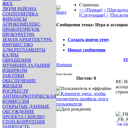
ЖКХ
Страница:
ЛЮДИ РАЙОНА
<< [Первая]
< [Предыду
СОЦПОЛИТИКА
[Следующая] >
[Последн
ФИНАНСЫ
АГРОКОМПЛЕКС
Сообщения темы:
Игра в ассоциа
ПРАВОПОРЯДОК
Опции
ПРОКУРАТУРА
ЗЕМЛЯ,АРХИТЕКТУРА,
Создать новую тему
ИМУЩЕСТВО
АДМ.РЕГЛАМЕНТЫ
Новые сообщения
КАДРЫ
#1
ОБРАЩЕНИЯ
Hartman
МУНИЦИП.ЗАДАНИЯ
ИЗБИРКОМ
Fresh Boarder
ЗАКУПКИ
Постов: 0
ОБЕСПЕЧЕНИЕ
RE: И
ЖИЛЬЕМ
ассоц
РОСРЕЕСТР
стрин
АНТИНАРКОТИЧЕСКАЯ
КОМИССИЯ
ОТКРЫТЫЕ ДАННЫЕ
ОБСУЖДЕНИЕ
ПРОЕКТА СКИОВО
_FB_
СТОП-КОРРУПЦИЯ
Для доб
ЗАНЯТОСТЬ