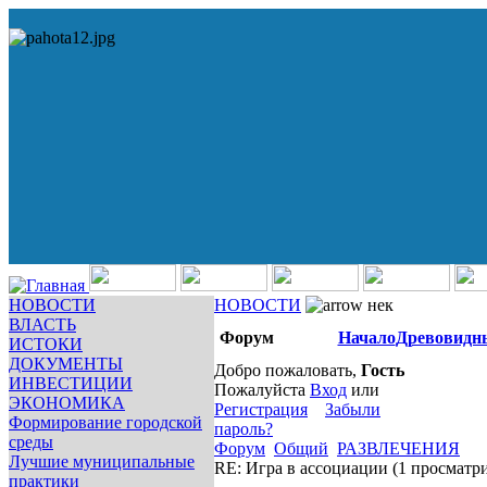
НОВОСТИ
НОВОСТИ
нек
ВЛАСТЬ
Форум
Начало
Древовидн
ИСТОКИ
ДОКУМЕНТЫ
Добро пожаловать,
Гость
ИНВЕСТИЦИИ
Пожалуйста
Вход
или
ЭКОНОМИКА
Регистрация
Забыли
Формирование городской
пароль?
среды
Форум
Общий
РАЗВЛЕЧЕНИЯ
Лучшие муниципальные
RE: Игра в ассоциации
(1 просматр
практики