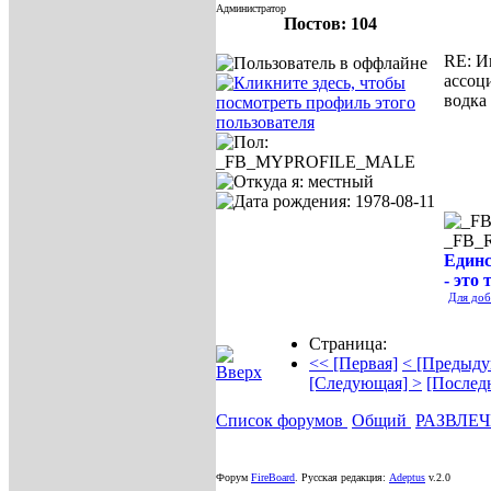
Администратор
Постов: 104
RE: И
ассоц
водка
_FB_
Единс
- это 
Для доб
Страница:
<< [Первая]
< [Предыду
[Следующая] >
[Послед
Список форумов
Общий
РАЗВЛЕ
Форум
FireBoard
.
Русская редакция:
Adeptus
v.2.0