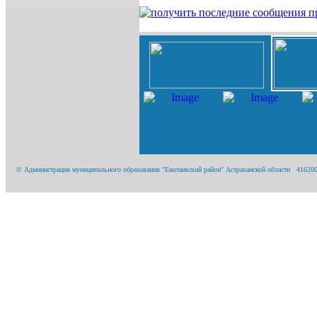
© Администрация муниципального образования "Енотаевский район" Астраханской области 416200, А