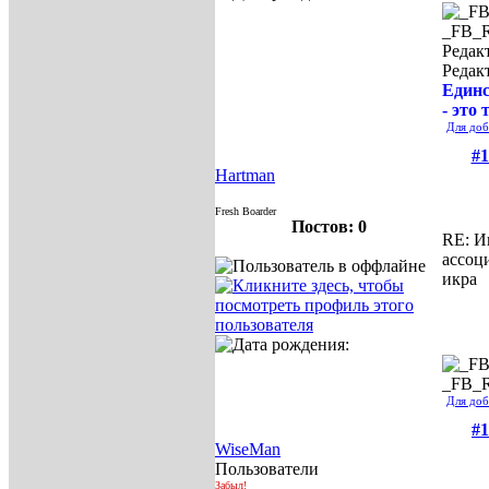
_FB_
Редакт
Редак
Единс
- это 
Для доб
#1
Hartman
Fresh Boarder
Постов: 0
RE: И
ассоц
икра
_FB_
Для доб
#1
WiseMan
Пользователи
Забыл!