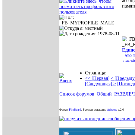
ассоц
памят
_FB_
Единс
- это 
Для доб
Страница:
<< [Первая]
< [Предыду
[Следующая] >
[Послед
Список форумов
Общий
РАЗВЛЕ
Форум
FireBoard
.
Русская редакция:
Adeptus
v.2.0