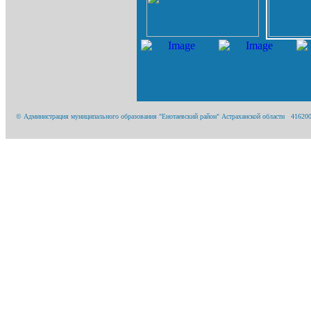
© Администрация муниципального образования "Енотаевский район" Астраханской области 416200, А