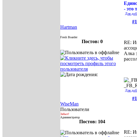
Единс
- это 
Для доб
#1
Hartman
Fresh Boarder
Постов: 0
RE: И
ассоц
Алка 
рассо
_FB_
Для доб
#1
WiseMan
Пользователи
Забыл!
Администратор
Постов: 104
RE: И