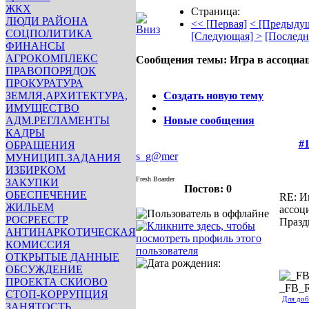
ЖКХ
Страница:
ЛЮДИ РАЙОНА
<< [Первая]
< [Предыду
СОЦПОЛИТИКА
[Следующая] >
[Последн
ФИНАНСЫ
АГРОКОМПЛЕКС
Сообщения темы:
Игра в ассоциа
ПРАВОПОРЯДОК
Опции
ПРОКУРАТУРА
ЗЕМЛЯ,АРХИТЕКТУРА,
Создать новую тему
ИМУЩЕСТВО
АДМ.РЕГЛАМЕНТЫ
Новые сообщения
КАДРЫ
#1
ОБРАЩЕНИЯ
s_g@mer
МУНИЦИП.ЗАДАНИЯ
ИЗБИРКОМ
Fresh Boarder
ЗАКУПКИ
Постов: 0
ОБЕСПЕЧЕНИЕ
RE: И
ЖИЛЬЕМ
ассоц
РОСРЕЕСТР
Празд
АНТИНАРКОТИЧЕСКАЯ
КОМИССИЯ
ОТКРЫТЫЕ ДАННЫЕ
ОБСУЖДЕНИЕ
ПРОЕКТА СКИОВО
_FB_
СТОП-КОРРУПЦИЯ
Для доб
ЗАНЯТОСТЬ