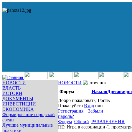
НОВОСТИ
НОВОСТИ
нек
ВЛАСТЬ
Форум
Начало
Древовидн
ИСТОКИ
ДОКУМЕНТЫ
Добро пожаловать,
Гость
ИНВЕСТИЦИИ
Пожалуйста
Вход
или
ЭКОНОМИКА
Регистрация
Забыли
Формирование городской
пароль?
среды
Форум
Общий
РАЗВЛЕЧЕНИЯ
Лучшие муниципальные
RE: Игра в ассоциации
(1 просматр
практики