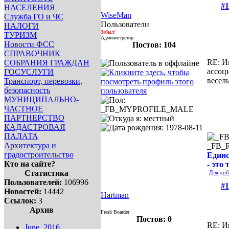
#1
НАСЕЛЕНИЯ
WiseMan
Служба ГО и ЧС
Пользователи
НАЛОГИ
Забыл!
ТУРИЗМ
Администратор
Новости ФСС
Постов: 104
СПРАВОЧНИК
RE: И
СОБРАНИЯ ГРАЖДАН
ассоц
ГОСУСЛУГИ
весел
Транспорт, перевозки,
безопасность
МУНИЦИПАЛЬНО-
ЧАСТНОЕ
ПАРТНЕРСТВО
КАДАСТРОВАЯ
ПАЛАТА
Архитектура и
_FB_
градостроительство
Единс
Кто на сайте?
- это 
Статистика
Для доб
Пользователей:
106996
#1
Новостей:
14442
Hartman
Ссылок:
3
Архив
Fresh Boarder
Постов: 0
RE: И
June, 2016