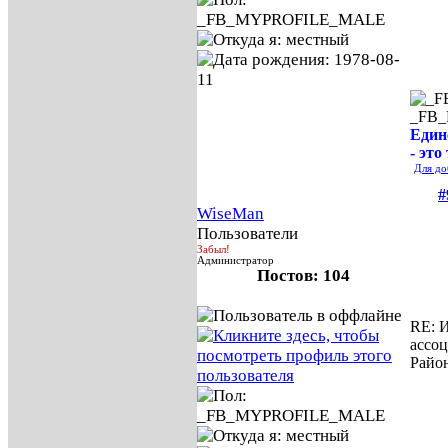
_FB
Един
- это
Для до
#
WiseMan
Пользователи
Забыл!
Администратор
Постов: 104
RE: И
ассо
Райо