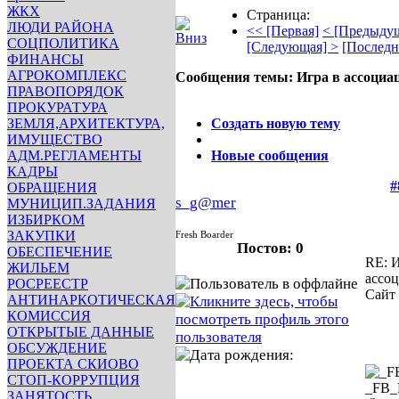
ЖКХ
Страница:
ЛЮДИ РАЙОНА
<< [Первая]
< [Предыду
СОЦПОЛИТИКА
[Следующая] >
[Последн
ФИНАНСЫ
АГРОКОМПЛЕКС
Сообщения темы:
Игра в ассоциа
ПРАВОПОРЯДОК
Опции
ПРОКУРАТУРА
ЗЕМЛЯ,АРХИТЕКТУРА,
Создать новую тему
ИМУЩЕСТВО
АДМ.РЕГЛАМЕНТЫ
Новые сообщения
КАДРЫ
#
ОБРАЩЕНИЯ
s_g@mer
МУНИЦИП.ЗАДАНИЯ
ИЗБИРКОМ
ЗАКУПКИ
Fresh Boarder
Постов: 0
ОБЕСПЕЧЕНИЕ
RE: И
ЖИЛЬЕМ
ассо
РОСРЕЕСТР
Сайт
АНТИНАРКОТИЧЕСКАЯ
КОМИССИЯ
ОТКРЫТЫЕ ДАННЫЕ
ОБСУЖДЕНИЕ
ПРОЕКТА СКИОВО
СТОП-КОРРУПЦИЯ
_FB
ЗАНЯТОСТЬ