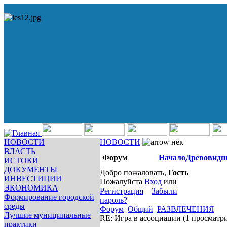
НОВОСТИ
НОВОСТИ
нек
ВЛАСТЬ
Форум
Начало
Древовидн
ИСТОКИ
ДОКУМЕНТЫ
Добро пожаловать,
Гость
ИНВЕСТИЦИИ
Пожалуйста
Вход
или
ЭКОНОМИКА
Регистрация
Забыли
Формирование городской
пароль?
среды
Форум
Общий
РАЗВЛЕЧЕНИЯ
Лучшие муниципальные
RE: Игра в ассоциации
(1 просматр
практики