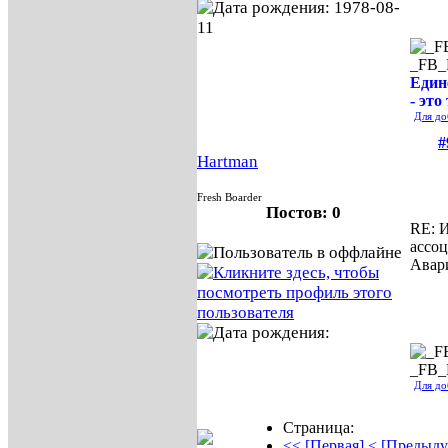
_FB
Един
- это
Для до
#
Hartman
Fresh Boarder
Постов: 0
RE: И
ассо
Авар
_FB
Для до
Страница:
<< [Первая]
< [Предыду