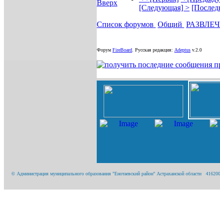
[Следующая] >
[Послед
Список форумов
Общий
РАЗВЛЕ
Форум
FireBoard
.
Русская редакция:
Adeptus
v.2.0
© Администрация муниципального образования "Енотаевский район" Астраханской области 416200, А