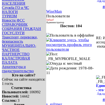
Для до
НАСЕЛЕНИЯ
#
Служба ГО и ЧС
WiseMan
НАЛОГИ
Пользователи
ТУРИЗМ
Новости ФСС
Забыл!
Администратор
СПРАВОЧНИК
Постов: 104
СОБРАНИЯ ГРАЖДАН
ГОСУСЛУГИ
Транспорт, перевозки,
RE: И
безопасность
ассо
МУНИЦИПАЛЬНО-
enota
ЧАСТНОЕ
ПАРТНЕРСТВО
КАДАСТРОВАЯ
ПАЛАТА
Архитектура и
градостроительство
Кто на сайте?
Сейчас на сайте находятся:
_FB
1 гость
Един
Статистика
- это
Пользователей:
106992
Для до
Новостей:
14442
#
Ссылок:
3
s_g@mer
Архив