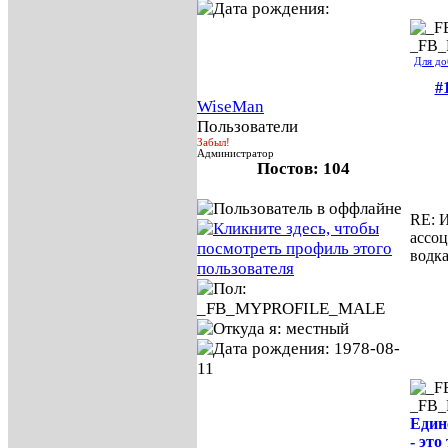
_FB
Для до
#
WiseMan
Пользователи
Забыл!
Администратор
Постов: 104
RE: И
ассо
водк
_FB
Един
- это