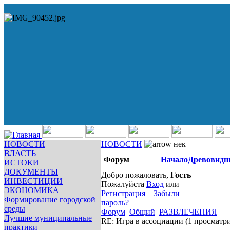
НОВОСТИ
НОВОСТИ
нек
ВЛАСТЬ
Форум
Начало
Древовидн
ИСТОКИ
ДОКУМЕНТЫ
Добро пожаловать,
Гость
ИНВЕСТИЦИИ
Пожалуйста
Вход
или
ЭКОНОМИКА
Регистрация
Забыли
Формирование городской
пароль?
среды
Форум
Общий
РАЗВЛЕЧЕНИЯ
Лучшие муниципальные
RE: Игра в ассоциации
(1 просматр
практики