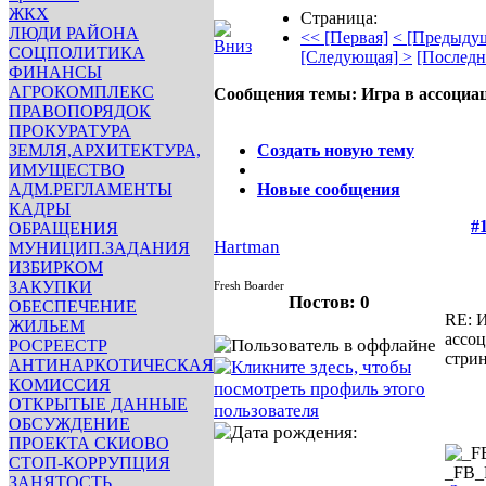
ЖКХ
Страница:
ЛЮДИ РАЙОНА
<< [Первая]
< [Предыду
СОЦПОЛИТИКА
[Следующая] >
[Последн
ФИНАНСЫ
АГРОКОМПЛЕКС
Сообщения темы:
Игра в ассоциа
ПРАВОПОРЯДОК
Опции
ПРОКУРАТУРА
ЗЕМЛЯ,АРХИТЕКТУРА,
Создать новую тему
ИМУЩЕСТВО
АДМ.РЕГЛАМЕНТЫ
Новые сообщения
КАДРЫ
#
ОБРАЩЕНИЯ
Hartman
МУНИЦИП.ЗАДАНИЯ
ИЗБИРКОМ
ЗАКУПКИ
Fresh Boarder
Постов: 0
ОБЕСПЕЧЕНИЕ
RE: И
ЖИЛЬЕМ
ассо
РОСРЕЕСТР
стри
АНТИНАРКОТИЧЕСКАЯ
КОМИССИЯ
ОТКРЫТЫЕ ДАННЫЕ
ОБСУЖДЕНИЕ
ПРОЕКТА СКИОВО
СТОП-КОРРУПЦИЯ
_FB
ЗАНЯТОСТЬ