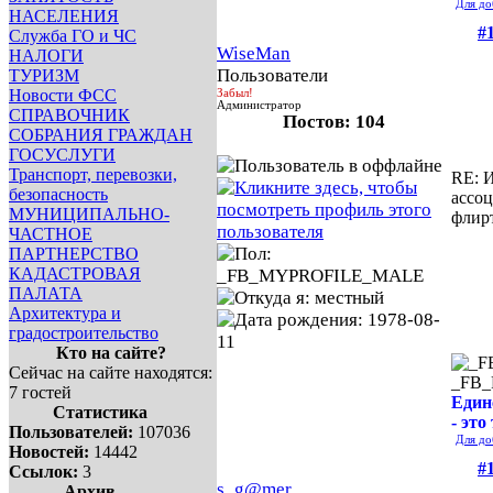
Для до
НАСЕЛЕНИЯ
#
Служба ГО и ЧС
WiseMan
НАЛОГИ
Пользователи
ТУРИЗМ
Новости ФСС
Забыл!
Администратор
СПРАВОЧНИК
Постов: 104
СОБРАНИЯ ГРАЖДАН
ГОСУСЛУГИ
Транспорт, перевозки,
RE: И
безопасность
ассо
МУНИЦИПАЛЬНО-
флир
ЧАСТНОЕ
ПАРТНЕРСТВО
КАДАСТРОВАЯ
ПАЛАТА
Архитектура и
градостроительство
Кто на сайте?
Сейчас на сайте находятся:
_FB
7 гостей
Един
Статистика
- это
Пользователей:
107036
Для до
Новостей:
14442
#
Ссылок:
3
s_g@mer
Архив