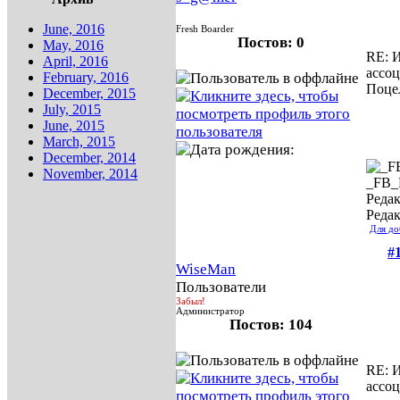
June, 2016
Fresh Boarder
Постов: 0
May, 2016
RE: И
April, 2016
ассо
February, 2016
Поце
December, 2015
July, 2015
June, 2015
March, 2015
December, 2014
November, 2014
_FB
Редак
Редак
Для до
#
WiseMan
Пользователи
Забыл!
Администратор
Постов: 104
RE: И
ассо