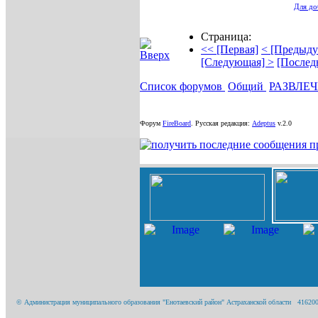
Для до
Страница:
<< [Первая]
< [Предыду
[Следующая] >
[Послед
Список форумов
Общий
РАЗВЛЕ
Форум
FireBoard
.
Русская редакция:
Adeptus
v.2.0
© Администрация муниципального образования "Енотаевский район" Астраханской области 416200, А