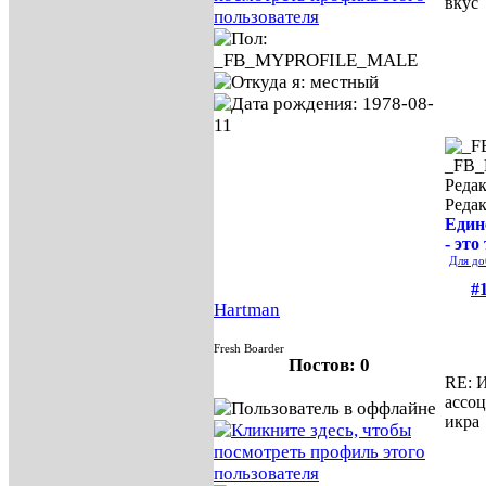
вкус
_FB
Редак
Реда
Един
- это
Для до
#
Hartman
Fresh Boarder
Постов: 0
RE: И
ассо
икра