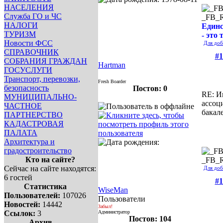
НАСЕЛЕНИЯ
Служба ГО и ЧС
_FB_
НАЛОГИ
Единс
ТУРИЗМ
- это 
Новости ФСС
Для доб
СПРАВОЧНИК
#1
СОБРАНИЯ ГРАЖДАН
Hartman
ГОСУСЛУГИ
Транспорт, перевозки,
Fresh Boarder
безопасность
Постов: 0
RE: И
МУНИЦИПАЛЬНО-
ассоц
ЧАСТНОЕ
бакал
ПАРТНЕРСТВО
КАДАСТРОВАЯ
ПАЛАТА
Архитектура и
градостроительство
Кто на сайте?
_FB_
Сейчас на сайте находятся:
Для доб
6 гостей
#1
Статистика
WiseMan
Пользователей:
107026
Пользователи
Новостей:
14442
Забыл!
Ссылок:
3
Администратор
Постов: 104
Архив