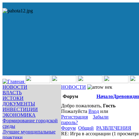
НОВОСТИ
НОВОСТИ
нек
ВЛАСТЬ
Форум
Начало
Древовидн
ИСТОКИ
ДОКУМЕНТЫ
Добро пожаловать,
Гость
ИНВЕСТИЦИИ
Пожалуйста
Вход
или
ЭКОНОМИКА
Регистрация
Забыли
Формирование городской
пароль?
среды
Форум
Общий
РАЗВЛЕЧЕНИЯ
Лучшие муниципальные
RE: Игра в ассоциации
(1 просматр
практики