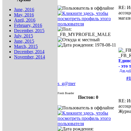
RE: И
June, 2016
ассоц
May, 2016
магаз
April, 2016
February, 2016
December, 2015
July, 2015
June, 2015
March, 2015
December, 2014
_FB_
November, 2014
Единс
- это 
Для доб
#1
s_g@mer
Fresh Boarder
Постов: 0
RE: И
ассоц
Журна