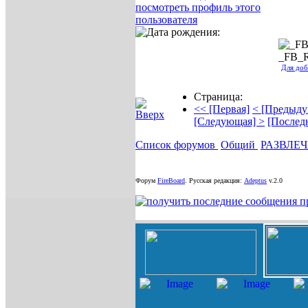
_FB_
Для доб
Страница:
<< [Первая]
< [Предыду
[Следующая] >
[Послед
Список форумов
Общий
РАЗВЛЕ
Форум
FireBoard
.
Русская редакция:
Adeptus
v.2.0