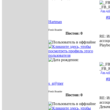
_FB_
Для доб
#1
Hartman
Fresh Boarder
Постов: 0
RE: И
ассоц
Playb
_FB_
Для доб
#1
s_g@mer
Fresh Boarder
Постов: 0
RE: И
ассоц
Девач