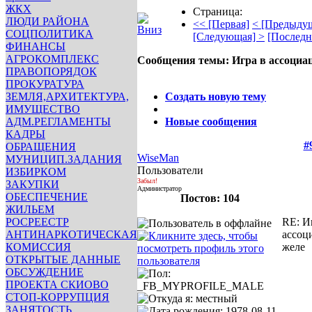
ЖКХ
Страница:
ЛЮДИ РАЙОНА
<< [Первая]
< [Предыду
СОЦПОЛИТИКА
[Следующая] >
[Последн
ФИНАНСЫ
АГРОКОМПЛЕКС
Сообщения темы:
Игра в ассоциа
ПРАВОПОРЯДОК
Опции
ПРОКУРАТУРА
ЗЕМЛЯ,АРХИТЕКТУРА,
Создать новую тему
ИМУЩЕСТВО
АДМ.РЕГЛАМЕНТЫ
Новые сообщения
КАДРЫ
#
ОБРАЩЕНИЯ
WiseMan
МУНИЦИП.ЗАДАНИЯ
Пользователи
ИЗБИРКОМ
Забыл!
ЗАКУПКИ
Администратор
ОБЕСПЕЧЕНИЕ
Постов: 104
ЖИЛЬЕМ
РОСРЕЕСТР
RE: И
АНТИНАРКОТИЧЕСКАЯ
ассоц
КОМИССИЯ
желе
ОТКРЫТЫЕ ДАННЫЕ
ОБСУЖДЕНИЕ
ПРОЕКТА СКИОВО
СТОП-КОРРУПЦИЯ
ЗАНЯТОСТЬ