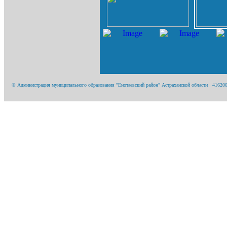
© Администрация муниципального образования "Енотаевский район" Астраханской области 416200, А