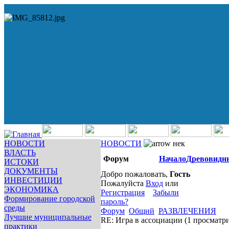
НОВОСТИ
НОВОСТИ
нек
ВЛАСТЬ
Форум
Начало
Древовидн
ИСТОКИ
ДОКУМЕНТЫ
Добро пожаловать,
Гость
ИНВЕСТИЦИИ
Пожалуйста
Вход
или
ЭКОНОМИКА
Регистрация
Забыли
Формирование городской
пароль?
среды
Форум
Общий
РАЗВЛЕЧЕНИЯ
Лучшие муниципальные
RE: Игра в ассоциации
(1 просматр
практики