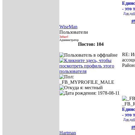
Единс
- это 
Для доб
#
WiseMan
Пользователи
Забыл!
Администратор
Постов: 104
RE: И
ассоц
Район
_FB_
Единс
- это 
Для доб
#
Hartman