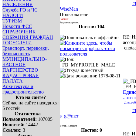
#
НАСЕЛЕНИЯ
WiseMan
Служба ГО и ЧС
Пользователи
НАЛОГИ
Забыл!
ТУРИЗМ
Администратор
Новости ФСС
Постов: 104
СПРАВОЧНИК
RE: И
СОБРАНИЯ ГРАЖДАН
ассоц
ГОСУСЛУГИ
enotae
Транспорт, перевозки,
безопасность
МУНИЦИПАЛЬНО-
ЧАСТНОЕ
ПАРТНЕРСТВО
КАДАСТРОВАЯ
ПАЛАТА
Архитектура и
_FB_
градостроительство
Единс
Кто на сайте?
- это 
Сейчас на сайте находятся:
Для доб
5 гостей
#
Статистика
s_g@mer
Пользователей:
107005
Новостей:
14442
Fresh Boarder
Ссылок:
3
Постов: 0
RE: И
Архив