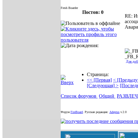
Fresh Boarder
Постов: 0
RE: И
ассоц
Авари
_FB_
Для доб
Страница:
<< [Первая]
< [Предыду
[Следующая] >
[Послед
Список форумов
Общий
РАЗВЛЕ
Форум
FireBoard
.
Русская редакция:
Adeptus
v.2.0