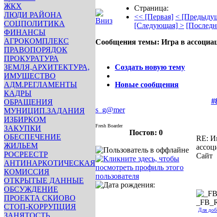
ЖКХ
Страница:
ЛЮДИ РАЙОНА
<< [Первая]
< [Предыду
СОЦПОЛИТИКА
[Следующая] >
[Последн
ФИНАНСЫ
АГРОКОМПЛЕКС
Сообщения темы:
Игра в ассоциа
ПРАВОПОРЯДОК
Опции
ПРОКУРАТУРА
ЗЕМЛЯ,АРХИТЕКТУРА,
Создать новую тему
ИМУЩЕСТВО
АДМ.РЕГЛАМЕНТЫ
Новые сообщения
КАДРЫ
#
ОБРАЩЕНИЯ
s_g@mer
МУНИЦИП.ЗАДАНИЯ
ИЗБИРКОМ
Fresh Boarder
ЗАКУПКИ
Постов: 0
ОБЕСПЕЧЕНИЕ
RE: И
ЖИЛЬЕМ
ассоц
РОСРЕЕСТР
Сайт
АНТИНАРКОТИЧЕСКАЯ
КОМИССИЯ
ОТКРЫТЫЕ ДАННЫЕ
ОБСУЖДЕНИЕ
ПРОЕКТА СКИОВО
_FB_
СТОП-КОРРУПЦИЯ
Для доб
ЗАНЯТОСТЬ