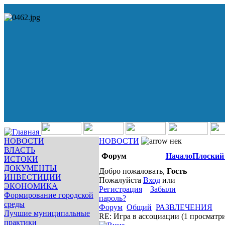
НОВОСТИ
НОВОСТИ
нек
ВЛАСТЬ
Форум
Начало
Плоский
ИСТОКИ
ДОКУМЕНТЫ
Добро пожаловать,
Гость
ИНВЕСТИЦИИ
Пожалуйста
Вход
или
ЭКОНОМИКА
Регистрация
Забыли
Формирование городской
пароль?
среды
Форум
Общий
РАЗВЛЕЧЕНИЯ
Лучшие муниципальные
RE: Игра в ассоциации
(1 просматр
практики