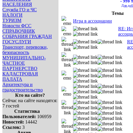
- это 
НАСЕЛЕНИЯ
Для доб
Служба ГО и ЧС
Темы
НАЛОГИ
ТУРИЗМ
Игра в ассоциации
Новости ФСС
RE: Иг
СПРАВОЧНИК
ассоци
СОБРАНИЯ ГРАЖДАН
ГОСУСЛУГИ
RE
Транспорт, перевозки,
ас
безопасность
МУНИЦИПАЛЬНО-
ЧАСТНОЕ
ПАРТНЕРСТВО
КАДАСТРОВАЯ
ПАЛАТА
Архитектура и
градостроительство
Кто на сайте?
Сейчас на сайте находятся:
7 гостей
Статистика
Пользователей:
106959
Новостей:
14442
Ссылок:
3
Архив