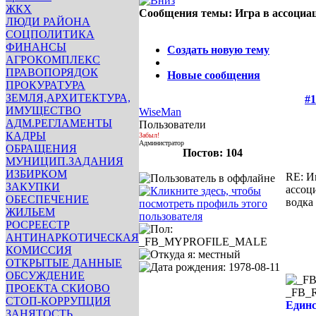
ЖКХ
Сообщения темы:
Игра в ассоциа
ЛЮДИ РАЙОНА
Опции
СОЦПОЛИТИКА
ФИНАНСЫ
Создать новую тему
АГРОКОМПЛЕКС
ПРАВОПОРЯДОК
Новые сообщения
ПРОКУРАТУРА
ЗЕМЛЯ,АРХИТЕКТУРА,
#1
ИМУЩЕСТВО
WiseMan
АДМ.РЕГЛАМЕНТЫ
Пользователи
КАДРЫ
Забыл!
Администратор
ОБРАЩЕНИЯ
Постов: 104
МУНИЦИП.ЗАДАНИЯ
ИЗБИРКОМ
RE: И
ЗАКУПКИ
ассоц
ОБЕСПЕЧЕНИЕ
водка
ЖИЛЬЕМ
РОСРЕЕСТР
АНТИНАРКОТИЧЕСКАЯ
КОМИССИЯ
ОТКРЫТЫЕ ДАННЫЕ
ОБСУЖДЕНИЕ
ПРОЕКТА СКИОВО
_FB_
СТОП-КОРРУПЦИЯ
Единс
ЗАНЯТОСТЬ