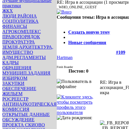
Лучшие муниципальные
RE: Игра в ассоциации
(1 просматр
практики
_WHO_ONLINE_GUEST
ЖКХ
ЛЮДИ РАЙОНА
Сообщения темы:
Игра в ассоциа
СОЦПОЛИТИКА
Опции
ФИНАНСЫ
АГРОКОМПЛЕКС
Создать новую тему
ПРАВОПОРЯДОК
ПРОКУРАТУРА
Новые сообщения
ЗЕМЛЯ,АРХИТЕКТУРА,
ИМУЩЕСТВО
#109
АДМ.РЕГЛАМЕНТЫ
Hartman
КАДРЫ
ОБРАЩЕНИЯ
Fresh Boarder
Постов: 0
МУНИЦИП.ЗАДАНИЯ
ИЗБИРКОМ
RE: Игра в
ЗАКУПКИ
ассоциации
_F
ОБЕСПЕЧЕНИЕ
икра
ЖИЛЬЕМ
РОСРЕЕСТР
АНТИНАРКОТИЧЕСКАЯ
КОМИССИЯ
ОТКРЫТЫЕ ДАННЫЕ
ОБСУЖДЕНИЕ
ПРОЕКТА СКИОВО
_FB_REPOR