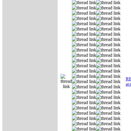
RE
ас