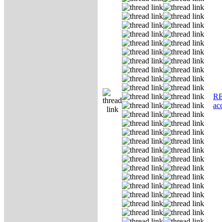
RE
ас