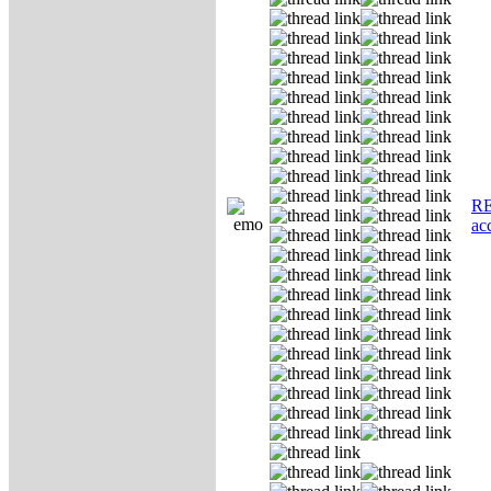
RE
ас