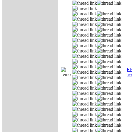
RE
ас