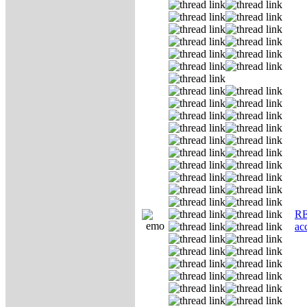
RE
ас