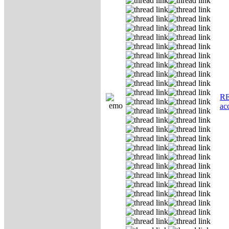
RE
ас