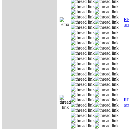
RE
ас
RE
ас