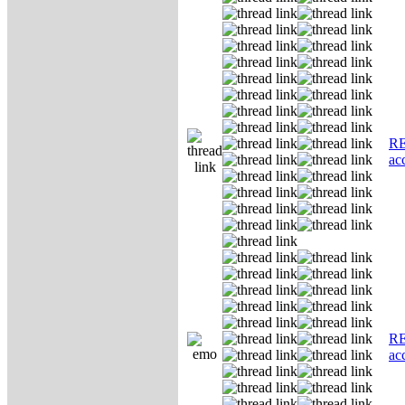
RE
ас
RE
ас