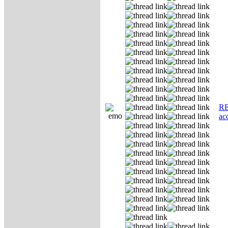
RE
ас