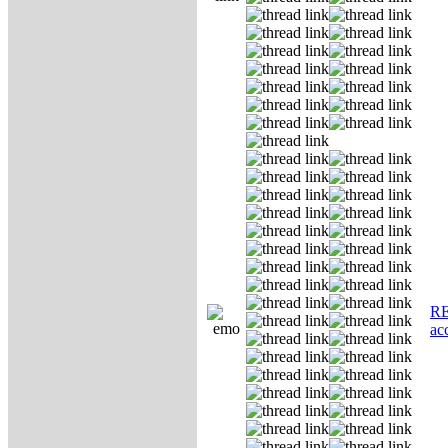
RE
ас