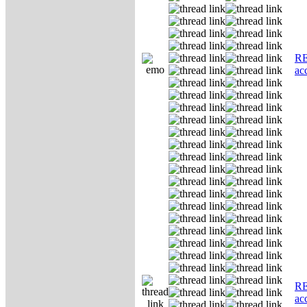
RE
ас
RE
ас