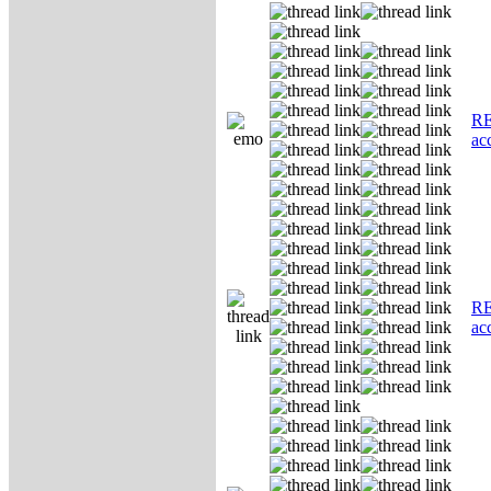
RE
ас
RE
ас