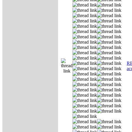
RE
ас