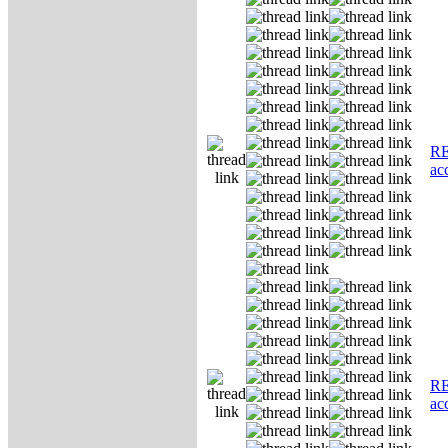
RE
ас
RE
ас