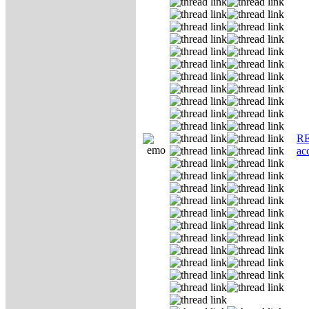
RE
ас