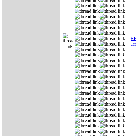
RE
ас