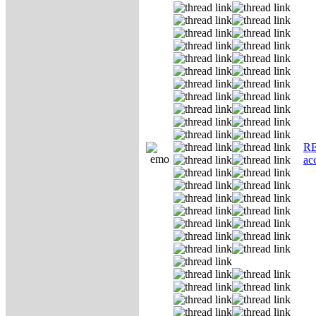
RE
ас