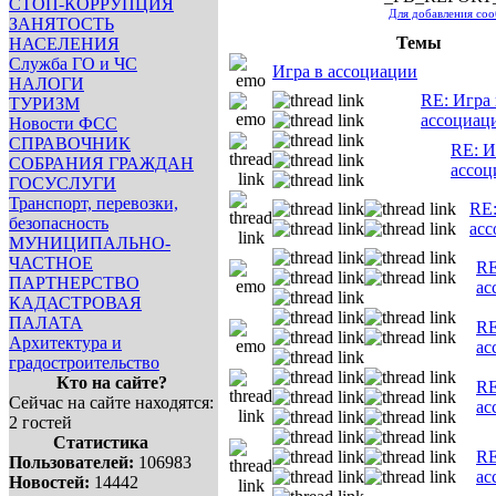
СТОП-КОРРУПЦИЯ
Для добавления со
ЗАНЯТОСТЬ
Темы
НАСЕЛЕНИЯ
Служба ГО и ЧС
Игра в ассоциации
НАЛОГИ
RE: Игра 
ТУРИЗМ
ассоциац
Новости ФСС
СПРАВОЧНИК
RE: И
СОБРАНИЯ ГРАЖДАН
ассоц
ГОСУСЛУГИ
Транспорт, перевозки,
RE:
безопасность
ас
МУНИЦИПАЛЬНО-
ЧАСТНОЕ
RE
ПАРТНЕРСТВО
ас
КАДАСТРОВАЯ
ПАЛАТА
RE
Архитектура и
ас
градостроительство
Кто на сайте?
RE
Сейчас на сайте находятся:
ас
2 гостей
Статистика
RE
Пользователей:
106983
ас
Новостей:
14442