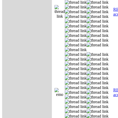
RE
ас
RE
ас