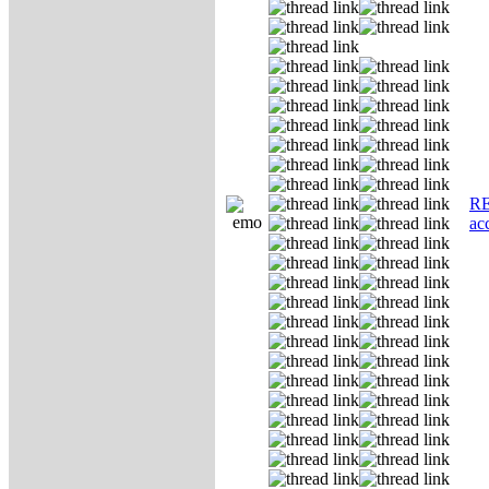
RE
ас