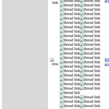
ас
RE
ас