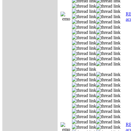
RE
ас
RE
ас