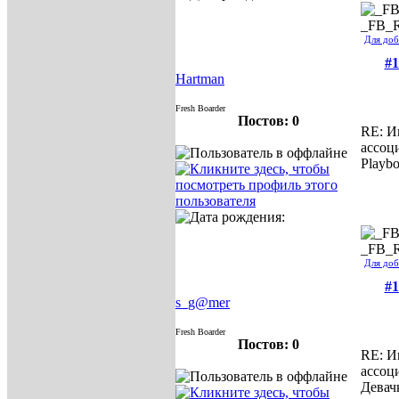
_FB_
Для доб
#1
Hartman
Fresh Boarder
Постов: 0
RE: И
ассоц
Playb
_FB_
Для доб
#1
s_g@mer
Fresh Boarder
Постов: 0
RE: И
ассоц
Девач