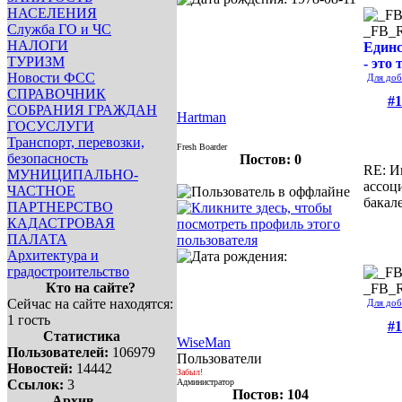
НАСЕЛЕНИЯ
Служба ГО и ЧС
_FB_
НАЛОГИ
Единс
ТУРИЗМ
- это 
Новости ФСС
Для доб
СПРАВОЧНИК
#1
СОБРАНИЯ ГРАЖДАН
Hartman
ГОСУСЛУГИ
Транспорт, перевозки,
Fresh Boarder
безопасность
Постов: 0
RE: И
МУНИЦИПАЛЬНО-
ассоц
ЧАСТНОЕ
бакал
ПАРТНЕРСТВО
КАДАСТРОВАЯ
ПАЛАТА
Архитектура и
градостроительство
Кто на сайте?
_FB_
Сейчас на сайте находятся:
Для доб
1 гость
#1
Статистика
WiseMan
Пользователей:
106979
Пользователи
Новостей:
14442
Забыл!
Ссылок:
3
Администратор
Постов: 104
Архив