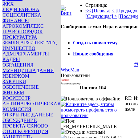
ЖКХ
Страница:
ЛЮДИ РАЙОНА
<< [Первая]
< [Предыду
СОЦПОЛИТИКА
[Следующая] >
[Последн
ФИНАНСЫ
АГРОКОМПЛЕКС
Сообщения темы:
Игра в ассоциа
ПРАВОПОРЯДОК
Опции
ПРОКУРАТУРА
ЗЕМЛЯ,АРХИТЕКТУРА,
Создать новую тему
ИМУЩЕСТВО
АДМ.РЕГЛАМЕНТЫ
Новые сообщения
КАДРЫ
#
ОБРАЩЕНИЯ
WiseMan
МУНИЦИП.ЗАДАНИЯ
Пользователи
ИЗБИРКОМ
Забыл!
ЗАКУПКИ
Администратор
ОБЕСПЕЧЕНИЕ
Постов: 104
ЖИЛЬЕМ
РОСРЕЕСТР
RE: И
АНТИНАРКОТИЧЕСКАЯ
ассоц
КОМИССИЯ
желе
ОТКРЫТЫЕ ДАННЫЕ
ОБСУЖДЕНИЕ
ПРОЕКТА СКИОВО
СТОП-КОРРУПЦИЯ
ЗАНЯТОСТЬ