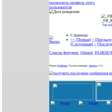
_FB_
Для доб
Страница:
<< [Первая]
< [Предыду
[Следующая] >
[Послед
Список форумов
Общий
РАЗВЛЕ
Форум
FireBoard
.
Русская редакция:
Adeptus
v.2.0