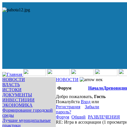
НОВОСТИ
НОВОСТИ
нек
ВЛАСТЬ
Форум
Начало
Древовидн
ИСТОКИ
ДОКУМЕНТЫ
Добро пожаловать,
Гость
ИНВЕСТИЦИИ
Пожалуйста
Вход
или
ЭКОНОМИКА
Регистрация
Забыли
Формирование городской
пароль?
среды
Форум
Общий
РАЗВЛЕЧЕНИЯ
Лучшие муниципальные
RE: Игра в ассоциации
(1 просматр
практики