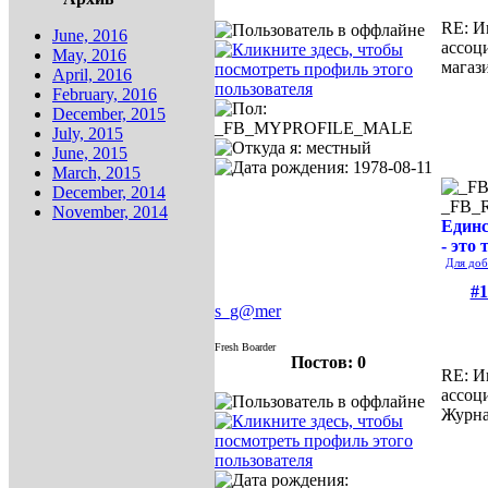
RE: И
June, 2016
ассоц
May, 2016
магаз
April, 2016
February, 2016
December, 2015
July, 2015
June, 2015
March, 2015
December, 2014
_FB_
November, 2014
Единс
- это 
Для доб
#1
s_g@mer
Fresh Boarder
Постов: 0
RE: И
ассоц
Журна