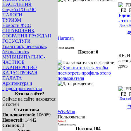
НАСЕЛЕНИЯ
Служба ГО и ЧС
_FB_
НАЛОГИ
Единс
ТУРИЗМ
- это 
Новости ФСС
Для доб
СПРАВОЧНИК
#
СОБРАНИЯ ГРАЖДАН
Hartman
ГОСУСЛУГИ
Транспорт, перевозки,
Fresh Boarder
безопасность
Постов: 0
RE: И
МУНИЦИПАЛЬНО-
ассоц
ЧАСТНОЕ
дочь
ПАРТНЕРСТВО
КАДАСТРОВАЯ
ПАЛАТА
Архитектура и
градостроительство
Кто на сайте?
_FB_
Сейчас на сайте находятся:
Для доб
2 гостей
#
Статистика
WiseMan
Пользователей:
106989
Пользователи
Новостей:
14442
Забыл!
Ссылок:
3
Администратор
Постов: 104
Архив