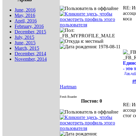
RE: И
June, 2016
ассоц
May, 2016
коса
April, 2016
February, 2016
December, 2015
July, 2015
June, 2015
March, 2015
December, 2014
_FB_
November, 2014
Единс
- это 
Для доб
#
Hartman
Fresh Boarder
Постов: 0
RE: И
ассоц
стог с