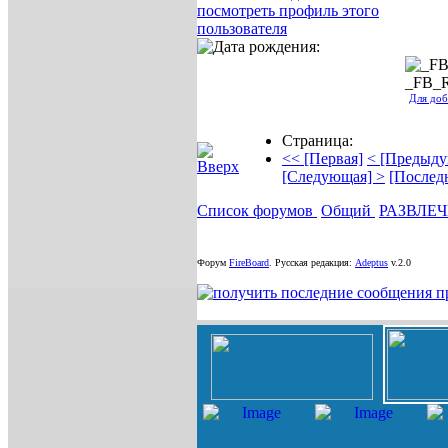
_FB_
Для доб
Страница:
<< [Первая]
< [Предыду
[Следующая] >
[Послед
Список форумов
Общий
РАЗВЛЕ
Форум
FireBoard
.
Русская редакция:
Adeptus
v.2.0