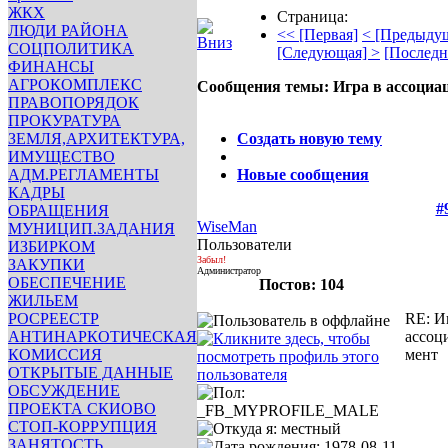
ЖКХ
Страница:
ЛЮДИ РАЙОНА
<< [Первая]
< [Предыду
СОЦПОЛИТИКА
[Следующая] >
[Последн
ФИНАНСЫ
АГРОКОМПЛЕКС
Сообщения темы:
Игра в ассоциа
ПРАВОПОРЯДОК
Опции
ПРОКУРАТУРА
ЗЕМЛЯ,АРХИТЕКТУРА,
Создать новую тему
ИМУЩЕСТВО
АДМ.РЕГЛАМЕНТЫ
Новые сообщения
КАДРЫ
#
ОБРАЩЕНИЯ
WiseMan
МУНИЦИП.ЗАДАНИЯ
Пользователи
ИЗБИРКОМ
Забыл!
ЗАКУПКИ
Администратор
ОБЕСПЕЧЕНИЕ
Постов: 104
ЖИЛЬЕМ
РОСРЕЕСТР
RE: И
АНТИНАРКОТИЧЕСКАЯ
ассоц
КОМИССИЯ
мент
ОТКРЫТЫЕ ДАННЫЕ
ОБСУЖДЕНИЕ
ПРОЕКТА СКИОВО
СТОП-КОРРУПЦИЯ
ЗАНЯТОСТЬ