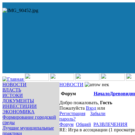
НОВОСТИ
НОВОСТИ
нек
ВЛАСТЬ
Форум
Начало
Древовидн
ИСТОКИ
ДОКУМЕНТЫ
Добро пожаловать,
Гость
ИНВЕСТИЦИИ
Пожалуйста
Вход
или
ЭКОНОМИКА
Регистрация
Забыли
Формирование городской
пароль?
среды
Форум
Общий
РАЗВЛЕЧЕНИЯ
Лучшие муниципальные
RE: Игра в ассоциации
(1 просматр
практики