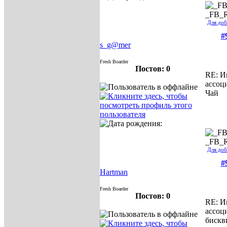
_FB_
Для доб
#
s_g@mer
Fresh Boarder
Постов: 0
RE: И
ассоц
Чай
_FB_
Для доб
#
Hartman
Fresh Boarder
Постов: 0
RE: И
ассоц
бискв