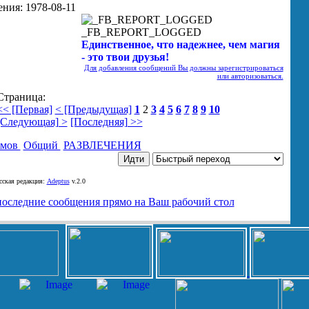
_FB_REPORT_LOGGED
Единственное, что надежнее, чем магия
- это твои друзья!
Для добавления сообщений Вы должны зарегистрироваться
или авторизоваться.
Страница:
<< [Первая]
< [Предыдущая]
1
2
3
4
5
6
7
8
9
10
[Следующая] >
[Последняя] >>
умов
Общий
РАЗВЛЕЧЕНИЯ
ская редакция:
Adeptus
v.2.0