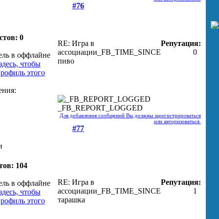
#76
стов: 0
RE: Игра в
Репутация:
ассоциации
_FB_TIME_SINCE
0
пиво
_FB_REPORT_LOGGED
Для добавления сообщений Вы должны зарегистрироваться
или авторизоваться.
#77
и
тов: 104
RE: Игра в
Репутация:
ассоциации
_FB_TIME_SINCE
1
тарашка