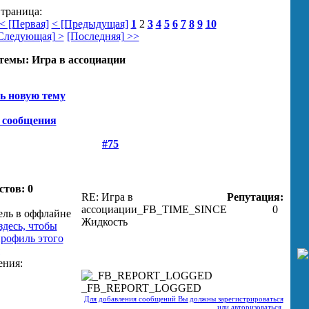
траница:
< [Первая]
< [Предыдущая]
1
2
3
4
5
6
7
8
9
10
Следующая] >
[Последняя] >>
темы:
Игра в ассоциации
ь новую тему
 сообщения
#75
стов: 0
RE: Игра в
Репутация:
ассоциации
_FB_TIME_SINCE
0
Жидкость
_FB_REPORT_LOGGED
Для добавления сообщений Вы должны зарегистрироваться
или авторизоваться.