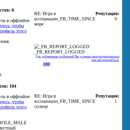
стов: 0
RE: Игра в
Репутация:
ассоциации
_FB_TIME_SINCE
0
море
_FB_REPORT_LOGGED
Для добавления сообщений Вы должны зарегистрироваться
или авторизоваться.
#80
и
тов: 104
RE: Игра в
Репутация:
ассоциации
_FB_TIME_SINCE
1
солнце