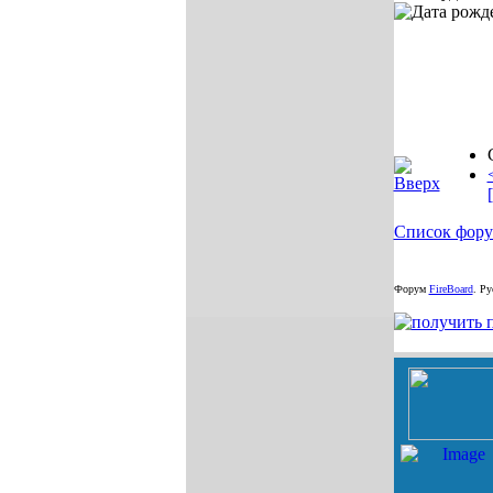
Список фор
Форум
FireBoard
.
Рус