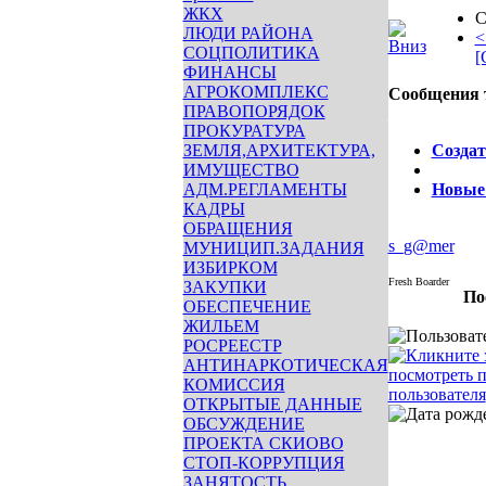
ЖКХ
С
ЛЮДИ РАЙОНА
<
СОЦПОЛИТИКА
[
ФИНАНСЫ
АГРОКОМПЛЕКС
Сообщения 
ПРАВОПОРЯДОК
Опции
ПРОКУРАТУРА
ЗЕМЛЯ,АРХИТЕКТУРА,
Создат
ИМУЩЕСТВО
АДМ.РЕГЛАМЕНТЫ
Новые
КАДРЫ
ОБРАЩЕНИЯ
s_g@mer
МУНИЦИП.ЗАДАНИЯ
ИЗБИРКОМ
Fresh Boarder
ЗАКУПКИ
По
ОБЕСПЕЧЕНИЕ
ЖИЛЬЕМ
РОСРЕЕСТР
АНТИНАРКОТИЧЕСКАЯ
КОМИССИЯ
ОТКРЫТЫЕ ДАННЫЕ
ОБСУЖДЕНИЕ
ПРОЕКТА СКИОВО
СТОП-КОРРУПЦИЯ
ЗАНЯТОСТЬ