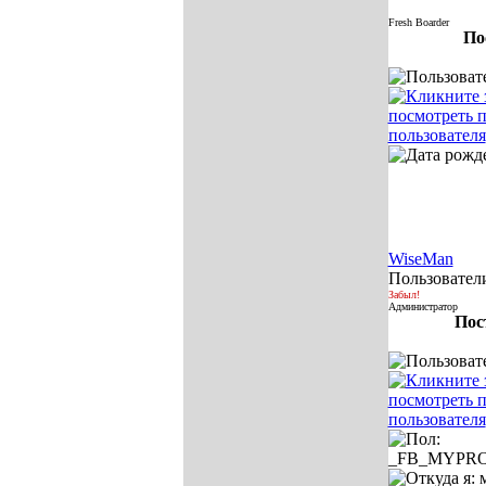
Fresh Boarder
По
WiseMan
Пользовател
Забыл!
Администратор
Пос