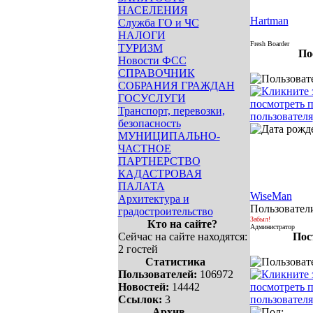
НАСЕЛЕНИЯ
Hartman
Служба ГО и ЧС
НАЛОГИ
Fresh Boarder
ТУРИЗМ
По
Новости ФСС
СПРАВОЧНИК
СОБРАНИЯ ГРАЖДАН
ГОСУСЛУГИ
Транспорт, перевозки,
безопасность
МУНИЦИПАЛЬНО-
ЧАСТНОЕ
ПАРТНЕРСТВО
КАДАСТРОВАЯ
ПАЛАТА
WiseMan
Архитектура и
Пользовател
градостроительство
Забыл!
Кто на сайте?
Администратор
Сейчас на сайте находятся:
Пос
2 гостей
Статистика
Пользователей:
106972
Новостей:
14442
Ссылок:
3
Архив