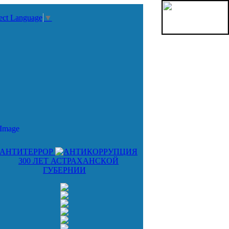
ect Language
▼