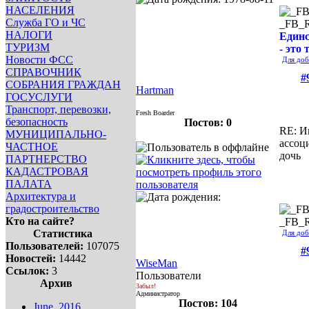
НАСЕЛЕНИЯ
Служба ГО и ЧС
_FB_
НАЛОГИ
Единс
ТУРИЗМ
- это 
Новости ФСС
Для доб
СПРАВОЧНИК
#
СОБРАНИЯ ГРАЖДАН
Hartman
ГОСУСЛУГИ
Транспорт, перевозки,
Fresh Boarder
безопасность
Постов: 0
RE: И
МУНИЦИПАЛЬНО-
ассоц
ЧАСТНОЕ
дочь
ПАРТНЕРСТВО
КАДАСТРОВАЯ
ПАЛАТА
Архитектура и
градостроительство
Кто на сайте?
_FB_
Статистика
Для доб
Пользователей:
107075
#
Новостей:
14442
WiseMan
Ссылок:
3
Пользователи
Архив
Забыл!
Администратор
Постов: 104
June, 2016