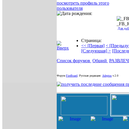
_FB_
Для доб
Страница:
<< [Первая]
< [Предыду
[Следующая] >
[Послед
Список форумов
Общий
РАЗВЛЕ
Форум
FireBoard
.
Русская редакция:
Adeptus
v.2.0