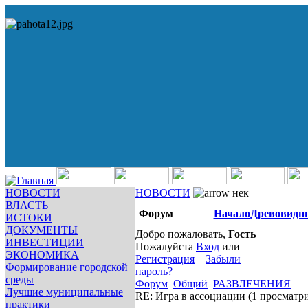
НОВОСТИ
НОВОСТИ
нек
ВЛАСТЬ
Форум
Начало
Древовидн
ИСТОКИ
ДОКУМЕНТЫ
Добро пожаловать,
Гость
ИНВЕСТИЦИИ
Пожалуйста
Вход
или
ЭКОНОМИКА
Регистрация
Забыли
Формирование городской
пароль?
среды
Форум
Общий
РАЗВЛЕЧЕНИЯ
Лучшие муниципальные
RE: Игра в ассоциации
(1 просматр
практики