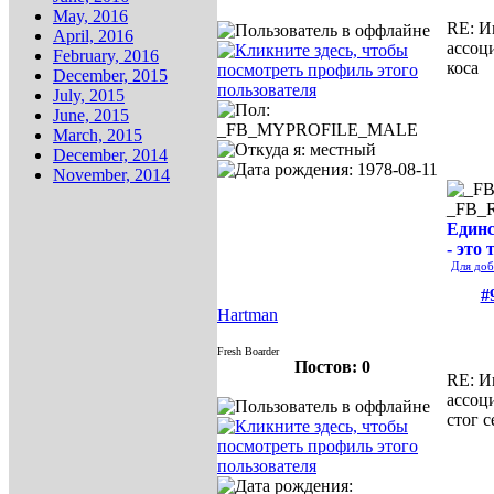
May, 2016
RE: И
April, 2016
ассоц
February, 2016
коса
December, 2015
July, 2015
June, 2015
March, 2015
December, 2014
November, 2014
_FB_
Единс
- это 
Для доб
#
Hartman
Fresh Boarder
Постов: 0
RE: И
ассоц
стог с