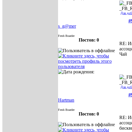
_FB_
Для доб
#
s_g@mer
Fresh Boarder
Постов: 0
RE: И
ассоц
Чай
_FB_
Для доб
#
Hartman
Fresh Boarder
Постов: 0
RE: И
ассоц
бискв