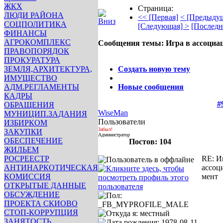
ЖКХ
Страница:
ЛЮДИ РАЙОНА
<< [Первая]
< [Предыду
СОЦПОЛИТИКА
[Следующая] >
[Последн
ФИНАНСЫ
АГРОКОМПЛЕКС
Сообщения темы:
Игра в ассоциа
ПРАВОПОРЯДОК
Опции
ПРОКУРАТУРА
ЗЕМЛЯ,АРХИТЕКТУРА,
Создать новую тему
ИМУЩЕСТВО
АДМ.РЕГЛАМЕНТЫ
Новые сообщения
КАДРЫ
#
ОБРАЩЕНИЯ
WiseMan
МУНИЦИП.ЗАДАНИЯ
Пользователи
ИЗБИРКОМ
Забыл!
ЗАКУПКИ
Администратор
ОБЕСПЕЧЕНИЕ
Постов: 104
ЖИЛЬЕМ
РОСРЕЕСТР
RE: И
АНТИНАРКОТИЧЕСКАЯ
ассоц
КОМИССИЯ
мент
ОТКРЫТЫЕ ДАННЫЕ
ОБСУЖДЕНИЕ
ПРОЕКТА СКИОВО
СТОП-КОРРУПЦИЯ
ЗАНЯТОСТЬ