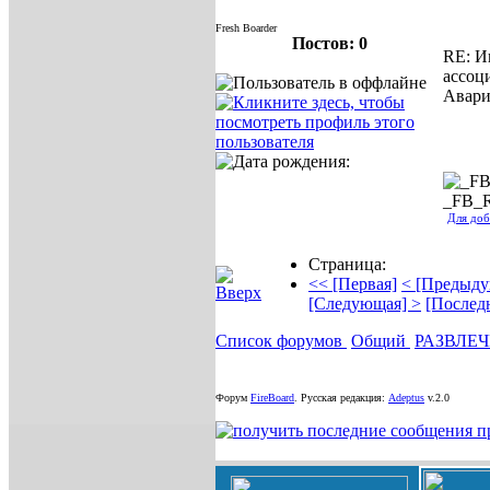
Fresh Boarder
Постов: 0
RE: И
ассоц
Авари
_FB_
Для доб
Страница:
<< [Первая]
< [Предыду
[Следующая] >
[Послед
Список форумов
Общий
РАЗВЛЕ
Форум
FireBoard
.
Русская редакция:
Adeptus
v.2.0