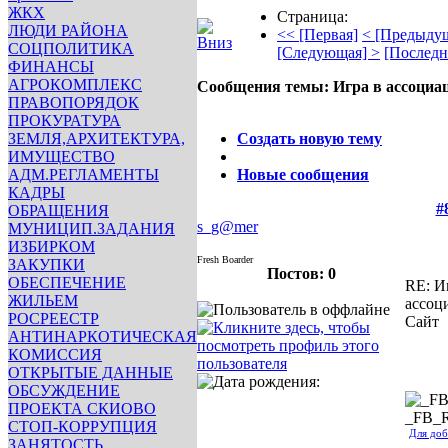
ЖКХ
Страница:
ЛЮДИ РАЙОНА
<< [Первая]
< [Предыду
СОЦПОЛИТИКА
[Следующая] >
[Последн
ФИНАНСЫ
АГРОКОМПЛЕКС
Сообщения темы:
Игра в ассоциа
ПРАВОПОРЯДОК
Опции
ПРОКУРАТУРА
ЗЕМЛЯ,АРХИТЕКТУРА,
Создать новую тему
ИМУЩЕСТВО
АДМ.РЕГЛАМЕНТЫ
Новые сообщения
КАДРЫ
#
ОБРАЩЕНИЯ
s_g@mer
МУНИЦИП.ЗАДАНИЯ
ИЗБИРКОМ
Fresh Boarder
ЗАКУПКИ
Постов: 0
ОБЕСПЕЧЕНИЕ
RE: И
ЖИЛЬЕМ
ассоц
РОСРЕЕСТР
Сайт
АНТИНАРКОТИЧЕСКАЯ
КОМИССИЯ
ОТКРЫТЫЕ ДАННЫЕ
ОБСУЖДЕНИЕ
ПРОЕКТА СКИОВО
_FB_
СТОП-КОРРУПЦИЯ
Для доб
ЗАНЯТОСТЬ