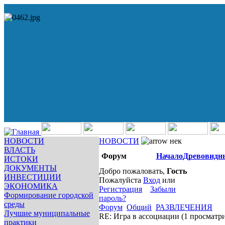
НОВОСТИ
НОВОСТИ
нек
ВЛАСТЬ
Форум
Начало
Древовидн
ИСТОКИ
ДОКУМЕНТЫ
Добро пожаловать,
Гость
ИНВЕСТИЦИИ
Пожалуйста
Вход
или
ЭКОНОМИКА
Регистрация
Забыли
Формирование городской
пароль?
среды
Форум
Общий
РАЗВЛЕЧЕНИЯ
Лучшие муниципальные
RE: Игра в ассоциации
(1 просматр
практики