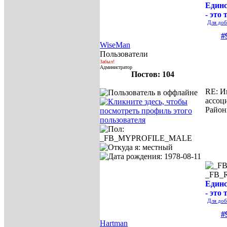
Единс
- это 
Для доб
#
WiseMan
Пользователи
Забыл!
Администратор
Постов: 104
RE: И
ассоц
Район
_FB_
Единс
- это 
Для доб
#
Hartman