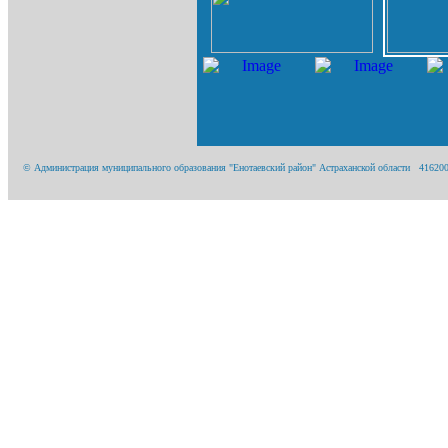
© Администрация муниципального образования "Енотаевский район" Астраханской области 416200, А