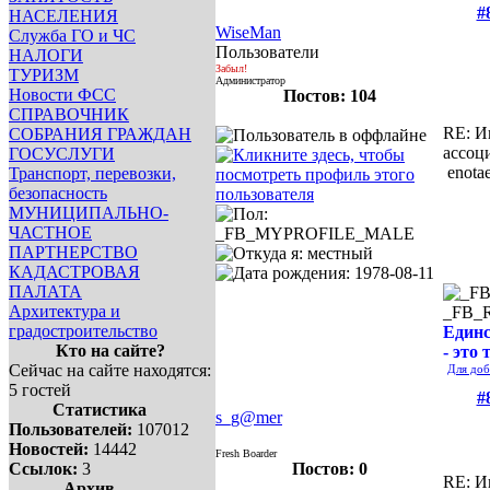
#
НАСЕЛЕНИЯ
WiseMan
Служба ГО и ЧС
Пользователи
НАЛОГИ
Забыл!
ТУРИЗМ
Администратор
Новости ФСС
Постов: 104
СПРАВОЧНИК
RE: И
СОБРАНИЯ ГРАЖДАН
ассоц
ГОСУСЛУГИ
enotae
Транспорт, перевозки,
безопасность
МУНИЦИПАЛЬНО-
ЧАСТНОЕ
ПАРТНЕРСТВО
КАДАСТРОВАЯ
ПАЛАТА
Архитектура и
_FB_
градостроительство
Единс
Кто на сайте?
- это 
Сейчас на сайте находятся:
Для доб
5 гостей
#
Статистика
s_g@mer
Пользователей:
107012
Новостей:
14442
Fresh Boarder
Ссылок:
3
Постов: 0
RE: И
Архив