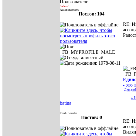
Пользователи
Забыл!
Администратор
Постов: 104
RE: И
ассоц
Радос
_FB_
Единс
- это 
Для доб
#1
batina
Fresh Boarder
Постов: 0
RE: И
ассоц
Вилян