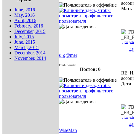
ассоц
Мать 
June, 2016
May, 2016
April, 2016
February, 2016
December, 2015
July, 2015
_FB_
June, 2015
Для доб
March, 2015
#1
December, 2014
s_g@mer
November, 2014
Fresh Boarder
Постов: 0
RE: И
ассоц
Дети
_FB_
Для доб
#1
WiseMan