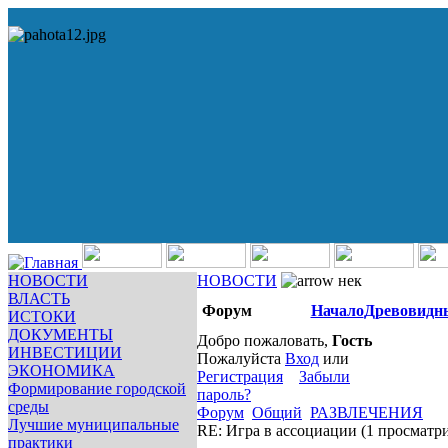
НОВОСТИ
НОВОСТИ
нек
ВЛАСТЬ
Форум
Начало
Древовидн
ИСТОКИ
ДОКУМЕНТЫ
Добро пожаловать,
Гость
ИНВЕСТИЦИИ
Пожалуйста
Вход
или
ЭКОНОМИКА
Регистрация
Забыли
Формирование городской
пароль?
среды
Форум
Общий
РАЗВЛЕЧЕНИЯ
Лучшие муниципальные
RE: Игра в ассоциации
(1 просматр
практики