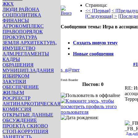
ЖКХ
Страница:
ЛЮДИ РАЙОНА
<< [Первая]
< [Предыду
СОЦПОЛИТИКА
[Следующая] >
[Последн
ФИНАНСЫ
АГРОКОМПЛЕКС
Сообщения темы:
Игра в ассоциа
ПРАВОПОРЯДОК
Опции
ПРОКУРАТУРА
ЗЕМЛЯ,АРХИТЕКТУРА,
Создать новую тему
ИМУЩЕСТВО
АДМ.РЕГЛАМЕНТЫ
Новые сообщения
КАДРЫ
#1
ОБРАЩЕНИЯ
s_g@mer
МУНИЦИП.ЗАДАНИЯ
ИЗБИРКОМ
Fresh Boarder
ЗАКУПКИ
Постов: 0
ОБЕСПЕЧЕНИЕ
RE: И
ЖИЛЬЕМ
ассоц
РОСРЕЕСТР
Терро
АНТИНАРКОТИЧЕСКАЯ
КОМИССИЯ
ОТКРЫТЫЕ ДАННЫЕ
ОБСУЖДЕНИЕ
ПРОЕКТА СКИОВО
_FB_
СТОП-КОРРУПЦИЯ
Для доб
ЗАНЯТОСТЬ