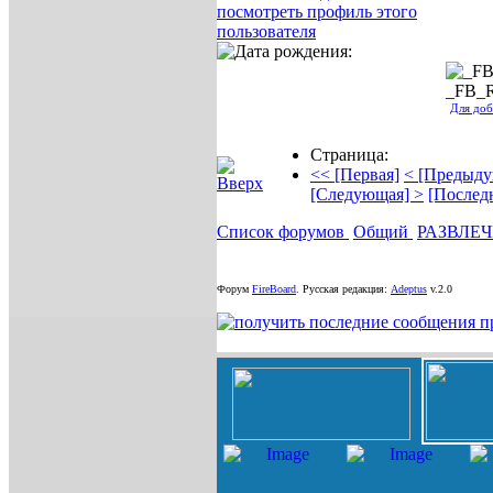
_FB_
Для доб
Страница:
<< [Первая]
< [Предыду
[Следующая] >
[Послед
Список форумов
Общий
РАЗВЛЕ
Форум
FireBoard
.
Русская редакция:
Adeptus
v.2.0