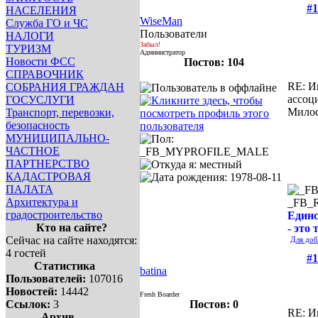
#1
НАСЕЛЕНИЯ
WiseMan
Служба ГО и ЧС
Пользователи
НАЛОГИ
Забыл!
ТУРИЗМ
Администратор
Новости ФСС
Постов: 104
СПРАВОЧНИК
RE: И
СОБРАНИЯ ГРАЖДАН
ассоц
ГОСУСЛУГИ
Милос
Транспорт, перевозки,
безопасность
МУНИЦИПАЛЬНО-
ЧАСТНОЕ
ПАРТНЕРСТВО
КАДАСТРОВАЯ
ПАЛАТА
Архитектура и
_FB_
градостроительство
Единс
Кто на сайте?
- это 
Сейчас на сайте находятся:
Для доб
4 гостей
#1
Статистика
batina
Пользователей:
107016
Новостей:
14442
Fresh Boarder
Ссылок:
3
Постов: 0
RE: И
Архив