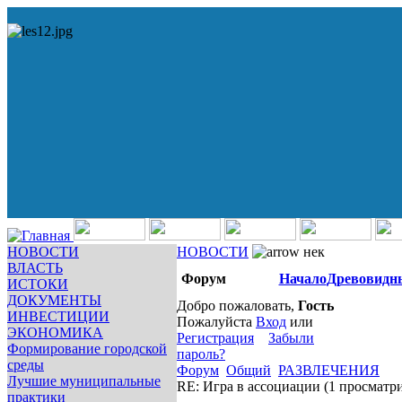
НОВОСТИ
НОВОСТИ
нек
ВЛАСТЬ
Форум
Начало
Древовидн
ИСТОКИ
ДОКУМЕНТЫ
Добро пожаловать,
Гость
ИНВЕСТИЦИИ
Пожалуйста
Вход
или
ЭКОНОМИКА
Регистрация
Забыли
Формирование городской
пароль?
среды
Форум
Общий
РАЗВЛЕЧЕНИЯ
Лучшие муниципальные
RE: Игра в ассоциации
(1 просматр
практики