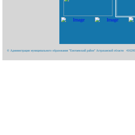
© Администрация муниципального образования "Енотаевский район" Астраханской области 416200, А