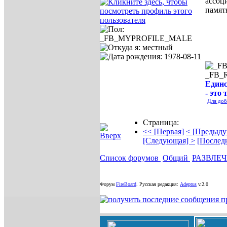
ассоц
памят
_FB_
Единс
- это 
Для доб
Страница:
<< [Первая]
< [Предыду
[Следующая] >
[Послед
Список форумов
Общий
РАЗВЛЕ
Форум
FireBoard
.
Русская редакция:
Adeptus
v.2.0