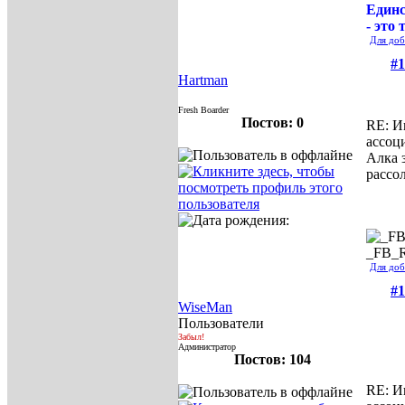
Единс
- это 
Для доб
#1
Hartman
Fresh Boarder
Постов: 0
RE: И
ассоц
Алка 
рассо
_FB_
Для доб
#1
WiseMan
Пользователи
Забыл!
Администратор
Постов: 104
RE: И