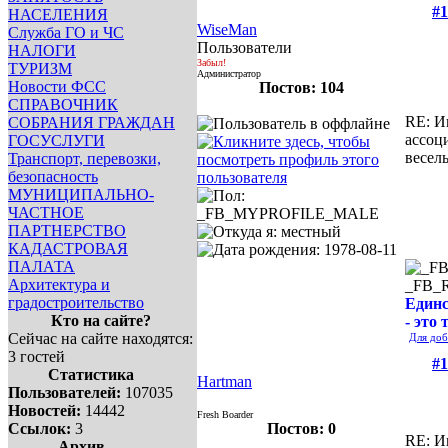
#1
НАСЕЛЕНИЯ
WiseMan
Служба ГО и ЧС
Пользователи
НАЛОГИ
Забыл!
ТУРИЗМ
Администратор
Новости ФСС
Постов: 104
СПРАВОЧНИК
RE: И
СОБРАНИЯ ГРАЖДАН
ассоц
ГОСУСЛУГИ
весел
Транспорт, перевозки,
безопасность
МУНИЦИПАЛЬНО-
ЧАСТНОЕ
ПАРТНЕРСТВО
КАДАСТРОВАЯ
ПАЛАТА
Архитектура и
_FB_
градостроительство
Единс
Кто на сайте?
- это 
Сейчас на сайте находятся:
Для доб
3 гостей
#1
Статистика
Hartman
Пользователей:
107035
Новостей:
14442
Fresh Boarder
Ссылок:
3
Постов: 0
RE: И
Архив