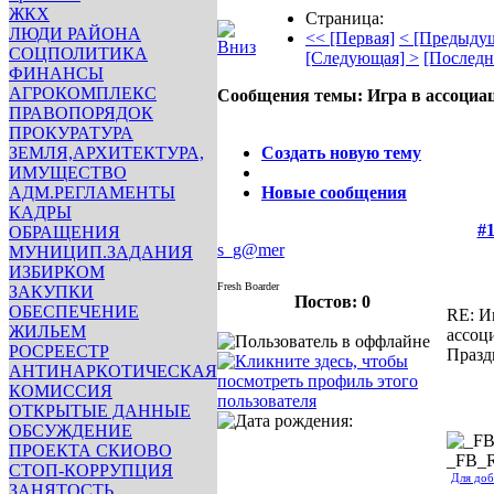
ЖКХ
Страница:
ЛЮДИ РАЙОНА
<< [Первая]
< [Предыду
СОЦПОЛИТИКА
[Следующая] >
[Последн
ФИНАНСЫ
АГРОКОМПЛЕКС
Сообщения темы:
Игра в ассоциа
ПРАВОПОРЯДОК
Опции
ПРОКУРАТУРА
ЗЕМЛЯ,АРХИТЕКТУРА,
Создать новую тему
ИМУЩЕСТВО
АДМ.РЕГЛАМЕНТЫ
Новые сообщения
КАДРЫ
#1
ОБРАЩЕНИЯ
s_g@mer
МУНИЦИП.ЗАДАНИЯ
ИЗБИРКОМ
Fresh Boarder
ЗАКУПКИ
Постов: 0
ОБЕСПЕЧЕНИЕ
RE: И
ЖИЛЬЕМ
ассоц
РОСРЕЕСТР
Празд
АНТИНАРКОТИЧЕСКАЯ
КОМИССИЯ
ОТКРЫТЫЕ ДАННЫЕ
ОБСУЖДЕНИЕ
ПРОЕКТА СКИОВО
_FB_
СТОП-КОРРУПЦИЯ
Для доб
ЗАНЯТОСТЬ