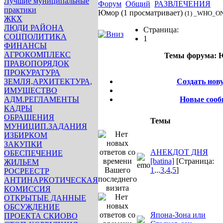
Лучшие муниципальные
Форум
Общий
РАЗВЛЕЧЕНИЯ
практики
Юмор
(1 просматривает)
(1) _WHO_O
ЖКХ
ЛЮДИ РАЙОНА
Страница:
СОЦПОЛИТИКА
1
ФИНАНСЫ
АГРОКОМПЛЕКС
Темы форума:
Ю
ПРАВОПОРЯДОК
Опции
ПРОКУРАТУРА
ЗЕМЛЯ,АРХИТЕКТУРА,
Создать нов
ИМУЩЕСТВО
АДМ.РЕГЛАМЕНТЫ
Новые соо
КАДРЫ
ОБРАЩЕНИЯ
Темы
МУНИЦИП.ЗАДАНИЯ
ИЗБИРКОМ
ЗАКУПКИ
АНЕКДОТ ДНЯ
ОБЕСПЕЧЕНИЕ
[batina]
[Страница:
ЖИЛЬЕМ
1
...
3
,
4
,
5
]
РОСРЕЕСТР
АНТИНАРКОТИЧЕСКАЯ
КОМИССИЯ
ОТКРЫТЫЕ ДАННЫЕ
ОБСУЖДЕНИЕ
Япона-Зона или
ПРОЕКТА СКИОВО