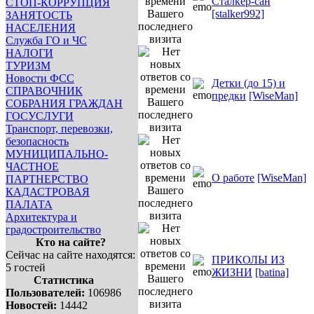
Сталкер-сан
СТОП-КОРРУПЦИЯ
[stalker992]
ЗАНЯТОСТЬ
НАСЕЛЕНИЯ
Служба ГО и ЧС
НАЛОГИ
ТУРИЗМ
Новости ФСС
Детки (до 15) и
СПРАВОЧНИК
предки
[WiseMan]
СОБРАНИЯ ГРАЖДАН
ГОСУСЛУГИ
Транспорт, перевозки,
безопасность
МУНИЦИПАЛЬНО-
ЧАСТНОЕ
О работе
[WiseMan]
ПАРТНЕРСТВО
КАДАСТРОВАЯ
ПАЛАТА
Архитектура и
градостроительство
Кто на сайте?
Сейчас на сайте находятся:
ПРИКОЛЫ ИЗ
5 гостей
ЖИЗНИ
[batina]
Статистика
Пользователей:
106986
Новостей:
14442