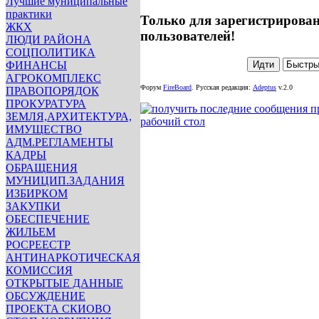
Лучшие муниципальные
практики
Только для зарегистрирова
ЖКХ
пользователей!
ЛЮДИ РАЙОНА
СОЦПОЛИТИКА
ФИНАНСЫ
АГРОКОМПЛЕКС
Форум
FireBoard
.
Русская редакция:
Adeptus
v.2.0
ПРАВОПОРЯДОК
ПРОКУРАТУРА
ЗЕМЛЯ,АРХИТЕКТУРА,
ИМУЩЕСТВО
АДМ.РЕГЛАМЕНТЫ
КАДРЫ
ОБРАЩЕНИЯ
МУНИЦИП.ЗАДАНИЯ
ИЗБИРКОМ
ЗАКУПКИ
ОБЕСПЕЧЕНИЕ
ЖИЛЬЕМ
РОСРЕЕСТР
АНТИНАРКОТИЧЕСКАЯ
КОМИССИЯ
ОТКРЫТЫЕ ДАННЫЕ
ОБСУЖДЕНИЕ
ПРОЕКТА СКИОВО